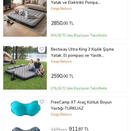
Ürün Kodu:
kcm65976988
Yatak ve Elektrikli Pompa
203x183x22cm 671HC BW147
Kargo Bedava
2850
,00 TL
304,00 TL'den Başlayan Taksitlerle
Bestway Ultra King 3 Kişilik Şişme
Yatak, El pompası ve Yastık
203x183x22cm 671HC BW149
Kargo Bedava
2590
,00 TL
276,26 TL'den Başlayan Taksitlerle
FreeCamp XT Araç Koltuk Boyun
Yastığı-TURKUAZ
Kargo Bedava
911
,87 TL
1105
,05 TL