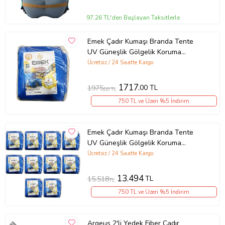
97,26 TL'den Başlayan Taksitlerle
Emek Çadır Kumaşı Branda Tente
UV Güneşlik Gölgelik Koruma
Yağmur Su Geçirmez - 3x6 Metre - 1
Ücretsiz / 24 Saatte Kargo
Paket
1717
,00 TL
1975
,00 TL
750 TL ve Üzeri %5 İndirim
Emek Çadır Kumaşı Branda Tente
UV Güneşlik Gölgelik Koruma
Yağmur Su Geçirmez - 4x4 Metre -
Ücretsiz / 24 Saatte Kargo
10 Paket
13.494
TL
15.518
TL
750 TL ve Üzeri %5 İndirim
Argeus 2'li Yedek Fiber Çadır