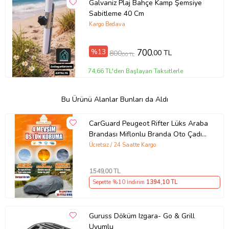
Galvaniz Plaj Bahçe Kamp Şemsiye
Sabitleme 40 Cm
Kargo Bedava
%13
700
,00 TL
800
,00 TL
74,66 TL'den Başlayan Taksitlerle
Bu Ürünü Alanlar Bunları da Aldı
CarGuard Peugeot Rifter Lüks Araba
Brandası Miflonlu Branda Oto Çadır
Örtü
Ücretsiz / 24 Saatte Kargo
1549
,00 TL
Sepette %10 İndirim
1394
,10 TL
Guruss Döküm Izgara- Go & Grill
Uyumlu