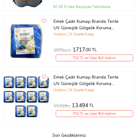
97,26 TL'den Başlayan Taksitlerle
Emek Çadır Kumaşı Branda Tente
UV Güneşlik Gölgelik Koruma
Yağmur Su Geçirmez - 3x6 Metre - 1
Ücretsiz / 24 Saatte Kargo
Paket
1717
,00 TL
1975
,00 TL
750 TL ve Üzeri %5 İndirim
Emek Çadır Kumaşı Branda Tente
UV Güneşlik Gölgelik Koruma
Yağmur Su Geçirmez - 4x4 Metre -
Ücretsiz / 24 Saatte Kargo
10 Paket
13.494
TL
15.518
TL
750 TL ve Üzeri %5 İndirim
Son Gezdikleriniz