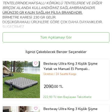
TENTELERİNDE,MAFSALLI KÖRÜKLÜ TENTELERDE VE DİĞER
BİRÇOK ALANDA KULLANDIĞIMIZ SAĞLAMBRANDADIR.
ÜRÜN230 GR KALIN SAĞLAM PİLSA BRANDADIR.
BİRMETRE KARESİ 230 GR GELİR.
DÜŞÜKGRAMAJLI ÜRÜNLERE GÖRE ÇOK DAHA DAYANIKLIDIR.
SUGEÇİRMEZ
TOZA VERÜZGARA DAYANIKLI
1.SINIF PİLSA BRANDA
Tüm Açıklamayı Gör
MAVİ GRİ RENK SEÇENEKLERİ
6 METRE VE 8 METRE EN BRANDALAR ÜRETİLMEMEKTEDİR,
6 METRE VE 8 METRE EN BRANDALARIMIZ İKİ PARÇANIN
İlginizi Çekebilecek Benzer Seçenekler
BİRLEŞİMİ ŞEKLİNDE OLMAKTADIR. BİRLEŞEN YERLER SAĞLAM
BİR ŞEKİLDE DİKİLMEKTEDİR. YIRTILMA, KOPMA VS. YAPMAZ
Bestway Ultra King 3 Kişilik Şişme
ÇADIRINDÖRT ETRAFINA 50 CM ARAYLA METAL DELİK
Yatak ve Manuel El Pompalı
YAPILACAKTİR.
203x183x22cm 671HC BW148
DELİKLERFABRİKASYON DEĞİLDİR. ELLE ÇAKILMAKTADIR. BU
Ücretsiz / 24 Saatte Kargo
YÜZDEN DELİKLERİN AÇILMASI ÇOK ZORDUR
ÜRÜNGÖLSEL AÇIDAN GÜZEL GÖZÜKÜR ARKA KISMINI BELLİ
2090
,00 TL
ETMEZ SU GEÇİRMEZ GÖLGESİ SERİNOLUR.
ÜRÜN UZUN YILLAR KULLANABİLİRSİNİZ UZUN ÖMÜRL
ÜDÜR.
222,93 TL'den Başlayan Taksitlerle
Bestway Ultra King 3 Kişilik Şişme