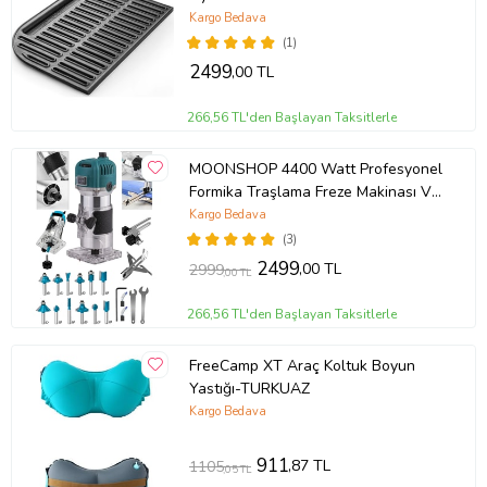
Kargo Bedava
(1)
2499
,00 TL
266,56 TL'den Başlayan Taksitlerle
MOONSHOP 4400 Watt Profesyonel
Formika Traşlama Freze Makinası Ve
Uçları 6 Mm Pens 2 Yıl Garantili
Kargo Bedava
(3)
2499
,00 TL
2999
,00 TL
266,56 TL'den Başlayan Taksitlerle
FreeCamp XT Araç Koltuk Boyun
Yastığı-TURKUAZ
Kargo Bedava
911
,87 TL
1105
,05 TL