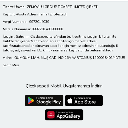
Ticaret Ünvanı: ZEKİOĞLU GROUP TİCARET LİMİTED ŞİRKETİ
Kayıtlı E-Posta Adresi:
[email protected]
Vergi Numarası: 9972014039
Mersis Numarası: 0997201403900001
İletişim: Satıcının Çiçeksepeti tarafından teyit edilmiş iletişim bilgileri ile
birlikte tacir/esnaf/sanatkar olan satıcılar için merkez adresi;
tacir/esnaf/sanatkar olmayan satıcılar için merkez adresinin bulunduğu il
bilgisi, ad, soyad ve T.C. kimlik numarası kayıt altında bulunmaktadır.
Adres: GÜMGÜM MAH. MUŞ CAD. NO:26A VARTO/MUŞ 1500058405/49/TUR
Şehir: Muş
Çiçeksepeti Mobil Uygulamamızı İndirin