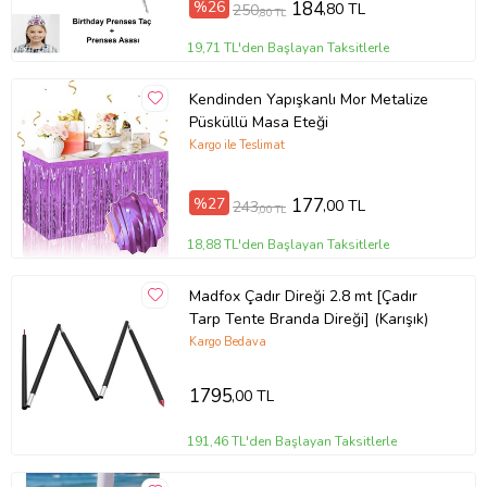
%26
184
,80 TL
250
,80 TL
19,71 TL'den Başlayan Taksitlerle
Kendinden Yapışkanlı Mor Metalize
Püsküllü Masa Eteği
Kargo ile Teslimat
%27
177
,00 TL
243
,00 TL
18,88 TL'den Başlayan Taksitlerle
Madfox Çadır Direği 2.8 mt [Çadır
Tarp Tente Branda Direği] (Karışık)
Kargo Bedava
1795
,00 TL
191,46 TL'den Başlayan Taksitlerle