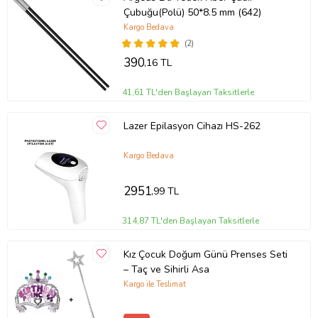
Çubuğu(Polü) 50*8.5 mm (642)
Kargo Bedava
(2)
390
,16 TL
41,61 TL'den Başlayan Taksitlerle
Lazer Epilasyon Cihazı HS-262
Kargo Bedava
2951
,99 TL
314,87 TL'den Başlayan Taksitlerle
Kız Çocuk Doğum Günü Prenses Seti
– Taç ve Sihirli Asa
Kargo ile Teslimat