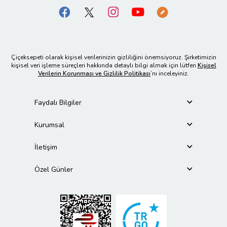
Çiçeksepeti olarak kişisel verilerinizin gizliliğini önemsiyoruz. Şirketimizin
kişisel veri işleme süreçleri hakkında detaylı bilgi almak için lütfen
Kişisel
Verilerin Korunması ve Gizlilik Politikası
’nı inceleyiniz.
Faydalı Bilgiler
Kurumsal
İletişim
Özel Günler