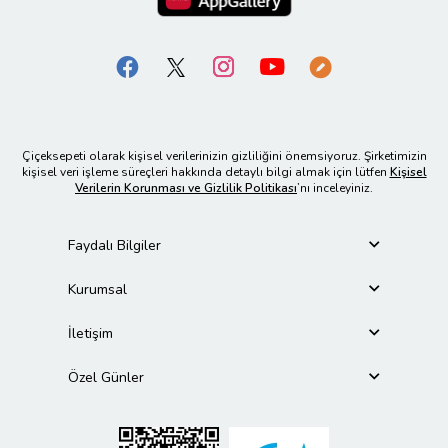
Çiçeksepeti olarak kişisel verilerinizin gizliliğini önemsiyoruz. Şirketimizin
kişisel veri işleme süreçleri hakkında detaylı bilgi almak için lütfen
Kişisel
Verilerin Korunması ve Gizlilik Politikası
’nı inceleyiniz.
Faydalı Bilgiler
Kurumsal
İletişim
Özel Günler