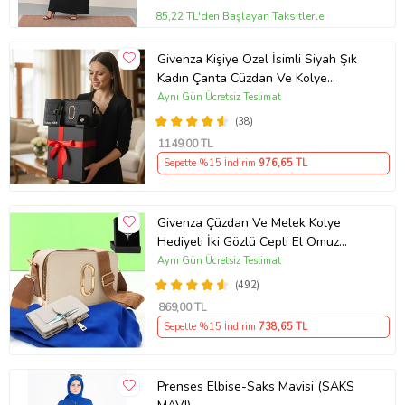
85,22 TL'den Başlayan Taksitlerle
Givenza Kişiye Özel İsimli Siyah Şık
Kadın Çanta Cüzdan Ve Kolye
Hediyeli & Hediye Kutusu Seti
Aynı Gün Ücretsiz Teslimat
(D.Siyah)
(38)
1149
,00 TL
Sepette %15 İndirim
976
,65 TL
Givenza Çüzdan Ve Melek Kolye
Hediyeli İki Gözlü Cepli El Omuz
Çanta (Krem)
Aynı Gün Ücretsiz Teslimat
(492)
869
,00 TL
Sepette %15 İndirim
738
,65 TL
Prenses Elbise-Saks Mavisi (SAKS