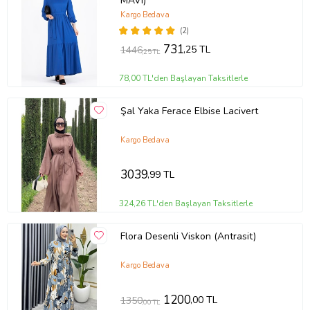
MAVI)
Kargo Bedava
(2)
731
,25 TL
1446
,25 TL
78,00 TL'den Başlayan Taksitlerle
Şal Yaka Ferace Elbise Lacivert
Kargo Bedava
3039
,99 TL
324,26 TL'den Başlayan Taksitlerle
Flora Desenli Viskon (Antrasit)
Kargo Bedava
1200
,00 TL
1350
,00 TL