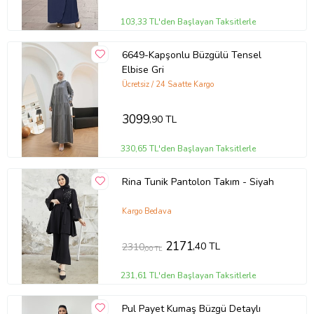
103,33 TL'den Başlayan Taksitlerle
6649-Kapşonlu Büzgülü Tensel
Elbise Gri
Ücretsiz / 24 Saatte Kargo
3099
,90 TL
330,65 TL'den Başlayan Taksitlerle
Rina Tunik Pantolon Takım - Siyah
Kargo Bedava
2171
,40 TL
2310
,00 TL
231,61 TL'den Başlayan Taksitlerle
Pul Payet Kumaş Büzgü Detaylı