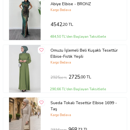
Abiye Elbise - BRONZ
Kargo Bedava
4542
,20 TL
484,50 TL'den Başlayan Taksitlerle
Omuzu İşlemeli Beli Kuşaklı Tesettür
Elbise-Fıstık Yeşili
Kargo Bedava
2725
,00 TL
2925
,00 TL
290,66 TL'den Başlayan Taksitlerle
Sueda Tokalı Tesettür Elbise 1699 -
Taş
Kargo Bedava
968
,73 TL
2316