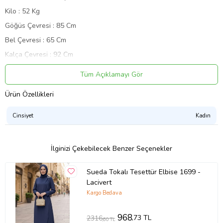
Kilo : 52 Kg
Göğüs Çevresi : 85 Cm
Bel Çevresi : 65 Cm
Kalça Çevresi : 92 Cm
Önemli Bilgiler:Ürün renginde konsept fotoğraf çekimlerinden
dolayı ton farkı olabilir.
Tüm Açıklamayı Gör
Ürün Kodu:
kcm29100884
Ürün Özellikleri
Cinsiyet
Kadın
İlginizi Çekebilecek Benzer Seçenekler
Sueda Tokalı Tesettür Elbise 1699 -
Lacivert
Kargo Bedava
968
,73 TL
2316
,60 TL