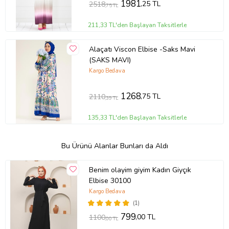
1981
,25 TL
2518
,75 TL
211,33 TL'den Başlayan Taksitlerle
Alaçatı Viscon Elbise -Saks Mavi
(SAKS MAVI)
Kargo Bedava
1268
,75 TL
2110
,39 TL
135,33 TL'den Başlayan Taksitlerle
Bu Ürünü Alanlar Bunları da Aldı
Benim olayim giyim Kadın Giyçık
Elbise 30100
Kargo Bedava
(1)
799
,00 TL
1100
,00 TL