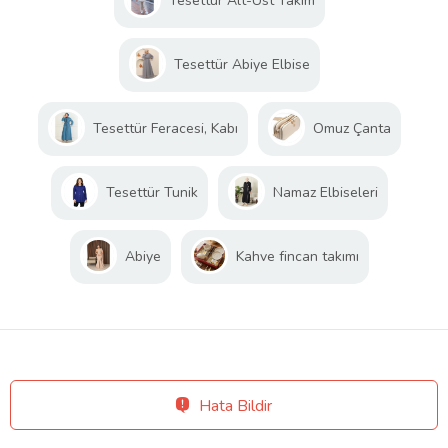
Tesettür Alt-Üst Takım
Tesettür Abiye Elbise
Tesettür Feracesi, Kabı
Omuz Çanta
Tesettür Tunik
Namaz Elbiseleri
Abiye
Kahve fincan takımı
Hata Bildir