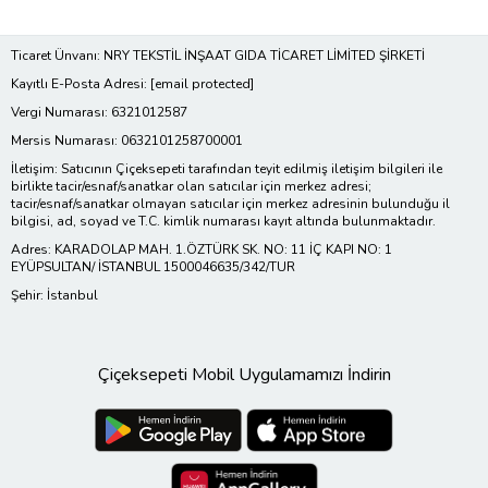
Ticaret Ünvanı: NRY TEKSTİL İNŞAAT GIDA TİCARET LİMİTED ŞİRKETİ
Kayıtlı E-Posta Adresi:
[email protected]
Vergi Numarası: 6321012587
Mersis Numarası: 0632101258700001
İletişim: Satıcının Çiçeksepeti tarafından teyit edilmiş iletişim bilgileri ile
birlikte tacir/esnaf/sanatkar olan satıcılar için merkez adresi;
tacir/esnaf/sanatkar olmayan satıcılar için merkez adresinin bulunduğu il
bilgisi, ad, soyad ve T.C. kimlik numarası kayıt altında bulunmaktadır.
Adres: KARADOLAP MAH. 1.ÖZTÜRK SK. NO: 11 İÇ KAPI NO: 1
EYÜPSULTAN/ İSTANBUL 1500046635/342/TUR
Şehir: İstanbul
Çiçeksepeti Mobil Uygulamamızı İndirin