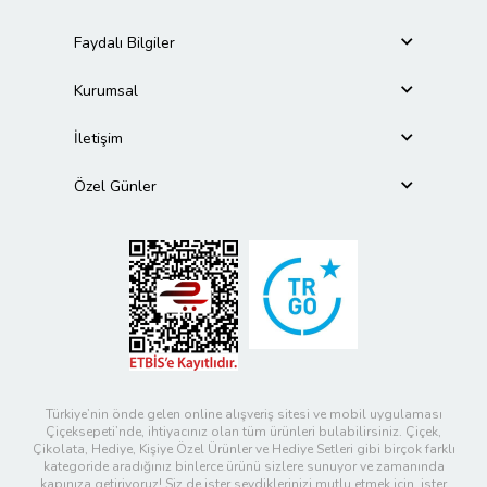
Faydalı Bilgiler
Kurumsal
İletişim
Özel Günler
Türkiye’nin önde gelen online alışveriş sitesi ve mobil uygulaması
Çiçeksepeti’nde, ihtiyacınız olan tüm ürünleri bulabilirsiniz. Çiçek,
Çikolata, Hediye, Kişiye Özel Ürünler ve Hediye Setleri gibi birçok farklı
kategoride aradığınız binlerce ürünü sizlere sunuyor ve zamanında
kapınıza getiriyoruz! Siz de ister sevdiklerinizi mutlu etmek için, ister