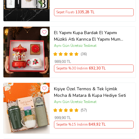
Sepet Fiyatı
1335
,28 TL
El Yapımı Kupa Bardak El Yapımı
Müzikli Atlı Karınca El Yapımı Mum
AYN34
Aynı Gün Ücretsiz Teslimat
(36)
989
,00 TL
Sepette %30 İndirim
692
,30 TL
Kişiye Özel Termos & Tek İçimlik
Mocha & Matara & Kupa Hediye Seti
Aynı Gün Ücretsiz Teslimat
(57)
999
,90 TL
Sepette %15 İndirim
849
,92 TL