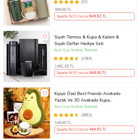
(57)
999
,90 TL
Sepette %15 İndirim
849
,92 TL
Siyah Termos & Kupa & Kalem &
Siyah Defter Hediye Seti
Aynı Gün Ücretsiz Teslimat
(1069)
1461
,38 TL
Sepette %35 İndirim
949
,90 TL
Kişiye Özel Best Friends Avokado
Yastık Ve 3D Avakado Kupa
Arkadaşa Hediye
Aynı Gün Ücretsiz Teslimat
(3882)
549
,90 TL
Sepette %10 İndirim
494
,91 TL