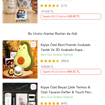
(171)
474
,00 TL
Sepette %10 İndirim
426
,60 TL
Bu Ürünü Alanlar Bunları da Aldı
Kişiye Özel Best Friends Avokado
Yastık Ve 3D Avakado Kupa
Arkadaşa Hediye
Aynı Gün Ücretsiz Teslimat
(3882)
549
,90 TL
Sepette %10 İndirim
494
,91 TL
Kişiye Özel Beyaz Çelik Termos &
Özel Tasarım Defter & Touch Pen
Kalem & Kişiye Özel Cep Aynası &
Aynı Gün Ücretsiz Teslimat
Kişiye Özel Kupa Hediye Seti
(645)