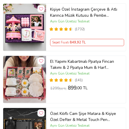
Kişiye Özel İnstagram Çerçeve & Atlı
Karınca Müzik Kutusu & Pembe
Bubble Mum & Kupa Hediye Seti
Aynı Gün Ücretsiz Teslimat
(1732)
Sepet Fiyatı
849
,92 TL
El Yapımı Kabartmalı Ppatya Fincan
Takımı & 2 Ppatya Mum & Harf
Anahtarlık & Kokulu Mendil Hediye
Aynı Gün Ücretsiz Teslimat
Seti-
(141)
899
,00 TL
1299
,00 TL
Özel Kılıflı Cam Şişe Matara & Kişiye
Özel Defter & Metal Touch Pen
Kalem & Fotoğraf Çerçevesi & Siyah
Aynı Gün Ücretsiz Teslimat