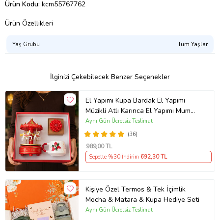
Ürün Kodu:
kcm55767762
Ürün Özellikleri
Yaş Grubu
Tüm Yaşlar
İlginizi Çekebilecek Benzer Seçenekler
El Yapımı Kupa Bardak El Yapımı
Müzikli Atlı Karınca El Yapımı Mum
AYN34
Aynı Gün Ücretsiz Teslimat
(36)
989
,00 TL
Sepette %30 İndirim
692
,30 TL
Kişiye Özel Termos & Tek İçimlik
Mocha & Matara & Kupa Hediye Seti
Aynı Gün Ücretsiz Teslimat