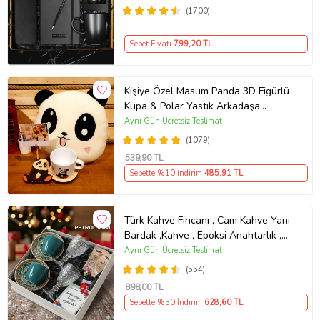
Kupa Hediye Seti
(1700)
Sepet Fiyatı
799
,20 TL
Kişiye Özel Masum Panda 3D Figürlü
Kupa & Polar Yastık Arkadaşa
Hediye
Aynı Gün Ücretsiz Teslimat
(1079)
539
,90 TL
Sepette %10 İndirim
485
,91 TL
Türk Kahve Fincanı , Cam Kahve Yanı
Bardak ,Kahve , Epoksi Anahtarlık ,
Kahvesever Hediye Seti AYN34
Aynı Gün Ücretsiz Teslimat
KŞSL
(554)
898
,00 TL
Sepette %30 İndirim
628
,60 TL