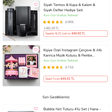
Siyah Termos & Kupa & Kalem &
Siyah Defter Hediye Seti
Aynı Gün Ücretsiz Teslimat
(1069)
1461
,38 TL
Sepette %35 İndirim
949
,90 TL
Kişiye Özel İnstagram Çerçeve & Atlı
Karınca Müzik Kutusu & Pembe
Bubble Mum & Kupa Hediye Seti
Aynı Gün Ücretsiz Teslimat
(1732)
Sepet Fiyatı
849
,92 TL
Son Gezdikleriniz
Bubble Not Tutucu 4'lü Set ( Nane -