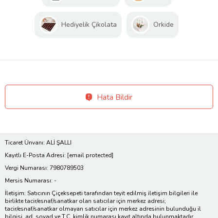
Hediyelik Çikolata
Orkide
Hata Bildir
Ticaret Ünvanı: ALİ ŞALLI
Kayıtlı E-Posta Adresi:
[email protected]
Vergi Numarası: 7980789503
Mersis Numarası: -
İletişim: Satıcının Çiçeksepeti tarafından teyit edilmiş iletişim bilgileri ile
birlikte tacir/esnaf/sanatkar olan satıcılar için merkez adresi;
tacir/esnaf/sanatkar olmayan satıcılar için merkez adresinin bulunduğu il
bilgisi, ad, soyad ve T.C. kimlik numarası kayıt altında bulunmaktadır.