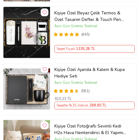
Kişiye Özel Beyaz Çelik Termos &
Özel Tasarım Defter & Touch Pen
Kalem & Kişiye Özel Cep Aynası &
Aynı Gün Ücretsiz Teslimat
Kişiye Özel Kupa Hediye Seti
(645)
Sepet Fiyatı
1335
,28 TL
Kişiye Özel Ajanda & Kalem & Kupa
Hediye Seti
Aynı Gün Ücretsiz Teslimat
(581)
615
,23 TL
Sepette %35 İndirim
399
,90 TL
Kişiye Özel Fotoğraflı Sevimli Kedi
H2o Hava Nemlendirici & El Yapımı
Kabartmalı Kupa
Aynı Gün Ücretsiz Teslimat