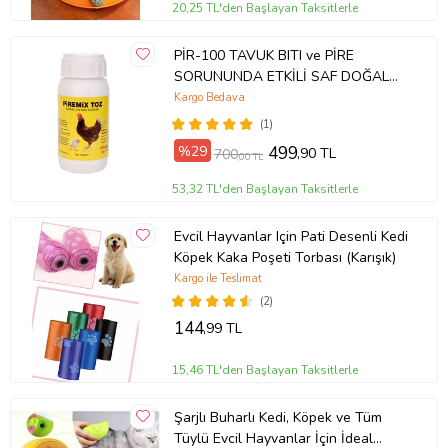
20,25 TL'den Başlayan Taksitlerle
PİR-100 TAVUK BITI ve PİRE
SORUNUNDA ETKİLİ SAF DOĞAL
DİATOM TOPRAK 100 gr Di-Ar
Kargo Bedava
ULTRA PİREMİX
(1)
%29
499
,90 TL
700
,00 TL
53,32 TL'den Başlayan Taksitlerle
Evcil Hayvanlar Için Pati Desenli Kedi
Köpek Kaka Poşeti Torbası (Karışık)
Kargo ile Teslimat
(2)
144
,99 TL
15,46 TL'den Başlayan Taksitlerle
Şarjlı Buharlı Kedi, Köpek ve Tüm
Tüylü Evcil Hayvanlar İçin İdeal