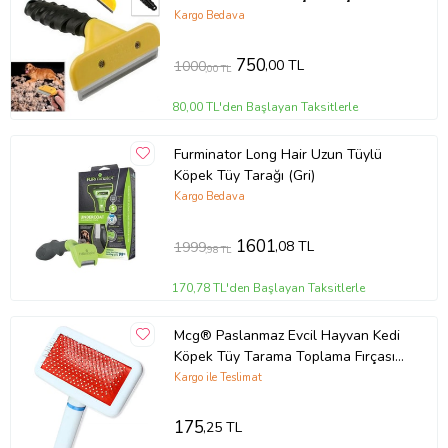
Toparlayıcı Tarama Toplama
Kargo Bedava
Ürün Kodu:
kcm31322134
750
,00 TL
1000
,00 TL
80,00 TL'den Başlayan Taksitlerle
Furminator Long Hair Uzun Tüylü
Köpek Tüy Tarağı (Gri)
Kargo Bedava
1601
,08 TL
1999
,98 TL
170,78 TL'den Başlayan Taksitlerle
Mcg® Paslanmaz Evcil Hayvan Kedi
Köpek Tüy Tarama Toplama Fırçası
Kolay Temizlenir Bakım Aleti
Kargo ile Teslimat
175
,25 TL