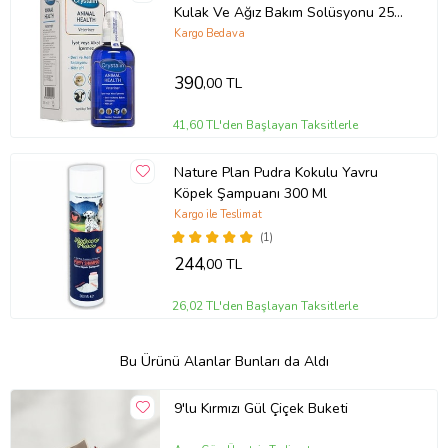
Kulak Ve Ağız Bakım Solüsyonu 250
Ml
Kargo Bedava
390
,00 TL
41,60 TL'den Başlayan Taksitlerle
Nature Plan Pudra Kokulu Yavru
Köpek Şampuanı 300 Ml
Kargo ile Teslimat
(1)
244
,00 TL
26,02 TL'den Başlayan Taksitlerle
Bu Ürünü Alanlar Bunları da Aldı
9'lu Kırmızı Gül Çiçek Buketi