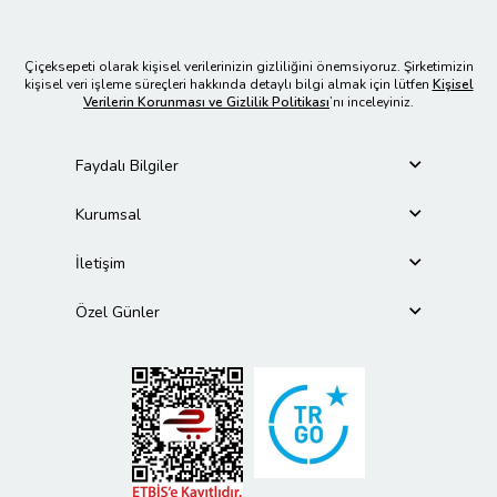
Çiçeksepeti olarak kişisel verilerinizin gizliliğini önemsiyoruz. Şirketimizin
kişisel veri işleme süreçleri hakkında detaylı bilgi almak için lütfen
Kişisel
Verilerin Korunması ve Gizlilik Politikası
’nı inceleyiniz.
Faydalı Bilgiler
Kurumsal
İletişim
Özel Günler