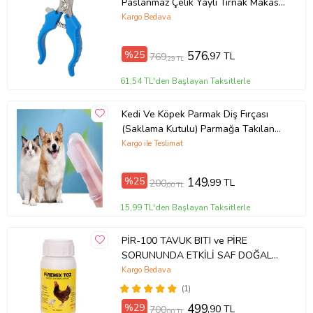
Paslanmaz Çelik Yaylı Tırnak Makası
ve Düzeltme
Kargo Bedava
%25
576
,97 TL
769
,29 TL
61,54 TL'den Başlayan Taksitlerle
Kedi Ve Köpek Parmak Diş Fırçası
(Saklama Kutulu) Parmağa Takılan
Hayvan Diş Kaşıma Fırçası
Kargo ile Teslimat
%25
149
,99 TL
200
,00 TL
15,99 TL'den Başlayan Taksitlerle
PİR-100 TAVUK BITI ve PİRE
SORUNUNDA ETKİLİ SAF DOĞAL
DİATOM TOPRAK 100 gr Di-Ar
Kargo Bedava
ULTRA PİREMİX
(1)
%29
499
,90 TL
700
,00 TL