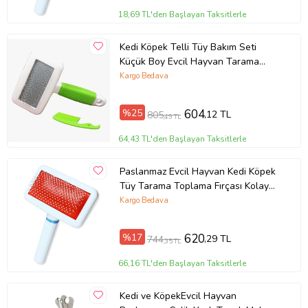
18,69 TL'den Başlayan Taksitlerle
Kedi Köpek Telli Tüy Bakım Seti
Küçük Boy Evcil Hayvan Tarama
Fırçası
Kargo Bedava
%25
604
,12 TL
805
,49 TL
64,43 TL'den Başlayan Taksitlerle
Paslanmaz Evcil Hayvan Kedi Köpek
Tüy Tarama Toplama Fırçası Kolay
Temizlenir Bakım Aleti
Kargo Bedava
%17
620
,29 TL
744
,35 TL
66,16 TL'den Başlayan Taksitlerle
Kedi ve KöpekEvcil Hayvan