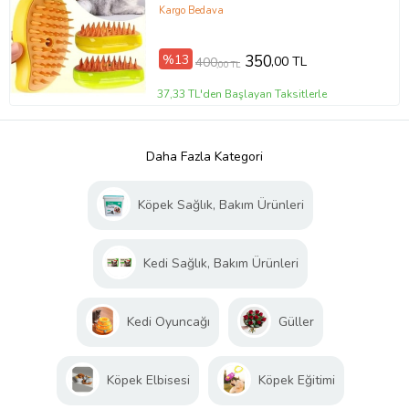
Yıkama Fırçası, Tarağı
Kargo Bedava
%13
350
,00 TL
400
,00 TL
37,33 TL'den Başlayan Taksitlerle
Daha Fazla Kategori
Köpek Sağlık, Bakım Ürünleri
Kedi Sağlık, Bakım Ürünleri
Kedi Oyuncağı
Güller
Köpek Elbisesi
Köpek Eğitimi