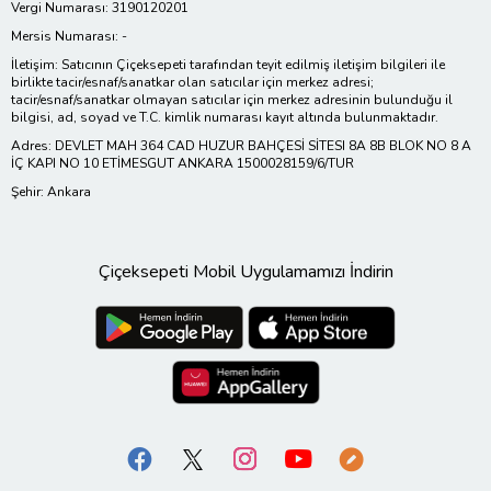
Vergi Numarası: 3190120201
Mersis Numarası: -
İletişim: Satıcının Çiçeksepeti tarafından teyit edilmiş iletişim bilgileri ile
birlikte tacir/esnaf/sanatkar olan satıcılar için merkez adresi;
tacir/esnaf/sanatkar olmayan satıcılar için merkez adresinin bulunduğu il
bilgisi, ad, soyad ve T.C. kimlik numarası kayıt altında bulunmaktadır.
Adres: DEVLET MAH 364 CAD HUZUR BAHÇESİ SİTESI 8A 8B BLOK NO 8 A
İÇ KAPI NO 10 ETİMESGUT ANKARA 1500028159/6/TUR
Şehir: Ankara
Çiçeksepeti Mobil Uygulamamızı İndirin