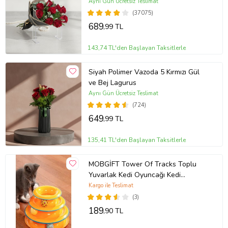
Aynı Gün Ücretsiz Teslimat
(37075)
689
,99 TL
143,74 TL'den Başlayan Taksitlerle
Siyah Polimer Vazoda 5 Kırmızı Gül
ve Bej Lagurus
Aynı Gün Ücretsiz Teslimat
(724)
649
,99 TL
135,41 TL'den Başlayan Taksitlerle
MOBGİFT Tower Of Tracks Toplu
Yuvarlak Kedi Oyuncağı Kedi
Eğlencesi
Kargo ile Teslimat
(3)
189
,90 TL