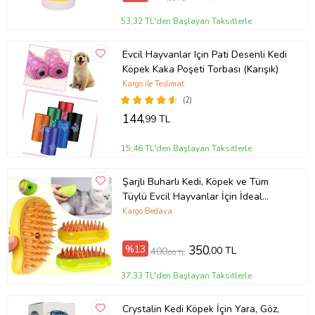
53,32 TL'den Başlayan Taksitlerle
Evcil Hayvanlar Için Pati Desenli Kedi
Köpek Kaka Poşeti Torbası (Karışık)
Kargo ile Teslimat
(2)
144
,99 TL
15,46 TL'den Başlayan Taksitlerle
Şarjlı Buharlı Kedi, Köpek ve Tüm
Tüylü Evcil Hayvanlar İçin İdeal
Yıkama Fırçası, Tarağı
Kargo Bedava
%13
350
,00 TL
400
,00 TL
37,33 TL'den Başlayan Taksitlerle
Crystalin Kedi Köpek İçin Yara, Göz,