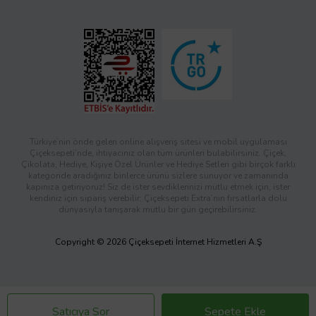
Türkiye’nin önde gelen online alışveriş sitesi ve mobil uygulaması
Çiçeksepeti’nde, ihtiyacınız olan tüm ürünleri bulabilirsiniz. Çiçek,
Çikolata, Hediye, Kişiye Özel Ürünler ve Hediye Setleri gibi birçok farklı
kategoride aradığınız binlerce ürünü sizlere sunuyor ve zamanında
kapınıza getiriyoruz! Siz de ister sevdiklerinizi mutlu etmek için, ister
kendiniz için sipariş verebilir; Çiçeksepeti Extra’nın fırsatlarla dolu
dünyasıyla tanışarak mutlu bir gün geçirebilirsiniz.
Copyright © 2026 Çiçeksepeti İnternet Hizmetleri A.Ş
Satıcıya Sor
Sepete Ekle