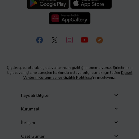
Çiçeksepeti olarak kişisel verilerinizin gizliliğini önemsiyoruz. Şirketimizin
kişisel veri işleme süreçleri hakkında detaylı bilgi almak için lütfen
Kişisel
Verilerin Korunması ve Gizlilik Politikası
’nı inceleyiniz.
Faydalı Bilgiler
Kurumsal
İletişim
Özel Günler