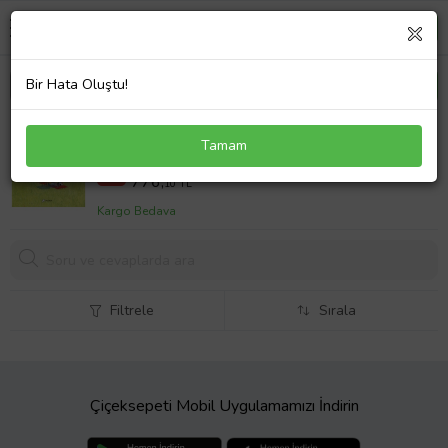
Bir Hata Oluştu!
Bugün Burada Yarın Orada (Ciltli)
Tamam
930 TL
%17
776,
10 TL
Kargo Bedava
Filtrele
Sırala
Çiçeksepeti Mobil Uygulamamızı İndirin