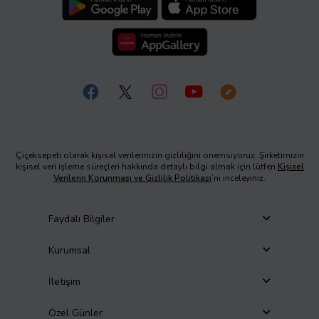
Çiçeksepeti olarak kişisel verilerinizin gizliliğini önemsiyoruz. Şirketimizin
kişisel veri işleme süreçleri hakkında detaylı bilgi almak için lütfen
Kişisel
Verilerin Korunması ve Gizlilik Politikası
’nı inceleyiniz.
Faydalı Bilgiler
Kurumsal
İletişim
Özel Günler