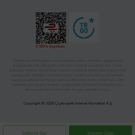
Türkiye’nin önde gelen online alışveriş sitesi ve mobil uygulaması
Çiçeksepeti’nde, ihtiyacınız olan tüm ürünleri bulabilirsiniz. Çiçek,
Çikolata, Hediye, Kişiye Özel Ürünler ve Hediye Setleri gibi birçok farklı
kategoride aradığınız binlerce ürünü sizlere sunuyor ve zamanında
kapınıza getiriyoruz! Siz de ister sevdiklerinizi mutlu etmek için, ister
kendiniz için sipariş verebilir; Çiçeksepeti Extra’nın fırsatlarla dolu
dünyasıyla tanışarak mutlu bir gün geçirebilirsiniz.
Copyright © 2026 Çiçeksepeti İnternet Hizmetleri A.Ş
Satıcıya Sor
Sepete Ekle