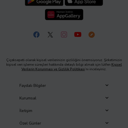
Çiçeksepeti olarak kişisel verilerinizin gizliliğini önemsiyoruz. Şirketimizin
kişisel veri işleme süreçleri hakkında detaylı bilgi almak için lütfen
Kişisel
Verilerin Korunması ve Gizlilik Politikası
’nı inceleyiniz.
Faydalı Bilgiler
Kurumsal
İletişim
Özel Günler