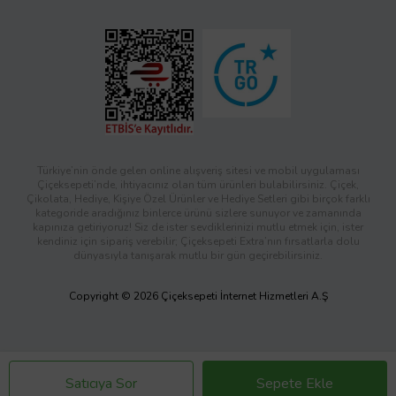
Türkiye’nin önde gelen online alışveriş sitesi ve mobil uygulaması
Çiçeksepeti’nde, ihtiyacınız olan tüm ürünleri bulabilirsiniz. Çiçek,
Çikolata, Hediye, Kişiye Özel Ürünler ve Hediye Setleri gibi birçok farklı
kategoride aradığınız binlerce ürünü sizlere sunuyor ve zamanında
kapınıza getiriyoruz! Siz de ister sevdiklerinizi mutlu etmek için, ister
kendiniz için sipariş verebilir; Çiçeksepeti Extra’nın fırsatlarla dolu
dünyasıyla tanışarak mutlu bir gün geçirebilirsiniz.
Copyright © 2026 Çiçeksepeti İnternet Hizmetleri A.Ş
Satıcıya Sor
Sepete Ekle