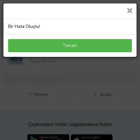
Bir Hata Oluştu!
Bugün Yarın - 3
Tamam
507,
00 TL
Kargo Bedava
Filtrele
Sırala
Çiçeksepeti Mobil Uygulamamızı İndirin