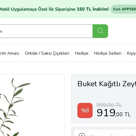
rim Amacı
Orkide / Saksı Çiçekleri
Hediye
Hediye Setleri
Kişi
Buket Kağıtlı Zey
999,00 TL
919
%8
,00 TL