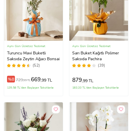
Aynı Gün Ücretsiz Teslimat
Aynı Gün Ücretsiz Teslimat
Turuncu Mavi Buketli
Sarı Buket Kağıtlı Polimer
Saksıda Zeytin Ağacı Bonsai
Saksıda Pachira
(52)
(39)
669
879
%8
729
,99 TL
,99 TL
,99 TL
139,58 TL'den Başlayan Taksitlerle
183,33 TL'den Başlayan Taksitlerle