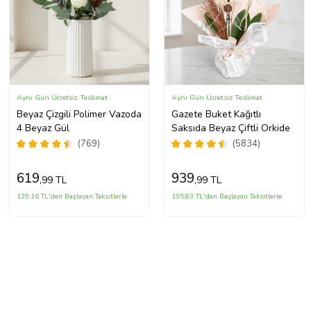
Aynı Gün Ücretsiz Teslimat
Aynı Gün Ücretsiz Teslimat
Beyaz Çizgili Polimer Vazoda
Gazete Buket Kağıtlı
4 Beyaz Gül
Saksıda Beyaz Çiftli Orkide
(769)
(5834)
619
939
,99 TL
,99 TL
129,16 TL'den Başlayan Taksitlerle
195,83 TL'den Başlayan Taksitlerle