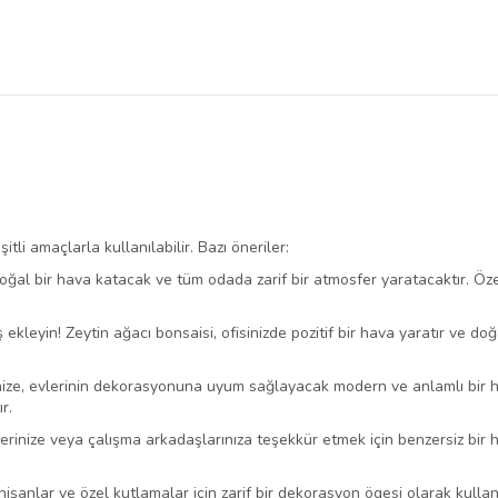
tli amaçlarla kullanılabilir. Bazı öneriler:
doğal bir hava katacak ve tüm odada zarif bir atmosfer yaratacaktır. Öz
ekleyin! Zeytin ağacı bonsaisi, ofisinizde pozitif bir hava yaratır ve doğal
nize, evlerinin dekorasyonuna uyum sağlayacak modern ve anlamlı bir he
r.
rinize veya çalışma arkadaşlarınıza teşekkür etmek için benzersiz bir he
işanlar ve özel kutlamalar için zarif bir dekorasyon ögesi olarak kullanı