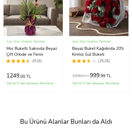
Aynı Gün Ücretsiz Teslimat
Aynı Gün Ücretsiz Teslimat
Mor Buketli Sakısıda Beyaz
Beyaz Buket Kağıdında 20'li
Çift Orkide ve Fenix
Kırmızı Gül Buketi
(916)
(2526)
999
1249
1099
,99 TL
,00 TL
,00 TL
260,20 TL'den Başlayan Taksitlerle
208,33 TL'den Başlayan Taksitlerle
Bu Ürünü Alanlar Bunları da Aldı