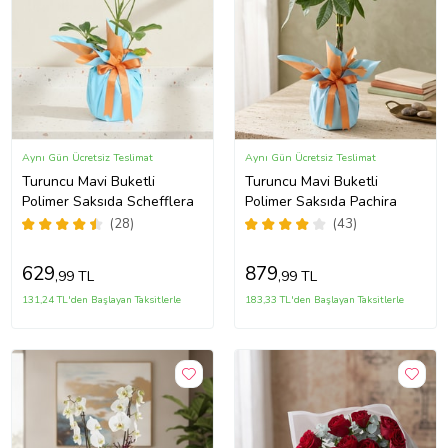
Aynı Gün Ücretsiz Teslimat
Aynı Gün Ücretsiz Teslimat
Turuncu Mavi Buketli
Turuncu Mavi Buketli
Polimer Saksıda Schefflera
Polimer Saksıda Pachira
(28)
(43)
629
879
,99 TL
,99 TL
131,24 TL'den Başlayan Taksitlerle
183,33 TL'den Başlayan Taksitlerle