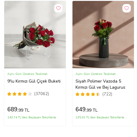
Aynı Gün Ücretsiz Teslimat
Aynı Gün Ücretsiz Teslimat
9'lu Kırmızı Gül Çiçek Buketi
Siyah Polimer Vazoda 5
Kırmızı Gül ve Bej Lagurus
(37062)
(722)
689
649
,99 TL
,99 TL
143,74 TL'den Başlayan Taksitlerle
135,41 TL'den Başlayan Taksitlerle