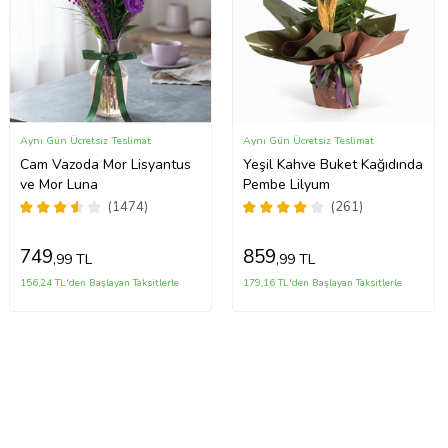
Aynı Gün Ücretsiz Teslimat
Aynı Gün Ücretsiz Teslimat
Cam Vazoda Mor Lisyantus
Yeşil Kahve Buket Kağıdında
ve Mor Luna
Pembe Lilyum
(1474)
(261)
749
859
,99 TL
,99 TL
156,24 TL'den Başlayan Taksitlerle
179,16 TL'den Başlayan Taksitlerle