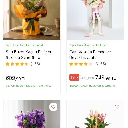
Aynı Gün Ücretsiz Teslimat
Aynı Gün Ücretsiz Teslimat
Sarı Buket Kağıtlı Polimer
Cam Vazoda Pembe ve
Saksıda Schefflera
Beyaz Lisyantus
(136)
(3165)
749
609
%17
899
,99 TL
,99 TL
,99 TL
127,08 TL'den Başlayan Taksitlerle
156,24 TL'den Başlayan Taksitlerle