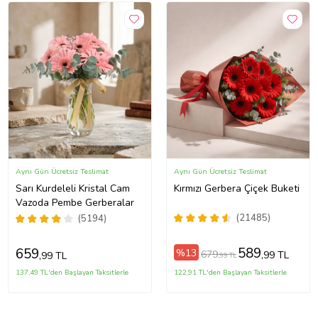
Aynı Gün Ücretsiz Teslimat
Aynı Gün Ücretsiz Teslimat
Sarı Kurdeleli Kristal Cam
Kırmızı Gerbera Çiçek Buketi
Vazoda Pembe Gerberalar
(21485)
(5194)
589
659
%13
679
,99 TL
,99 TL
,99 TL
137,49 TL'den Başlayan Taksitlerle
122,91 TL'den Başlayan Taksitlerle