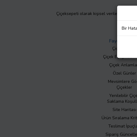
Çiçeksepeti olarak kişisel verilerinizin giz
Bir Hat
Faydalı Bilgil
Çiçek Bakımı
Çiçek Eşliğinde N
Çiçek Anlamla
Özel Günler
Mevsimlere Gö
Çiçekler
Yenilebilir Çiç
Saklama Koşull
Site Haritası
Ürün Sıralama Krit
Teslimat İpuçla
Sipariş Güncell