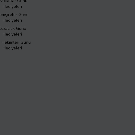
vukatlar Günü
Hediyeleri
emşireler Günü
Hediyeleri
Eczacılık Günü
Hediyeleri
ş Hekimleri Günü
Hediyeleri