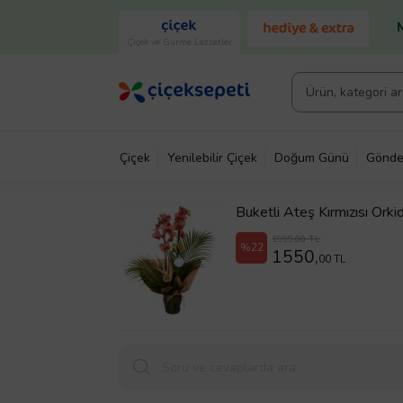
Çiçek ve Gurme Lezzetler
Çiçek
Yenilebilir Çiçek
Doğum Günü
Gönde
Buketli Ateş Kırmızısı Orki
1999,00 TL
%22
1550,
00 TL