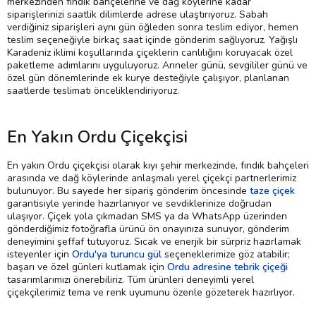
merkezinden fındık bahçelerine ve dağ köylerine kadar
siparişlerinizi saatlik dilimlerde adrese ulaştırıyoruz. Sabah
verdiğiniz siparişleri aynı gün öğleden sonra teslim ediyor, hemen
teslim seçeneğiyle birkaç saat içinde gönderim sağlıyoruz. Yağışlı
Karadeniz iklimi koşullarında çiçeklerin canlılığını koruyacak özel
paketleme adımlarını uyguluyoruz. Anneler günü, sevgililer günü ve
özel gün dönemlerinde ek kurye desteğiyle çalışıyor, planlanan
saatlerde teslimatı önceliklendiriyoruz.
En Yakın Ordu Çiçekçisi
En yakın Ordu çiçekçisi olarak kıyı şehir merkezinde, fındık bahçeleri
arasında ve dağ köylerinde anlaşmalı yerel çiçekçi partnerlerimiz
bulunuyor. Bu sayede her sipariş gönderim öncesinde
taze çiçek
garantisiyle yerinde hazırlanıyor ve sevdiklerinize doğrudan
ulaşıyor. Çiçek yola çıkmadan SMS ya da WhatsApp üzerinden
gönderdiğimiz fotoğrafla ürünü ön onayınıza sunuyor, gönderim
deneyimini şeffaf tutuyoruz. Sıcak ve enerjik bir sürpriz hazırlamak
isteyenler için
Ordu'ya turuncu gül
seçeneklerimize göz atabilir;
başarı ve özel günleri kutlamak için
Ordu adresine tebrik çiçeği
tasarımlarımızı önerebiliriz. Tüm ürünleri deneyimli yerel
çiçekçilerimiz tema ve renk uyumunu özenle gözeterek hazırlıyor.