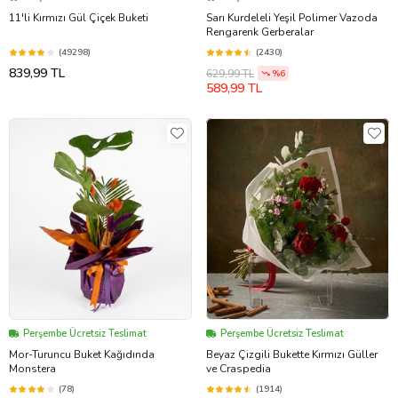
11'li Kırmızı Gül Çiçek Buketi
Sarı Kurdeleli Yeşil Polimer Vazoda
Rengarenk Gerberalar
(49298)
(2430)
839,99 TL
629,99 TL
%6
589,99 TL
Perşembe Ücretsiz Teslimat
Perşembe Ücretsiz Teslimat
Mor-Turuncu Buket Kağıdında
Beyaz Çizgili Bukette Kırmızı Güller
Monstera
ve Craspedia
(78)
(1914)