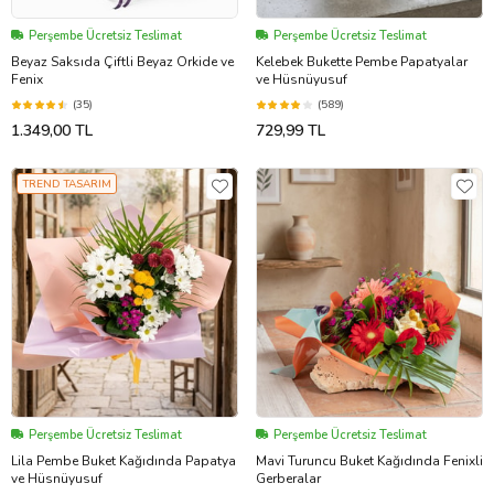
Perşembe Ücretsiz Teslimat
Perşembe Ücretsiz Teslimat
Beyaz Saksıda Çiftli Beyaz Orkide ve
Kelebek Bukette Pembe Papatyalar
Fenix
ve Hüsnüyusuf
(35)
(589)
1.349,00 TL
729,99 TL
TREND TASARIM
Perşembe Ücretsiz Teslimat
Perşembe Ücretsiz Teslimat
Lila Pembe Buket Kağıdında Papatya
Mavi Turuncu Buket Kağıdında Fenixli
ve Hüsnüyusuf
Gerberalar