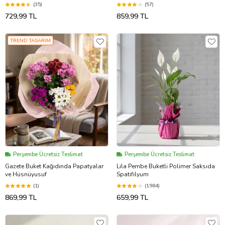
(35)
(57)
729,99 TL
859,99 TL
TREND TASARIM
Perşembe Ücretsiz Teslimat
Perşembe Ücretsiz Teslimat
Gazete Buket Kağıdında Papatyalar
Lila Pembe Buketli Polimer Saksıda
ve Hüsnüyusuf
Spatifilyum
(1)
(1984)
869,99 TL
659,99 TL