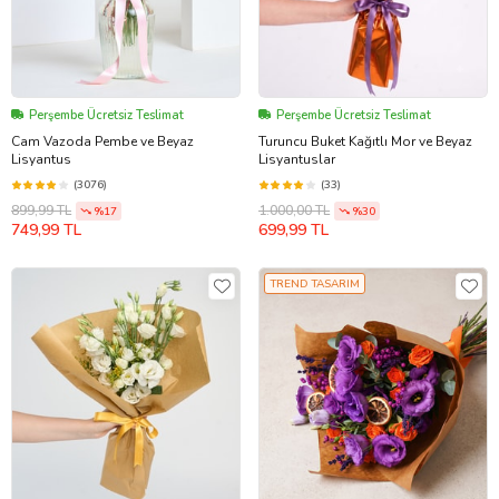
Perşembe Ücretsiz Teslimat
Perşembe Ücretsiz Teslimat
Cam Vazoda Pembe ve Beyaz
Turuncu Buket Kağıtlı Mor ve Beyaz
Lisyantus
Lisyantuslar
(3076)
(33)
899,99 TL
1.000,00 TL
%17
%30
749,99 TL
699,99 TL
TREND TASARIM