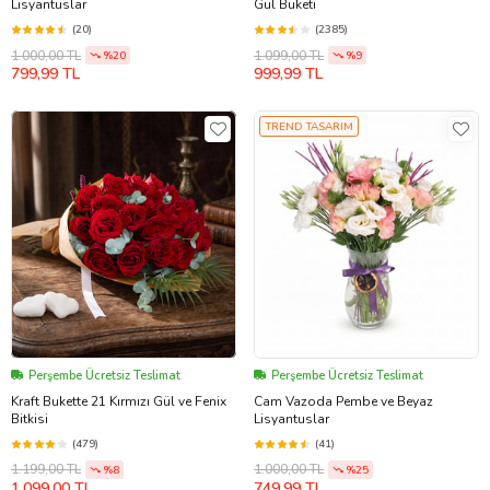
Lisyantuslar
Gül Buketi
(20)
(2385)
1.000,00 TL
1.099,00 TL
%20
%9
799,99 TL
999,99 TL
TREND TASARIM
Perşembe Ücretsiz Teslimat
Perşembe Ücretsiz Teslimat
Kraft Bukette 21 Kırmızı Gül ve Fenix
Cam Vazoda Pembe ve Beyaz
Bitkisi
Lisyantuslar
(479)
(41)
1.199,00 TL
1.000,00 TL
%8
%25
1.099,00 TL
749,99 TL