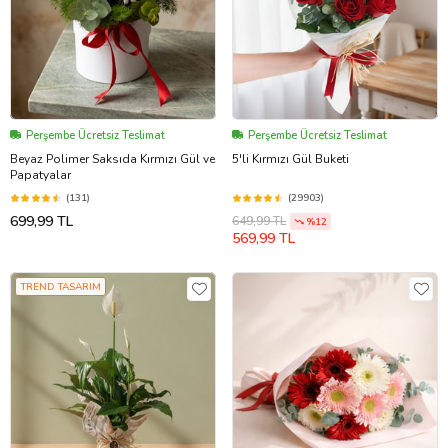
Perşembe Ücretsiz Teslimat
Perşembe Ücretsiz Teslimat
Beyaz Polimer Saksıda Kırmızı Gül ve
5'li Kırmızı Gül Buketi
Papatyalar
(131)
(29903)
699,99 TL
649,99 TL
%12
569,99 TL
TREND TASARIM