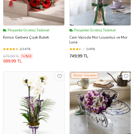
Perşembe Ücretsiz Teslimat
Perşembe Ücretsiz Teslimat
Kırmızı Gerbera Çiçek Buketi
Cam Vazoda Mor Lisyantus ve Mor
Luna
(21470)
(1405)
749,99 TL
679,99 TL
%13
589,99 TL
TREND TASARIM