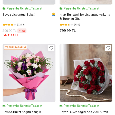
Perşembe Ücretsiz Teslimat
Perşembe Ücretsiz Teslimat
Beyaz Lisyantus Buketi
Kraft Bukette Mor Lisyantus ve Luna
& Turuncu Gül
(5264)
(736)
799,99 TL
599,99 TL
%8
549,99 TL
TREND TASARIM
Perşembe Ücretsiz Teslimat
Perşembe Ücretsiz Teslimat
Pembe Buket Kağıtlı Karışık
Beyaz Buket Kağıdında 20'li Kırmızı