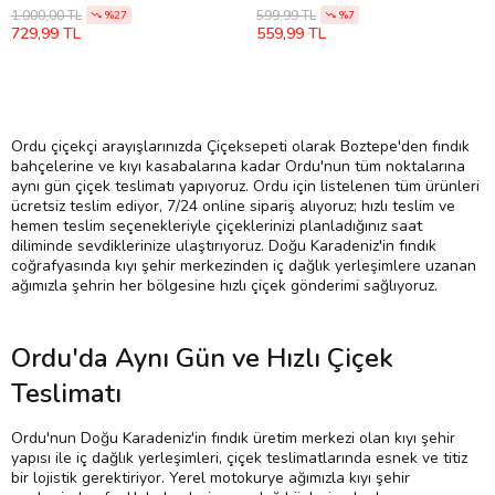
1.000,00 TL
599,99 TL
%27
%7
729,99 TL
559,99 TL
Ordu çiçekçi arayışlarınızda Çiçeksepeti olarak Boztepe'den fındık
bahçelerine ve kıyı kasabalarına kadar Ordu'nun tüm noktalarına
aynı gün çiçek teslimatı yapıyoruz. Ordu için listelenen tüm ürünleri
ücretsiz teslim ediyor, 7/24 online sipariş alıyoruz; hızlı teslim ve
hemen teslim seçenekleriyle çiçeklerinizi planladığınız saat
diliminde sevdiklerinize ulaştırıyoruz. Doğu Karadeniz'in fındık
coğrafyasında kıyı şehir merkezinden iç dağlık yerleşimlere uzanan
ağımızla şehrin her bölgesine hızlı çiçek gönderimi sağlıyoruz.
Ordu'da Aynı Gün ve Hızlı Çiçek
Teslimatı
Ordu'nun Doğu Karadeniz'in fındık üretim merkezi olan kıyı şehir
yapısı ile iç dağlık yerleşimleri, çiçek teslimatlarında esnek ve titiz
bir lojistik gerektiriyor. Yerel motokurye ağımızla kıyı şehir