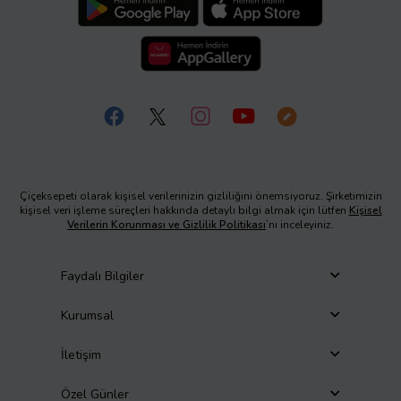
Çiçeksepeti olarak kişisel verilerinizin gizliliğini önemsiyoruz. Şirketimizin
kişisel veri işleme süreçleri hakkında detaylı bilgi almak için lütfen
Kişisel
Verilerin Korunması ve Gizlilik Politikası
’nı inceleyiniz.
Faydalı Bilgiler
Kurumsal
İletişim
Özel Günler