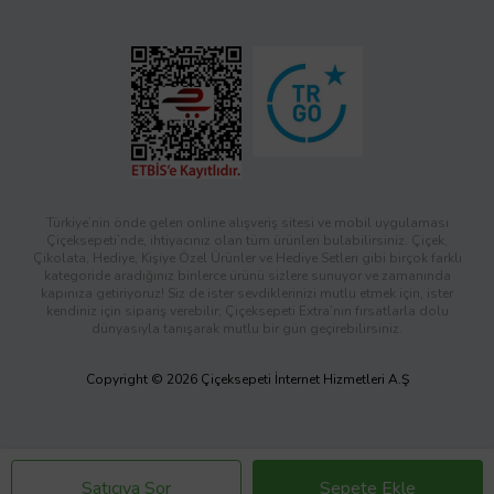
Türkiye’nin önde gelen online alışveriş sitesi ve mobil uygulaması
Çiçeksepeti’nde, ihtiyacınız olan tüm ürünleri bulabilirsiniz. Çiçek,
Çikolata, Hediye, Kişiye Özel Ürünler ve Hediye Setleri gibi birçok farklı
kategoride aradığınız binlerce ürünü sizlere sunuyor ve zamanında
kapınıza getiriyoruz! Siz de ister sevdiklerinizi mutlu etmek için, ister
kendiniz için sipariş verebilir; Çiçeksepeti Extra’nın fırsatlarla dolu
dünyasıyla tanışarak mutlu bir gün geçirebilirsiniz.
Copyright © 2026 Çiçeksepeti İnternet Hizmetleri A.Ş
Satıcıya Sor
Sepete Ekle