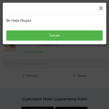
Bir Hata Oluştu!
Cam El Yapımı Uğur Böceği Ayetel Kürsi Araba Dikiz
Tamam
Ayna Süsü/Papatyalı Hediyelik Aksesuar
Sepette %10 İndirim
758
,81 TL
682,
93 TL
Kargo Bedava
Filtrele
Sırala
Çiçeksepeti Mobil Uygulamamızı İndirin