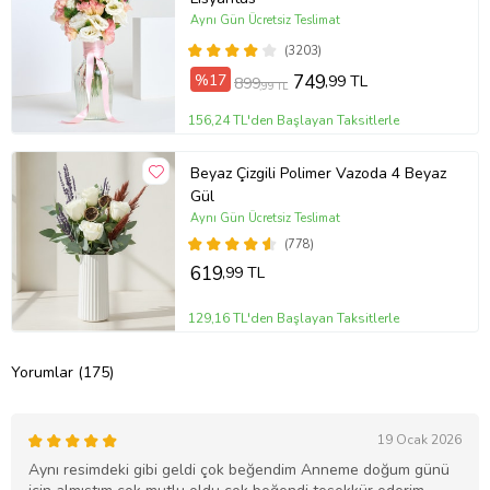
Aynı Gün Ücretsiz Teslimat
(3203)
%17
749
,99 TL
899
,99 TL
156,24 TL'den Başlayan Taksitlerle
Beyaz Çizgili Polimer Vazoda 4 Beyaz
Gül
Aynı Gün Ücretsiz Teslimat
(778)
619
,99 TL
129,16 TL'den Başlayan Taksitlerle
Yorumlar (175)
19 Ocak 2026
Aynı resimdeki gibi geldi çok beğendim Anneme doğum günü