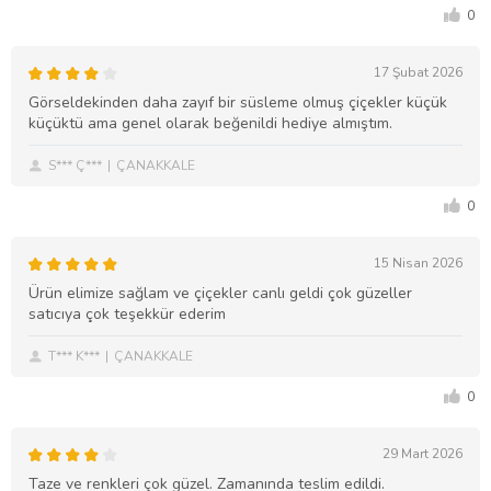
0
17 Şubat 2026
Görseldekinden daha zayıf bir süsleme olmuş çiçekler küçük
küçüktü ama genel olarak beğenildi hediye almıştım.
S*** Ç***
ÇANAKKALE
0
15 Nisan 2026
Ürün elimize sağlam ve çiçekler canlı geldi çok güzeller
satıcıya çok teşekkür ederim
T*** K***
ÇANAKKALE
0
29 Mart 2026
Taze ve renkleri çok güzel. Zamanında teslim edildi.