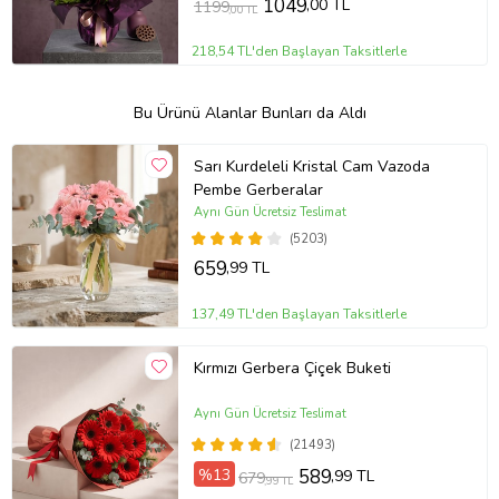
1049
,00 TL
1199
,00 TL
218,54 TL'den Başlayan Taksitlerle
Bu Ürünü Alanlar Bunları da Aldı
Sarı Kurdeleli Kristal Cam Vazoda
Pembe Gerberalar
Aynı Gün Ücretsiz Teslimat
(5203)
659
,99 TL
137,49 TL'den Başlayan Taksitlerle
Kırmızı Gerbera Çiçek Buketi
Aynı Gün Ücretsiz Teslimat
(21493)
%13
589
,99 TL
679
,99 TL