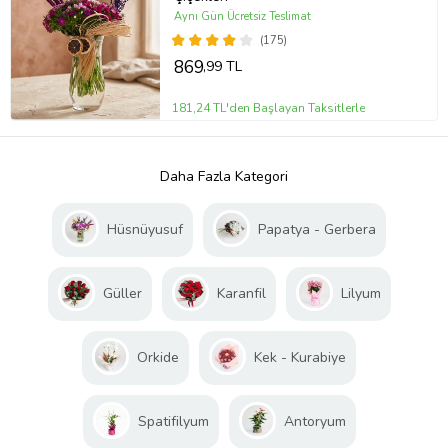
Aynı Gün Ücretsiz Teslimat
(175)
869
,99 TL
181,24 TL'den Başlayan Taksitlerle
Daha Fazla Kategori
Hüsnüyusuf
Papatya - Gerbera
Güller
Karanfil
Lilyum
Orkide
Kek - Kurabiye
Spatifilyum
Antoryum