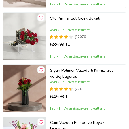
122,91 TL'den Başlayan Taksitlerle
9'lu Kırmızı Gül Çiçek Buketi
Aynı Gün Ücretsiz Teslimat
(37076)
689
,99 TL
143,74 TL'den Başlayan Taksitlerle
Siyah Polimer Vazoda 5 Kırmızı Gül
ve Bej Lagurus
Aynı Gün Ücretsiz Teslimat
(724)
649
,99 TL
135,41 TL'den Başlayan Taksitlerle
Cam Vazoda Pembe ve Beyaz
Lisyantus