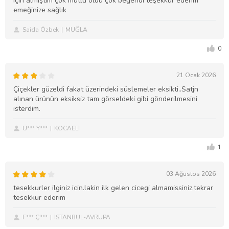
için almıştım çok mutlu oldu çok beğendi teşekkür ederim
emeğinize sağlık
Saida Özbek
MUĞLA
0
21 Ocak 2026
Çiçekler güzeldi fakat üzerindeki süslemeler eksikti..Satjn
alınan ürünün eksiksiz tam görseldeki gibi gönderilmesini
isterdim.
Ü*** Y***
KOCAELİ
1
03 Ağustos 2026
tesekkurler ilginiz icin.lakin ilk gelen cicegi almamissiniz.tekrar
tesekkur ederim
F*** Ç***
İSTANBUL-AVRUPA