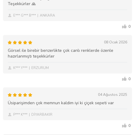
Teşekkürler 🙏
E*** G*** B***
ANKARA
0
08 Ocak 2026
Görsel ile birebir benzerlikte çok canlı renklerde özenle
hazırlanmıştı teşekkürler
K*** Y***
ERZURUM
0
04 Ağustos 2025
Üsiparişimden çok memnun kaldim iyi ki çiçek sepeti var
P*** K***
DİYARBAKIR
0