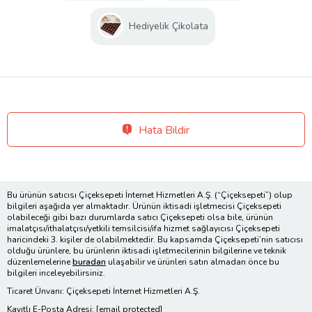
Hediyelik Çikolata
Hata Bildir
Bu ürünün satıcısı Çiçeksepeti İnternet Hizmetleri A.Ş. (“Çiçeksepeti”) olup
bilgileri aşağıda yer almaktadır. Ürünün iktisadi işletmecisi Çiçeksepeti
olabileceği gibi bazı durumlarda satıcı Çiçeksepeti olsa bile, ürünün
imalatçısı/ithalatçısı/yetkili temsilcisi/ifa hizmet sağlayıcısı Çiçeksepeti
haricindeki 3. kişiler de olabilmektedir. Bu kapsamda Çiçeksepeti’nin satıcısı
olduğu ürünlere, bu ürünlerin iktisadi işletmecilerinin bilgilerine ve teknik
düzenlemelerine
buradan
ulaşabilir ve ürünleri satın almadan önce bu
bilgileri inceleyebilirsiniz.
Ticaret Ünvanı: Çiçeksepeti İnternet Hizmetleri A.Ş.
Kayıtlı E-Posta Adresi:
[email protected]