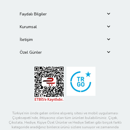
Faydalı Bilgiler
Kurumsal
İletişim
Özel Günler
Türkiye’nin önde gelen online alışveriş sitesi ve mobil uygulaması
Çiçeksepeti’nde, ihtiyacınız olan tüm ürünleri bulabilirsiniz. Çiçek,
Çikolata, Hediye, Kişiye Özel Ürünler ve Hediye Setleri gibi birçok farklı
kategoride aradığınız binlerce ürünü sizlere sunuyor ve zamanında