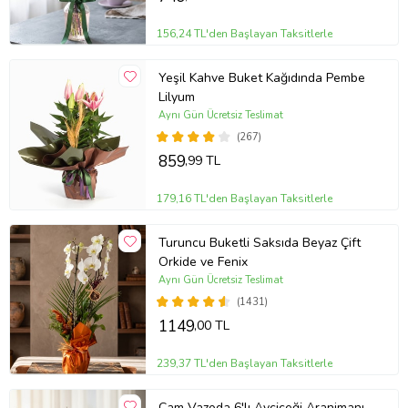
156,24 TL'den Başlayan Taksitlerle
Yeşil Kahve Buket Kağıdında Pembe
Lilyum
Aynı Gün Ücretsiz Teslimat
(267)
859
,99 TL
179,16 TL'den Başlayan Taksitlerle
Turuncu Buketli Saksıda Beyaz Çift
Orkide ve Fenix
Aynı Gün Ücretsiz Teslimat
(1431)
1149
,00 TL
239,37 TL'den Başlayan Taksitlerle
Cam Vazoda 6'lı Ayçiçeği Aranjmanı