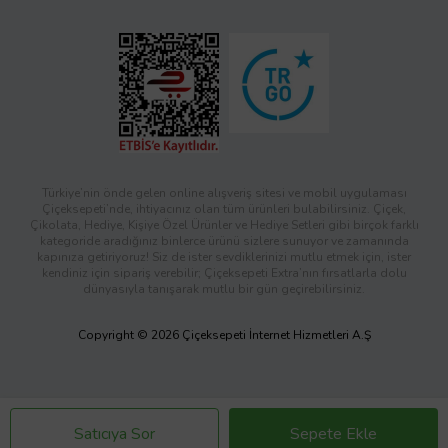
Türkiye’nin önde gelen online alışveriş sitesi ve mobil uygulaması
Çiçeksepeti’nde, ihtiyacınız olan tüm ürünleri bulabilirsiniz. Çiçek,
Çikolata, Hediye, Kişiye Özel Ürünler ve Hediye Setleri gibi birçok farklı
kategoride aradığınız binlerce ürünü sizlere sunuyor ve zamanında
kapınıza getiriyoruz! Siz de ister sevdiklerinizi mutlu etmek için, ister
kendiniz için sipariş verebilir; Çiçeksepeti Extra’nın fırsatlarla dolu
dünyasıyla tanışarak mutlu bir gün geçirebilirsiniz.
Copyright © 2026 Çiçeksepeti İnternet Hizmetleri A.Ş
Satıcıya Sor
Sepete Ekle