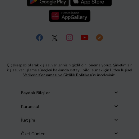
Çiçeksepeti olarak kişisel verilerinizin gizliliğini önemsiyoruz. Şirketimizin
kişisel veri işleme süreçleri hakkında detaylı bilgi almak için lütfen
Kişisel
Verilerin Korunması ve Gizlilik Politikası
’nı inceleyiniz.
Faydalı Bilgiler
Kurumsal
İletişim
Özel Günler