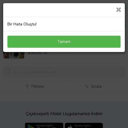
Bir Hata Oluştu!
Camon 20 Pro 4G Kılıf Resimli Fotoğraflı Hediyelik
Tamam
Tasarım Silikon Kişiye Özel
Sepet Fiyatı
249,
90 TL
Filtrele
Sırala
Çiçeksepeti Mobil Uygulamamızı İndirin