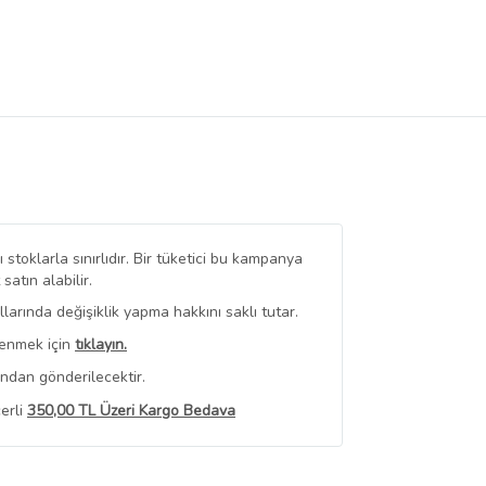
stoklarla sınırlıdır. Bir tüketici bu kampanya
tın alabilir.
arında değişiklik yapma hakkını saklı tutar.
renmek için
tıklayın.
ından gönderilecektir.
erli
350,00 TL Üzeri Kargo Bedava
 Görüntüle
iyat bilgileri, satıcı tarafından