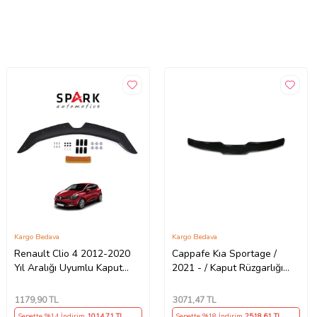
Kargo Bedava
Kargo Bedava
Renault Clio 4 2012-2020
Cappafe Kıa Sportage /
Yıl Aralığı Uyumlu Kaput
2021 - / Kaput Rüzgarlığı
Rüzgarlığı 3mm
3mm (Karışık)
1179
,90 TL
3071
,47 TL
Sepette %14 İndirim
1014
,71 TL
Sepette %18 İndirim
2518
,61 TL