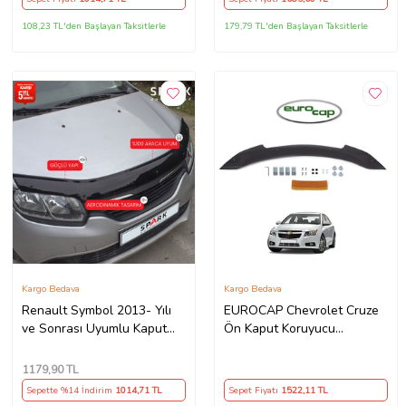
108,23 TL'den Başlayan Taksitlerle
179,79 TL'den Başlayan Taksitlerle
Kargo Bedava
Kargo Bedava
Renault Symbol 2013- Yılı
EUROCAP Chevrolet Cruze
ve Sonrası Uyumlu Kaput
Ön Kaput Koruyucu
Rüzgarlığı 3mm
Rüzgarlığı 2008-2016 Yılı
Arası 3MM
1179
,90 TL
Sepette %14 İndirim
1014
,71 TL
Sepet Fiyatı
1522
,11 TL