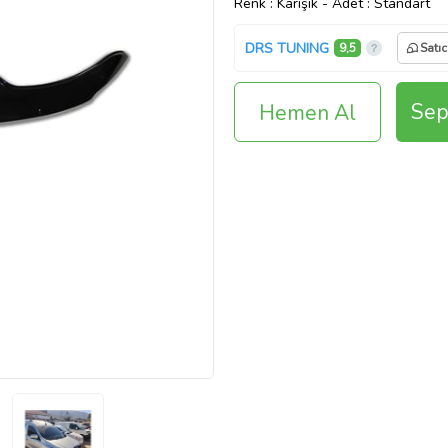
Renk
: Karışık
-
Adet
: Standart
DRS TUNING
9,5
Satıc
Sep
Hemen Al