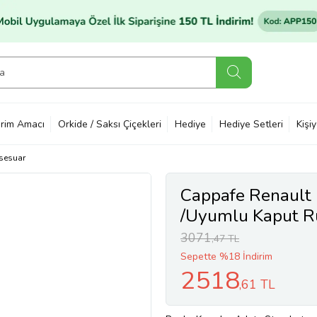
rim Amacı
Orkide / Saksı Çiçekleri
Hediye
Hediye Setleri
Kişi
sesuar
Cappafe Renault 
/Uyumlu Kaput Rü
3071
,47 TL
Sepette %18 İndirim
2518
,61 TL