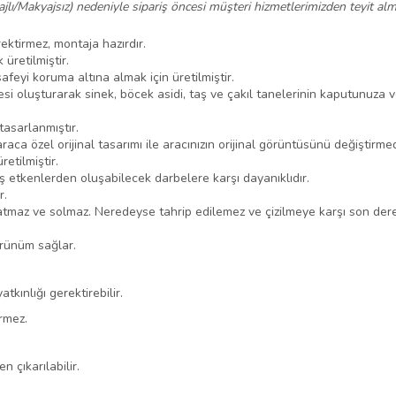
ajlı/Makyajsız) nedeniyle sipariş öncesi müşteri hizmetlerimizden teyit alma
ektirmez, montaja hazırdır.
üretilmiştir.
feyi koruma altına almak için üretilmiştir.
i oluşturarak sinek, böcek asidi, taş ve çakıl tanelerinin kaputunuza
asarlanmıştır.
ca özel orijinal tasarımı ile aracınızın orijinal görüntüsünü değiştirmed
etilmiştir.
 etkenlerden oluşabilecek darbelere karşı dayanıklıdır.
r.
atmaz ve solmaz. Neredeyse tahrip edilemez ve çizilmeye karşı son dere
örünüm sağlar.
tkınlığı gerektirebilir.
rmez.
 çıkarılabilir.