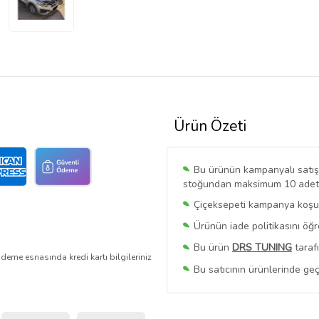
Ürün Özeti
Bu ürünün kampanyalı satışı 
stoğundan maksimum 10 adet sa
Çiçeksepeti kampanya koşull
Ürünün iade politikasını öğ
Bu ürün
DRS TUNING
taraf
deme esnasında kredi kartı bilgileriniz
Bu satıcının ürünlerinde geç
Bu Satıcının
Tüm Ürünlerini
Ürün sayfasında gördüğünüz f