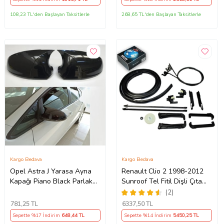
108,23 TL'den Başlayan Taksitlerle
268,65 TL'den Başlayan Taksitlerle
Kargo Bedava
Kargo Bedava
Opel Astra J Yarasa Ayna
Renault Clio 2 1998-2012
Kapağı Piano Black Parlak
Sunroof Tel Fitil Dişli Çıta
Siyah
Ayak Seti
(2)
781
,25 TL
6337
,50 TL
Sepette %17 İndirim
648
,44 TL
Sepette %14 İndirim
5450
,25 TL