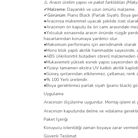
⚠️
Aracın üretim yapısı ve paket farklılıkları (Maky
✔
Malzeme:
Dayanıklı ve uzun ömürlü malzeme.
✔
Görünüm:
Piano Black (Parlak Siyah). Boya ger
●
Aracınıza mükemmel uyacak şekilde özel olarak 
●
Aracınızın ön kaputu ile ön camı arasındaki mesa
●
Yolculuk esnasında aracın önünde rüzgâr perdes
hasarlarından korumaya yardımcı olur.
●
Maksimum performans için aerodinamik olarak t
●
Mono blok yapılı akrilik hammadde sayesinde, ara
●
ABS (Akrilonitril bütadien stiren) malzemeden ür
●
Mukavemeti yüksek esnek yapısı sayesinden dış
●
Yüzeyi tamamen ekstra UV katkılı akrilik kaplıdı
●
Güneş ışınlarından etkilenmez, çatlamaz, renk 
●
% 100 Yerli üretimdir.
●
Boya gerektirmez parlak siyah (piano black) g
Uygulama
Aracınızın ölçülerine uygundur. Montaj işlemi el ya
Aracınızın kaputunda delme ve vidalama gerekti
Paket İçeriği
Koruyucu istenildiği zaman boyaya zarar vermeden
Güvenli Teslimat