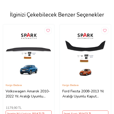
İlginizi Çekebilecek Benzer Seçenekler
Kargo Bedava
Kargo Bedava
Volkswagen Amarok 2010-
Ford Fiesta 2008-2013 Yıl
2022 Yıl Aralığı Uyumlu
Aralığı Uyumlu Kaput
Kaput Rüzgarlığı 3mm
Rüzgarlığı 3mm
1179
,90 TL
Sepette %14 İndirim
1014
,71 TL
Sepet Fiyatı
1014
,71 TL