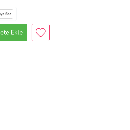
ıya Sor
ete Ekle