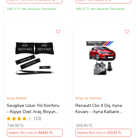
108,23 TL'den Başlayan Taksitlerle
108,23 TL'den Başlayan Taksitlerle
Kargo Bedava
Kargo ile Teslimat
Sevgiliye Uzun Yol Konforu
Renault Clio 4 Dış Ayna
– Kişiye Özel Araç Boyun
Kovanı - Ayna Katlanır
Yastığı & Kemer Pedi Hediye
Destek Parçası 1 Adet
(23)
Seti
490307706 M3625
749
,90 TL
259
,90 TL
Sepette %14 İndirim
644
,91 TL
Sepette %14 İndirim
223
,51 TL