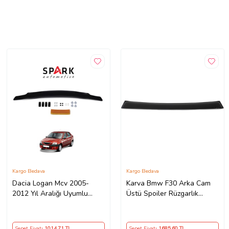
Kargo Bedava
Kargo Bedava
Dacia Logan Mcv 2005-
Karva Bmw F30 Arka Cam
2012 Yıl Aralığı Uyumlu
Üstü Spoiler Rüzgarlık
Kaput Rüzgarlığı 3mm
Kanat (Abs) 2011-2019
Sepet Fiyatı
1014
,71 TL
Sepet Fiyatı
1685
,60 TL