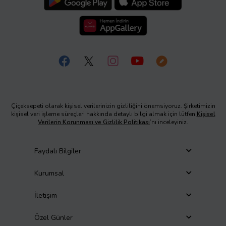
Çiçeksepeti olarak kişisel verilerinizin gizliliğini önemsiyoruz. Şirketimizin
kişisel veri işleme süreçleri hakkında detaylı bilgi almak için lütfen
Kişisel
Verilerin Korunması ve Gizlilik Politikası
’nı inceleyiniz.
Faydalı Bilgiler
Kurumsal
İletişim
Özel Günler