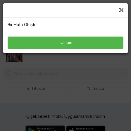
Bir Hata Oluştu!
Caş Dekorasyon Beyaz Renk Canavar Figür Peluş
Tamam
Saç Bandı
296,
75 TL
Filtrele
Sırala
Çiçeksepeti Mobil Uygulamamızı İndirin