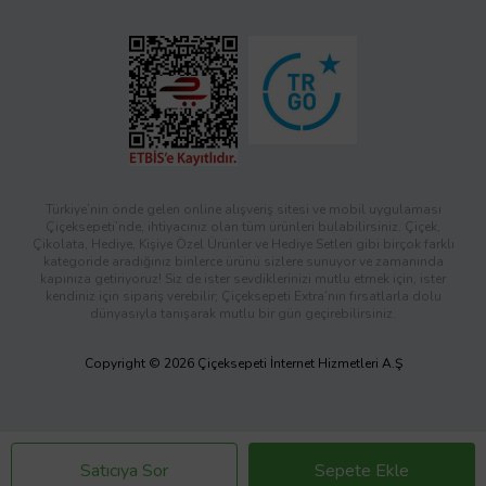
Türkiye’nin önde gelen online alışveriş sitesi ve mobil uygulaması
Çiçeksepeti’nde, ihtiyacınız olan tüm ürünleri bulabilirsiniz. Çiçek,
Çikolata, Hediye, Kişiye Özel Ürünler ve Hediye Setleri gibi birçok farklı
kategoride aradığınız binlerce ürünü sizlere sunuyor ve zamanında
kapınıza getiriyoruz! Siz de ister sevdiklerinizi mutlu etmek için, ister
kendiniz için sipariş verebilir; Çiçeksepeti Extra’nın fırsatlarla dolu
dünyasıyla tanışarak mutlu bir gün geçirebilirsiniz.
Copyright © 2026 Çiçeksepeti İnternet Hizmetleri A.Ş
Satıcıya Sor
Sepete Ekle