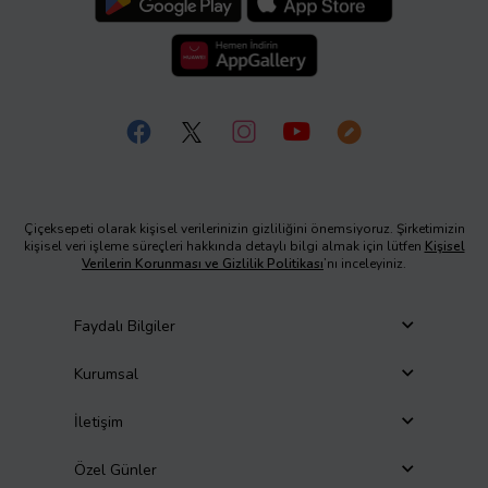
Çiçeksepeti olarak kişisel verilerinizin gizliliğini önemsiyoruz. Şirketimizin
kişisel veri işleme süreçleri hakkında detaylı bilgi almak için lütfen
Kişisel
Verilerin Korunması ve Gizlilik Politikası
’nı inceleyiniz.
Faydalı Bilgiler
Kurumsal
İletişim
Özel Günler