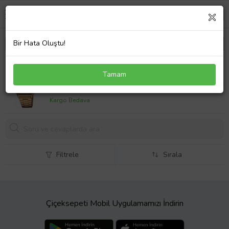
Bir Hata Oluştu!
CASIO AQ-230GA-9BMQ ERKEK KOL SAATİ
Tamam
4823,
10 TL
Kargo Bedava
Filtrele
Sırala
Çiçeksepeti Mobil Uygulamamızı İndirin