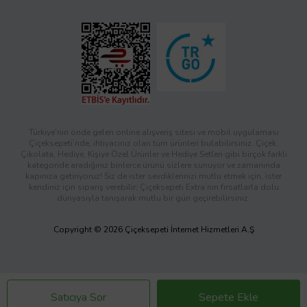
Türkiye’nin önde gelen online alışveriş sitesi ve mobil uygulaması
Çiçeksepeti’nde, ihtiyacınız olan tüm ürünleri bulabilirsiniz. Çiçek,
Çikolata, Hediye, Kişiye Özel Ürünler ve Hediye Setleri gibi birçok farklı
kategoride aradığınız binlerce ürünü sizlere sunuyor ve zamanında
kapınıza getiriyoruz! Siz de ister sevdiklerinizi mutlu etmek için, ister
kendiniz için sipariş verebilir; Çiçeksepeti Extra’nın fırsatlarla dolu
dünyasıyla tanışarak mutlu bir gün geçirebilirsiniz.
Copyright © 2026 Çiçeksepeti İnternet Hizmetleri A.Ş
Satıcıya Sor
Sepete Ekle