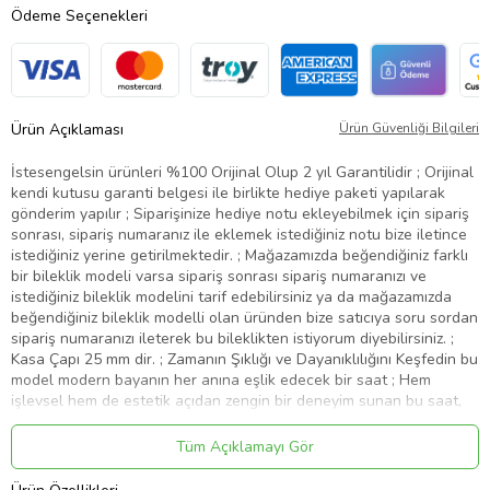
Ödeme Seçenekleri
Ürün Açıklaması
Ürün Güvenliği Bilgileri
İstesengelsin ürünleri %100 Orijinal Olup 2 yıl Garantilidir ; Orijinal
kendi kutusu garanti belgesi ile birlikte hediye paketi yapılarak
gönderim yapılır ; Siparişinize hediye notu ekleyebilmek için sipariş
sonrası, sipariş numaranız ile eklemek istediğiniz notu bize iletince
istediğiniz yerine getirilmektedir. ; Mağazamızda beğendiğiniz farklı
bir bileklik modeli varsa sipariş sonrası sipariş numaranızı ve
istediğiniz bileklik modelini tarif edebilirsiniz ya da mağazamızda
beğendiğiniz bileklik modelli olan üründen bize satıcıya soru sordan
sipariş numaranızı ileterek bu bileklikten istiyorum diyebilirsiniz. ;
Kasa Çapı 25 mm dir. ; Zamanın Şıklığı ve Dayanıklılığını Keşfedin bu
model modern bayanın her anına eşlik edecek bir saat ; Hem
işlevsel hem de estetik açıdan zengin bir deneyim sunan bu saat,
sadece zamanı değil, aynı zamanda tarzınızı da yansıtır ; Yüksek
Kaliteli İyon Kaplama Çelik Kasa : bu modelin kasası dayanıklı ve
Tüm Açıklamayı Gör
parlak bir görünüm sunan yüksek kaliteli iyon kaplama çelikten
üretilmiştir ; Günlük kullanımın zorluklarına karşı mükemmel bir