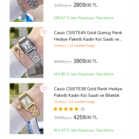
2809
,00 TL
3331
,00 TL
299,62 TL'den Başlayan Taksitlerle
Casio CSISTE45 Gold Gümüş Renk
Hediye Paketli Kadın Kol Saati ve
Bileklik
Ücretsiz / 24 Saatte Kargo
3909
,00 TL
4644
,00 TL
416,96 TL'den Başlayan Taksitlerle
Casio CSISTE38 Gold Renk Hediye
Paketli Kadın Kol Saati ve Bileklik
Ücretsiz / 24 Saatte Kargo
(1)
4259
,00 TL
5048
,00 TL
454,29 TL'den Başlayan Taksitlerle