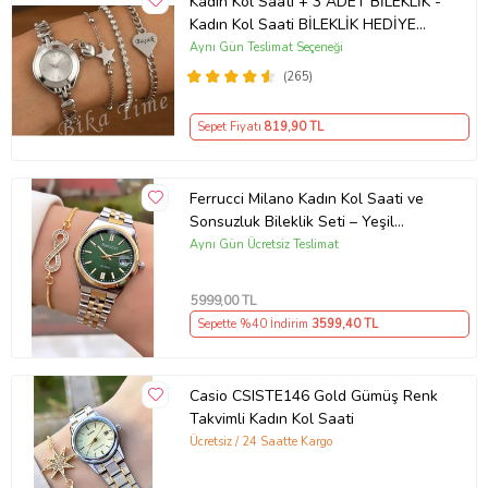
Kadın Kol Saati + 3 ADET BİLEKLİK -
kullanımda rahatlık ve dayanıklılık sağlayan bu saat, her bayanın
kolunda olması gereken bir aksesuardır.
Kadın Kol Saati BİLEKLİK HEDİYE
Gümüş Renk - Kız Arkadaşa hediye
Aynı Gün Teslimat Seçeneği
Ürün Kodu:
kcm31005425
(Gümüş) (Gri)
(265)
Sepet Fiyatı
819
,90 TL
Ferrucci Milano Kadın Kol Saati ve
Sonsuzluk Bileklik Seti – Yeşil
Kadran, Sarı Gümüş Çelik Kordon,
Aynı Gün Ücretsiz Teslimat
Şık Hediye
5999
,00 TL
Sepette %40 İndirim
3599
,40 TL
Casio CSISTE146 Gold Gümüş Renk
Takvimli Kadın Kol Saati
Ücretsiz / 24 Saatte Kargo