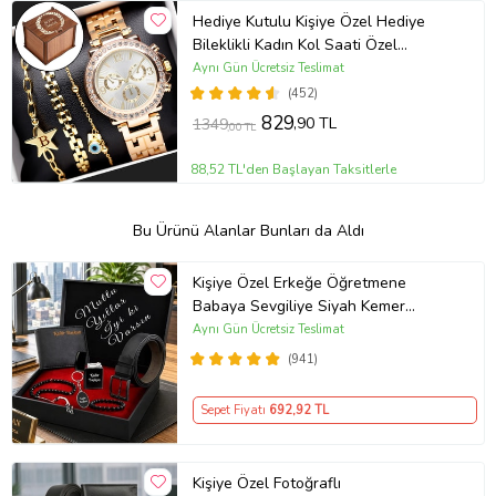
Hediye Kutulu Kişiye Özel Hediye
Bileklikli Kadın Kol Saati Özel
Kutusunda (Gold)
Aynı Gün Ücretsiz Teslimat
(452)
829
,90 TL
1349
,00 TL
88,52 TL'den Başlayan Taksitlerle
Bu Ürünü Alanlar Bunları da Aldı
Kişiye Özel Erkeğe Öğretmene
Babaya Sevgiliye Siyah Kemer
Cüzdan Çakmak Seti Hediye Seti
Aynı Gün Ücretsiz Teslimat
(941)
Sepet Fiyatı
692
,92 TL
Kişiye Özel Fotoğraflı