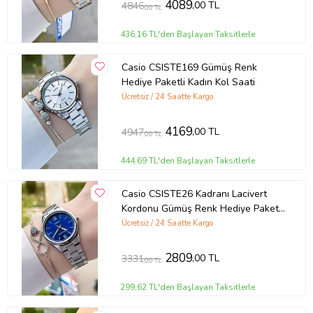
4089
,00 TL
4846
,00 TL
436,16 TL'den Başlayan Taksitlerle
Casio CSISTE169 Gümüş Renk
Hediye Paketli Kadın Kol Saati
Ücretsiz / 24 Saatte Kargo
4169
,00 TL
4947
,00 TL
444,69 TL'den Başlayan Taksitlerle
Casio CSISTE26 Kadranı Lacivert
Kordonu Gümüş Renk Hediye Paketli
Kadın Kol Saati ve Bileklik
Ücretsiz / 24 Saatte Kargo
2809
,00 TL
3331
,00 TL
299,62 TL'den Başlayan Taksitlerle