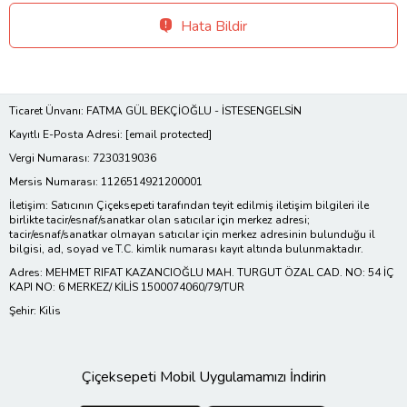
Hata Bildir
Ticaret Ünvanı: FATMA GÜL BEKÇİOĞLU - İSTESENGELSİN
Kayıtlı E-Posta Adresi:
[email protected]
Vergi Numarası: 7230319036
Mersis Numarası: 1126514921200001
İletişim: Satıcının Çiçeksepeti tarafından teyit edilmiş iletişim bilgileri ile
birlikte tacir/esnaf/sanatkar olan satıcılar için merkez adresi;
tacir/esnaf/sanatkar olmayan satıcılar için merkez adresinin bulunduğu il
bilgisi, ad, soyad ve T.C. kimlik numarası kayıt altında bulunmaktadır.
Adres: MEHMET RIFAT KAZANCIOĞLU MAH. TURGUT ÖZAL CAD. NO: 54 İÇ
KAPI NO: 6 MERKEZ/ KİLİS 1500074060/79/TUR
Şehir: Kilis
Çiçeksepeti Mobil Uygulamamızı İndirin