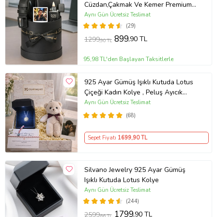
Cüzdan,Çakmak Ve Kemer Premium
Erkek Aksesuar Seti
Aynı Gün Ücretsiz Teslimat
(29)
899
,90 TL
1299
,90 TL
95,98 TL'den Başlayan Taksitlerle
925 Ayar Gümüş Işıklı Kutuda Lotus
Çiçeği Kadın Kolye , Peluş Ayıcık
Anahtarlık Marteniçka Bileklik,
Aynı Gün Ücretsiz Teslimat
Polaroid Fotoğraf Hediye
(68)
Sepet Fiyatı
1699
,90 TL
Silvano Jewelry 925 Ayar Gümüş
Işıklı Kutuda Lotus Kolye
Aynı Gün Ücretsiz Teslimat
(244)
1799
,90 TL
2599
,86 TL