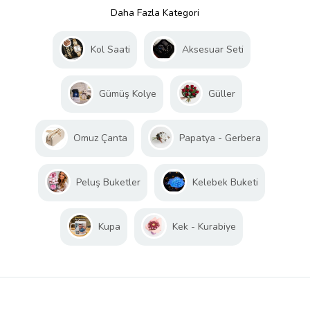
Daha Fazla Kategori
Kol Saati
Aksesuar Seti
Gümüş Kolye
Güller
Omuz Çanta
Papatya - Gerbera
Peluş Buketler
Kelebek Buketi
Kupa
Kek - Kurabiye