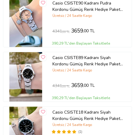
Casio CSISTE90 Kadranı Pudra
Kordonu Gümüş Renk Hediye Paketli
Kadın Kol Saati ve Bileklik
Ücretsiz / 24 Saatte Kargo
3659
,00 TL
4341
,00 TL
390,29 TL'den Başlayan Taksitlerle
Casio CSISTE89 Kadranı Siyah
Kordonu Gümüş Renk Hediye Paketli
Kadın Kol Saati
Ücretsiz / 24 Saatte Kargo
3659
,00 TL
4341
,00 TL
390,29 TL'den Başlayan Taksitlerle
Casio CSISTE18 Kadranı Siyah
Kordonu Gümüş Renk Hediye Paketli
Kadın Kol Saati ve Bileklik
Ücretsiz / 24 Saatte Kargo
(1)