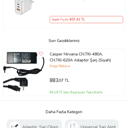
– iPhone, Samsung, Laptop Uyumlu,
3 Portlu 65W PD + QC Hızlı Şarj
Adaptörü – Type-C ve USB Çıkışlı,
Sepet Fiyatı
607
,41 TL
Evrensel 65W Duvar Tipi Şarj
Adaptörü – Type-C PD
Son Gezdikleriniz
Casper Nirvana CN.TKI-480A,
CN.TKI-620A Adaptör Şarj (Siyah)
Kargo Bedava
883
,07 TL
94,19 TL'den Başlayan Taksitlerle
Daha Fazla Kategori
Adaptör, Şarj Cihazı
Universal Şarj Aleti