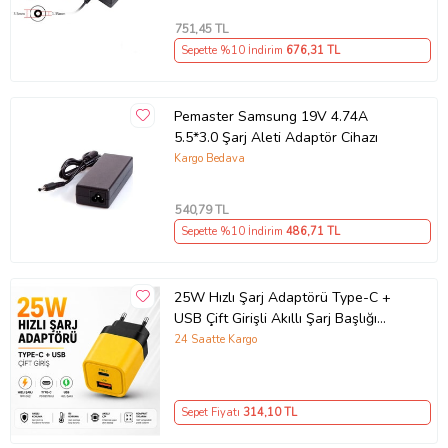
751
,45 TL
Sepette %10 İndirim
676
,31 TL
Pemaster Samsung 19V 4.74A
5.5*3.0 Şarj Aleti Adaptör Cihazı
Kargo Bedava
540
,79 TL
Sepette %10 İndirim
486
,71 TL
25W Hızlı Şarj Adaptörü Type-C +
USB Çift Girişli Akıllı Şarj Başlığı
Kompakt Tasarım
24 Saatte Kargo
Sepet Fiyatı
314
,10 TL