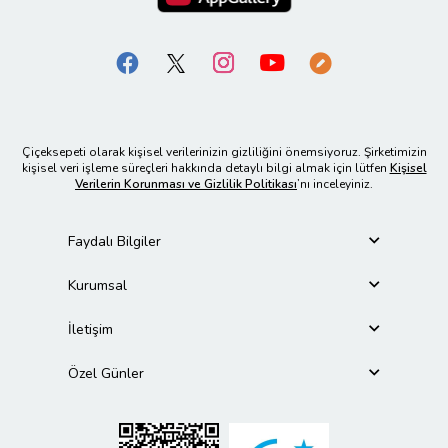
Çiçeksepeti olarak kişisel verilerinizin gizliliğini önemsiyoruz. Şirketimizin
kişisel veri işleme süreçleri hakkında detaylı bilgi almak için lütfen
Kişisel
Verilerin Korunması ve Gizlilik Politikası
’nı inceleyiniz.
Faydalı Bilgiler
Kurumsal
İletişim
Özel Günler