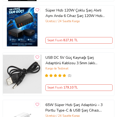
Süper Hızlı 120W Çoklu Şarj Aleti
Aynı Anda 6 Cihaz Şarj 120W Hızlı
Şarj İstasyonu Çoklu USB & Type-C
Ücretsiz / 24 Saatte Kargo
Girişli Akıllı Şarj Cihazı
Sepet Fiyatı
827
,91 TL
USB DC 5V Güç Kaynağı Şarj
Adaptörü Kablosu 3.5mm Jaklı
MOSUNX Siyah
Kargo ile Teslimat
(1)
Sepet Fiyatı
179
,10 TL
65W Süper Hızlı Şarj Adaptörü – 3
Portlu Type-C & USB Şarj Cihazı,
GaN Teknolojili 65W Hızlı Şarj Cihazı
Ücretsiz / 24 Saatte Kargo