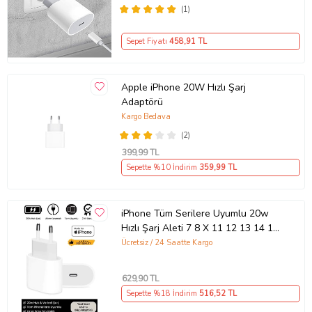
(1)
Sepet Fiyatı
458
,91 TL
Apple iPhone 20W Hızlı Şarj
Adaptörü
Kargo Bedava
(2)
399
,99 TL
Sepette %10 İndirim
359
,99 TL
iPhone Tüm Serilere Uyumlu 20w
Hızlı Şarj Aleti 7 8 X 11 12 13 14 15
16 İçin Type-C Girişli Adaptör
Ücretsiz / 24 Saatte Kargo
629
,90 TL
Sepette %18 İndirim
516
,52 TL