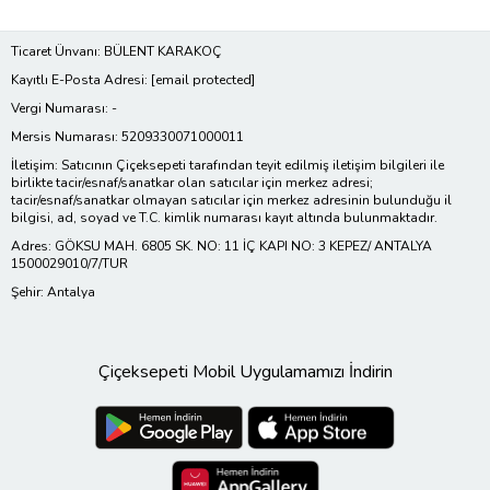
Ticaret Ünvanı: BÜLENT KARAKOÇ
Kayıtlı E-Posta Adresi:
[email protected]
Vergi Numarası: -
Mersis Numarası: 5209330071000011
İletişim: Satıcının Çiçeksepeti tarafından teyit edilmiş iletişim bilgileri ile
birlikte tacir/esnaf/sanatkar olan satıcılar için merkez adresi;
tacir/esnaf/sanatkar olmayan satıcılar için merkez adresinin bulunduğu il
bilgisi, ad, soyad ve T.C. kimlik numarası kayıt altında bulunmaktadır.
Adres: GÖKSU MAH. 6805 SK. NO: 11 İÇ KAPI NO: 3 KEPEZ/ ANTALYA
1500029010/7/TUR
Şehir: Antalya
Çiçeksepeti Mobil Uygulamamızı İndirin