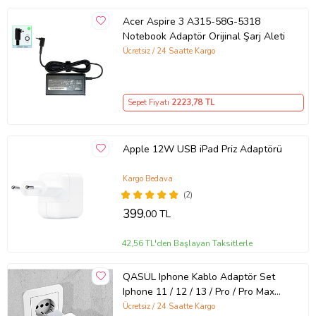
Acer Aspire 3 A315-58G-5318
Notebook Adaptör Orijinal Şarj Aleti
Ücretsiz / 24 Saatte Kargo
Sepet Fiyatı
2223
,78 TL
Apple 12W USB iPad Priz Adaptörü
Kargo Bedava
(2)
399
,00 TL
42,56 TL'den Başlayan Taksitlerle
QASUL Iphone Kablo Adaptör Set
Iphone 11 / 12 / 13 / Pro / Pro Max
Uyumlu Şarj Aleti Seti
Ücretsiz / 24 Saatte Kargo