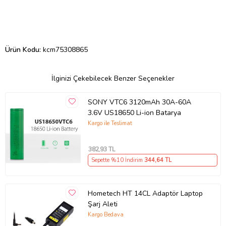
Ürün Kodu:
kcm75308865
İlginizi Çekebilecek Benzer Seçenekler
SONY VTC6 3120mAh 30A-60A
3.6V US18650 Li-ion Batarya
Kargo ile Teslimat
382
,93 TL
Sepette %10 İndirim
344
,64 TL
Hometech HT 14CL Adaptör Laptop
Şarj Aleti
Kargo Bedava