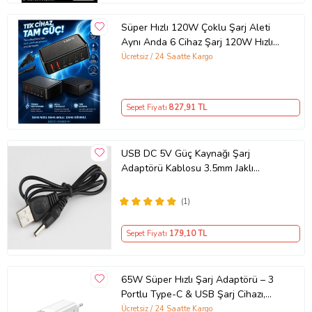
Süper Hızlı 120W Çoklu Şarj Aleti
Aynı Anda 6 Cihaz Şarj 120W Hızlı
Şarj İstasyonu Çoklu USB & Type-C
Ücretsiz / 24 Saatte Kargo
Girişli Akıllı Şarj Cihazı
Sepet Fiyatı
827
,91 TL
USB DC 5V Güç Kaynağı Şarj
Adaptörü Kablosu 3.5mm Jaklı
MOSUNX Siyah
(1)
Sepet Fiyatı
179
,10 TL
65W Süper Hızlı Şarj Adaptörü – 3
Portlu Type-C & USB Şarj Cihazı,
GaN Teknolojili 65W Hızlı Şarj Cihazı
Ücretsiz / 24 Saatte Kargo