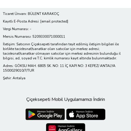
Ticaret Ünvanı: BÜLENT KARAKOÇ
Kayıtlı E-Posta Adresi:
[email protected]
Vergi Numarası: -
Mersis Numarası: 5209330071000011
İletişim: Satıcının Çiçeksepeti tarafından teyit edilmiş iletişim bilgileri ile
birlikte tacir/esnaf/sanatkar olan satıcılar için merkez adresi;
tacir/esnaf/sanatkar olmayan satıcılar için merkez adresinin bulunduğu il
bilgisi, ad, soyad ve T.C. kimlik numarası kayıt altında bulunmaktadır.
Adres: GÖKSU MAH. 6805 SK. NO: 11 İÇ KAPI NO: 3 KEPEZ/ ANTALYA
1500029010/7/TUR
Şehir: Antalya
Çiçeksepeti Mobil Uygulamamızı İndirin