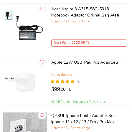
Acer Aspire 3 A315-58G-5318
Notebook Adaptör Orijinal Şarj Aleti
Ücretsiz / 24 Saatte Kargo
Sepet Fiyatı
2122
,59 TL
Apple 12W USB iPad Priz Adaptörü
Kargo Bedava
(2)
399
,00 TL
42,56 TL'den Başlayan Taksitlerle
QASUL Iphone Kablo Adaptör Set
Iphone 11 / 12 / 13 / Pro / Pro Max
Uyumlu Şarj Aleti Seti
Ücretsiz / 24 Saatte Kargo