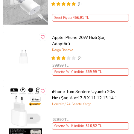
(1)
Sepet Fiyatı
458
,91 TL
Apple iPhone 20W Hızlı Şarj
Adaptörü
Kargo Bedava
(2)
399
,99 TL
Sepette %10 İndirim
359
,99 TL
iPhone Tüm Serilere Uyumlu 20w
Hızlı Şarj Aleti 7 8 X 11 12 13 14 15
16 İçin Type-C Girişli Adaptör
Ücretsiz / 24 Saatte Kargo
629
,90 TL
Sepette %18 İndirim
516
,52 TL