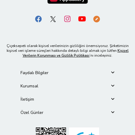
Çiçeksepeti olarak kişisel verilerinizin gizliliğini önemsiyoruz. Şirketimizin
kişisel veri işleme süreçleri hakkında detaylı bilgi almak için lütfen
Kişisel
Verilerin Korunması ve Gizlilik Politikası
’nı inceleyiniz.
Faydalı Bilgiler
Kurumsal
İletişim
Özel Günler