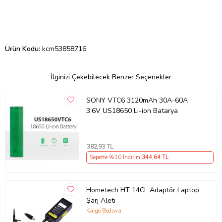
Ürün Kodu:
kcm53858716
İlginizi Çekebilecek Benzer Seçenekler
SONY VTC6 3120mAh 30A-60A
3.6V US18650 Li-ion Batarya
382
,93 TL
Sepette %10 İndirim
344
,64 TL
Hometech HT 14CL Adaptör Laptop
Şarj Aleti
Kargo Bedava