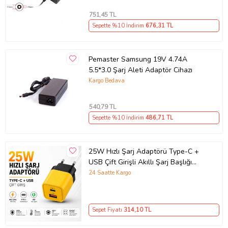
751
,45 TL
Sepette %10 İndirim
676
,31 TL
Pemaster Samsung 19V 4.74A
5.5*3.0 Şarj Aleti Adaptör Cihazı
Kargo Bedava
540
,79 TL
Sepette %10 İndirim
486
,71 TL
25W Hızlı Şarj Adaptörü Type-C +
USB Çift Girişli Akıllı Şarj Başlığı
Kompakt Tasarım
24 Saatte Kargo
Sepet Fiyatı
314
,10 TL