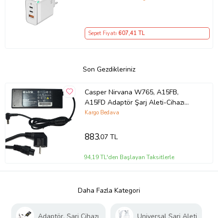
– iPhone, Samsung, Laptop Uyumlu,
3 Portlu 65W PD + QC Hızlı Şarj
Adaptörü – Type-C ve USB Çıkışlı,
Sepet Fiyatı
607
,41 TL
Evrensel 65W Duvar Tipi Şarj
Adaptörü – Type-C PD
Son Gezdikleriniz
Casper Nirvana W765, A15FB,
A15FD Adaptör Şarj Aleti-Cihazı
(Siyah)
Kargo Bedava
883
,07 TL
94,19 TL'den Başlayan Taksitlerle
Daha Fazla Kategori
Adaptör, Şarj Cihazı
Universal Şarj Aleti