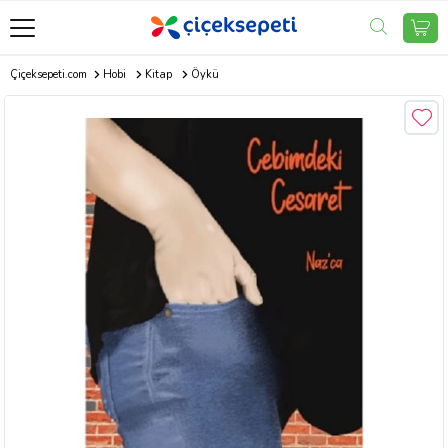
Çiçeksepeti.com
Hobi
Kitap
Öykü