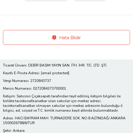
Hata Bildir
Ticaret Ünvanı: DEBİR BASIM YAYIN SAN. İTH. İHR. TİC. LTD. ŞTİ.
Kayıtlı E-Posta Adresi:
[email protected]
Vergi Numarası: 2720843737
Mersis Numarası: 0272084373700001
İletişim: Satıcının Çiçeksepeti tarafından teyit edilmiş iletişim bilgileri ile
birlikte tacir/esnaf/sanatkar olan satıcılar için merkez adresi;
tacir/esnaf/sanatkar olmayan satıcılar için merkez adresinin bulunduğu il
bilgisi, ad, soyad ve T.C. kimlik numarası kayıt altında bulunmaktadır.
Adres: HACI BAYRAM MAH. TURNADERE SOK. NO:8 ALTINDAĞ/ ANKARA
1500026788/6/TUR
Şehir: Ankara