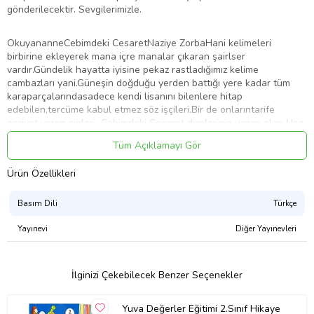
gönderilecektir. Sevgilerimizle.
OkuyananneCebimdeki CesaretNaziye ZorbaHani kelimeleri
birbirine ekleyerek mana içre manalar çıkaran şairlser
vardır.Gündelik hayatta iyisine pekaz rastladığımız kelime
cambazları yani.Güneşin doğduğu yerden battığı yere kadar tüm
karaparçalarındasadece kendi lisanını bilenlere hitap
edebilen,tercüme kabul etmez söz işçileri.Bir de onlarıntarife
acziyet veren şiirleri...Cebimdeki Cesaret dizelerinin yazarı olan Naz
dayolunu şaşırmış bu kadimkervan yolcularından biri.Asırlardır silah
Tüm Açıklamayı Gör
tutmaya alışmış bir türün parmaklarını hesaba
vurarakheceölçüsüyle şiirler yazıyor.Lafı dolandırmaya gerek
Ürün Özellikleri
yok.Şiirle sihir arasında mistik bir bağ kuran bu
kitabınsayfalarındaasırlık kelimeler durdurulamaz bir dere misali
çağlyor.Şimdi paçaları sıvama zamanı..
Basım Dili
Türkçe
Baskı Sayısı
1. Baskı
Yayınevi
Diğer Yayınevleri
Sayfa Sayısı
106
Yayın Dili
Türkçe
Yayınevi
Sapiens Yayınları
İlginizi Çekebilecek Benzer Seçenekler
Yazar
Naziye Zorba
Ürün Kodu:
kcm18267040
Yuva Değerler Eğitimi 2.Sınıf Hikaye