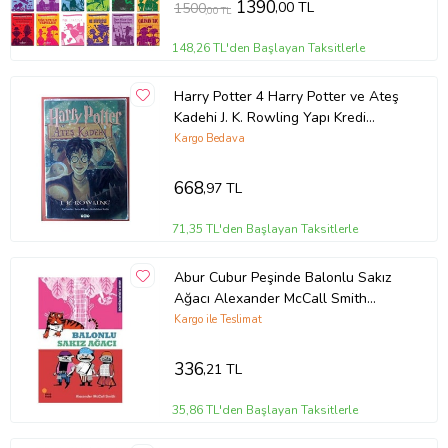
1390
,00 TL
1500
,00 TL
148,26 TL'den Başlayan Taksitlerle
Harry Potter 4 Harry Potter ve Ateş
Kadehi J. K. Rowling Yapı Kredi
Yayınları
Kargo Bedava
668
,97 TL
71,35 TL'den Başlayan Taksitlerle
Abur Cubur Peşinde Balonlu Sakız
Ağacı Alexander McCall Smith
Günışığı Kitaplığı
Kargo ile Teslimat
336
,21 TL
35,86 TL'den Başlayan Taksitlerle