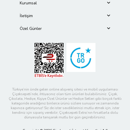
Kurumsal
İletişim
Özel Günler
Türkiye’nin önde gelen online alışveriş sitesi ve mobil uygulaması
Çiçeksepeti’nde, ihtiyacınız olan tüm ürünleri bulabilirsiniz. Çiçek,
Çikolata, Hediye, Kişiye Özel Ürünler ve Hediye Setleri gibi birçok farklı
kategoride aradığınız binlerce ürünü sizlere sunuyor ve zamanında
kapınıza getiriyoruz! Siz de ister sevdiklerinizi mutlu etmek için, ister
kendiniz için sipariş verebilir; Çiçeksepeti Extra’nın fırsatlarla dolu
dünyasıyla tanışarak mutlu bir gün geçirebilirsiniz.