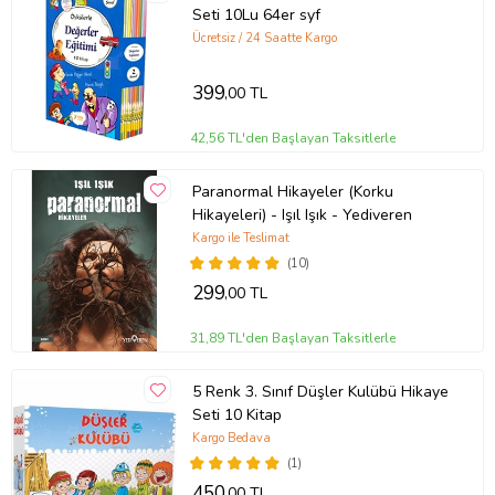
Seti 10Lu 64er syf
Ücretsiz / 24 Saatte Kargo
399
,00 TL
42,56 TL'den Başlayan Taksitlerle
Paranormal Hikayeler (Korku
Hikayeleri) - Işıl Işık - Yediveren
Kargo ile Teslimat
(10)
299
,00 TL
31,89 TL'den Başlayan Taksitlerle
5 Renk 3. Sınıf Düşler Kulübü Hikaye
Seti 10 Kitap
Kargo Bedava
(1)
450
,00 TL