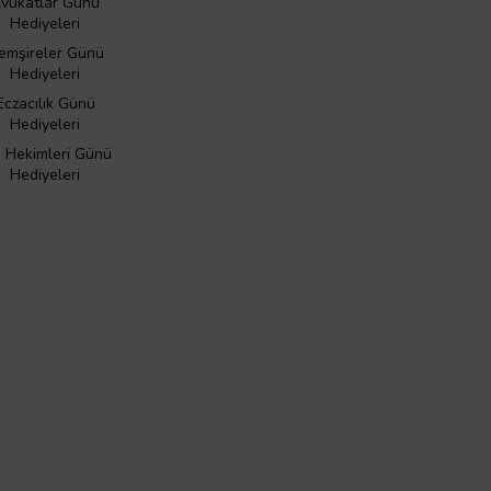
vukatlar Günü
Hediyeleri
emşireler Günü
Hediyeleri
Eczacılık Günü
Hediyeleri
ş Hekimleri Günü
Hediyeleri