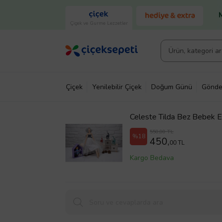
Çiçek ve Gurme Lezzetler
Çiçek
Yenilebilir Çiçek
Doğum Günü
Gönde
Celeste Tilda Bez Bebek E
550,00 TL
%18
450,
00 TL
Kargo Bedava