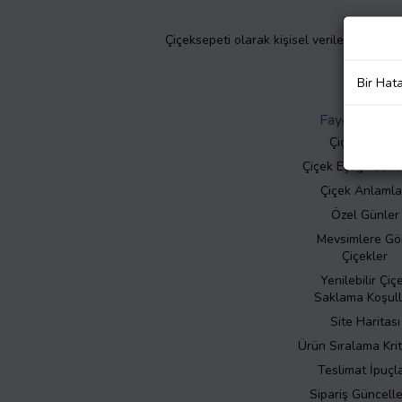
Çiçeksepeti olarak kişisel verilerinizin giz
Bir Hat
Faydalı Bilgil
Çiçek Bakımı
Çiçek Eşliğinde N
Çiçek Anlamla
Özel Günler
Mevsimlere Gö
Çiçekler
Yenilebilir Çiç
Saklama Koşull
Site Haritası
Ürün Sıralama Krit
Teslimat İpuçla
Sipariş Güncell