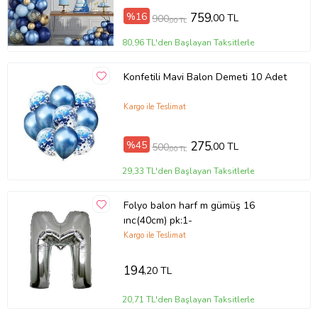
%16
759
,00 TL
900
,00 TL
80,96 TL'den Başlayan Taksitlerle
Konfetili Mavi Balon Demeti 10 Adet
Kargo ile Teslimat
%45
275
,00 TL
500
,00 TL
29,33 TL'den Başlayan Taksitlerle
Folyo balon harf m gümüş 16
ınc(40cm) pk:1-
Kargo ile Teslimat
194
,20 TL
20,71 TL'den Başlayan Taksitlerle