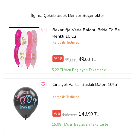
İlginizi Çekebilecek Benzer Seçenekler
Bekarlığa Veda Balonu Bride To Be
Renkli 10 Lu
Kargo ile Teslimat
%18
49
,00 TL
59
,89 TL
5,22 TL'den Başlayan Taksitlerle
Cinsiyet Partisi Baskılı Balon 10'lu
Kargo ile Teslimat
%6
149
,99 TL
159
,00 TL
15,99 TL'den Başlayan Taksitlerle