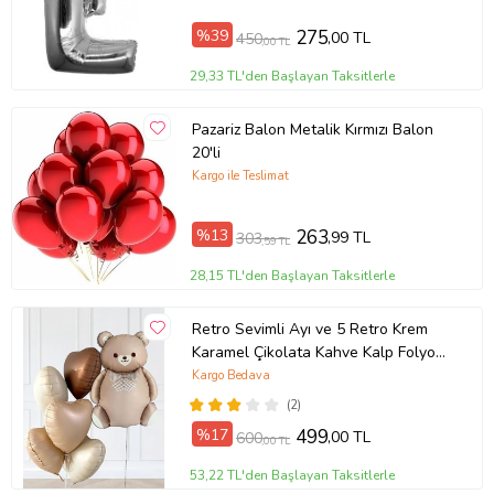
%39
275
,00 TL
450
,00 TL
29,33 TL'den Başlayan Taksitlerle
Pazariz Balon Metalik Kırmızı Balon
20'li
Kargo ile Teslimat
%13
263
,99 TL
303
,59 TL
28,15 TL'den Başlayan Taksitlerle
Retro Sevimli Ayı ve 5 Retro Krem
Karamel Çikolata Kahve Kalp Folyo
Balon Seti
Kargo Bedava
(2)
%17
499
,00 TL
600
,00 TL
53,22 TL'den Başlayan Taksitlerle