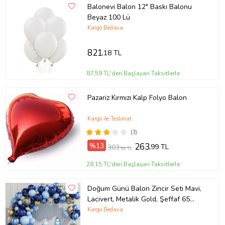
Balonevi Balon 12" Baskı Balonu
Beyaz 100 Lü
Kargo Bedava
821
,18 TL
87,59 TL'den Başlayan Taksitlerle
Pazariz Kırmızı Kalp Folyo Balon
Kargo ile Teslimat
(3)
%13
263
,99 TL
303
,59 TL
28,15 TL'den Başlayan Taksitlerle
Doğum Günü Balon Zincir Seti Mavi,
Lacivert, Metalik Gold, Şeffaf 65
Adet Balon
Kargo Bedava