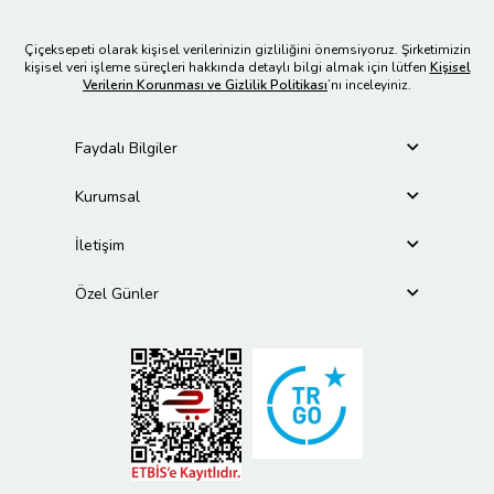
Çiçeksepeti olarak kişisel verilerinizin gizliliğini önemsiyoruz. Şirketimizin
kişisel veri işleme süreçleri hakkında detaylı bilgi almak için lütfen
Kişisel
Verilerin Korunması ve Gizlilik Politikası
’nı inceleyiniz.
Faydalı Bilgiler
Kurumsal
İletişim
Özel Günler