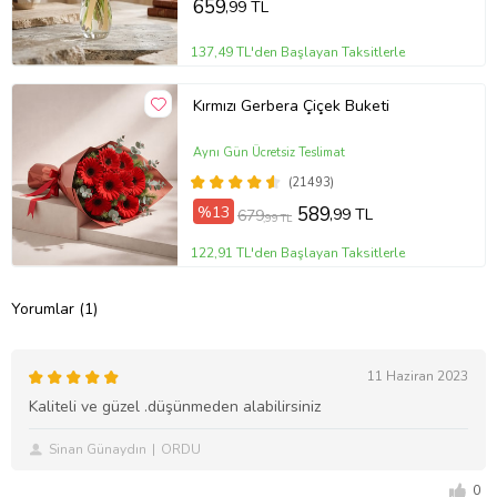
659
,99 TL
137,49 TL'den Başlayan Taksitlerle
Kırmızı Gerbera Çiçek Buketi
Aynı Gün Ücretsiz Teslimat
(21493)
%13
589
,99 TL
679
,99 TL
122,91 TL'den Başlayan Taksitlerle
Yorumlar (1)
11 Haziran 2023
Kaliteli ve güzel .düşünmeden alabilirsiniz
Sinan Günaydın
ORDU
0