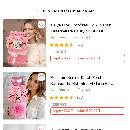
Bu Ürünü Alanlar Bunları da Aldı
Kişiye Özel Fotoğraflı İyi ki Varsın
Tasarımlı Peluş Ayıcık Buketi
(Pembe)
Aynı Gün Ücretsiz Teslimat
(142)
1124
,87 TL
Sepette 365 TL İndirim
759
,90 TL
Premium Silindir Kalpli Pembe
Kutusunda, Balonlu LED Işıklı 6’lı
Pembe Ayıcık Buketi Arkadaşa
Aynı Gün Ücretsiz Teslimat
Sevgiliye Hediye
(355)
1099
,90 TL
Sepette 200 TL İndirim
899
,90 TL