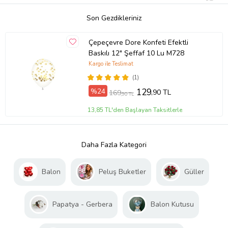
Son Gezdikleriniz
Çepeçevre Dore Konfeti Efektli
Baskılı 12" Şeffaf 10 Lu M728
Kargo ile Teslimat
(1)
%24
129
,90 TL
169
,90 TL
13,85 TL'den Başlayan Taksitlerle
Daha Fazla Kategori
Balon
Peluş Buketler
Güller
Papatya - Gerbera
Balon Kutusu