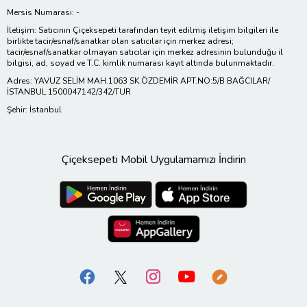
Mersis Numarası: -
İletişim: Satıcının Çiçeksepeti tarafından teyit edilmiş iletişim bilgileri ile
birlikte tacir/esnaf/sanatkar olan satıcılar için merkez adresi;
tacir/esnaf/sanatkar olmayan satıcılar için merkez adresinin bulunduğu il
bilgisi, ad, soyad ve T.C. kimlik numarası kayıt altında bulunmaktadır.
Adres: YAVUZ SELİM MAH.1063 SK.ÖZDEMİR APT.NO:5/B BAĞCILAR/
İSTANBUL 1500047142/342/TUR
Şehir: İstanbul
Çiçeksepeti Mobil Uygulamamızı İndirin