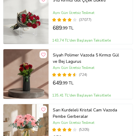
9'lu Kırmızı Gül Çiçek Buketi
Aynı Gün Ücretsiz Teslimat
(37077)
689
,99 TL
143,74 TL'den Başlayan Taksitlerle
Siyah Polimer Vazoda 5 Kırmızı Gül
ve Bej Lagurus
Aynı Gün Ücretsiz Teslimat
(724)
649
,99 TL
135,41 TL'den Başlayan Taksitlerle
Sarı Kurdeleli Kristal Cam Vazoda
Pembe Gerberalar
Aynı Gün Ücretsiz Teslimat
(5205)