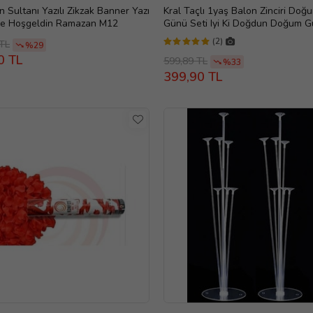
n Sultanı Yazılı Zikzak Banner Yazı
Kral Taçlı 1yaş Balon Zinciri Doğ
re Hoşgeldin Ramazan M12
Günü Seti Iyi Ki Doğdun Doğum 
Seti -2-en Yeni Haliyle
(2)
 TL
%29
0 TL
599,89 TL
%33
399,90 TL