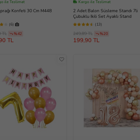
o ile Teslimat
Kargo ile Teslimat
aprağı Konfeti 30 Cm M448
2 Adet Balon Süsleme Standı 7li
Çubuklu Ikili Set Ayaklı Stand
(6)
(13)
0 TL
249,89 TL
%42
%20
90 TL
199,90 TL