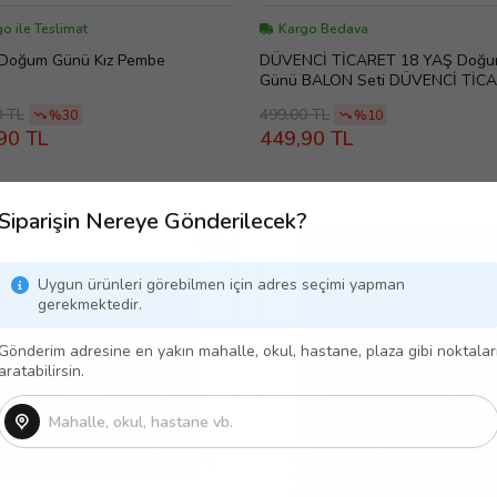
o ile Teslimat
Kargo Bedava
 Doğum Günü Kız Pembe
DÜVENCİ TİCARET 18 YAŞ Doğ
Günü BALON Seti DÜVENCİ TİC
0 TL
499,00 TL
%30
%10
90 TL
449,90 TL
Siparişin Nereye Gönderilecek?
Uygun ürünleri görebilmen için adres seçimi yapman
gerekmektedir.
Gönderim adresine en yakın mahalle, okul, hastane, plaza gibi noktalar
aratabilirsin.