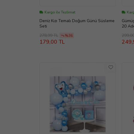
Kargo ile Teslimat
Karg
Deniz Kızı Temalı Doğum Günü Süsleme
Gümüş 
Seti
20 Ade
278,99 TL
299,0
%36
179,00 TL
249,