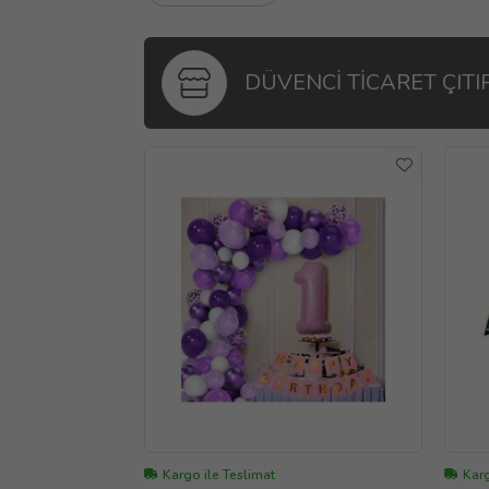
DÜVENCİ TİCARET ÇITI
Kargo ile Teslimat
Karg