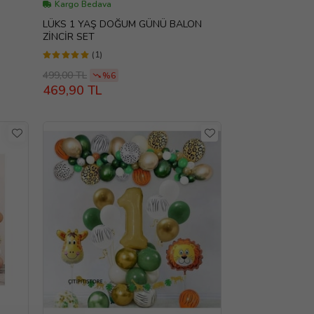
Kargo Bedava
LÜKS 1 YAŞ DOĞUM GÜNÜ BALON
ZİNCİR SET
(1)
499,00 TL
%6
469,90 TL