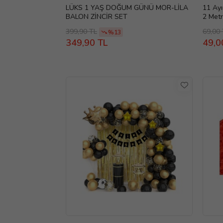
LÜKS 1 YAŞ DOĞUM GÜNÜ MOR-LİLA
11 Ayı
BALON ZİNCİR SET
2 Met
399,90 TL
69,00
%13
349,90 TL
49,0