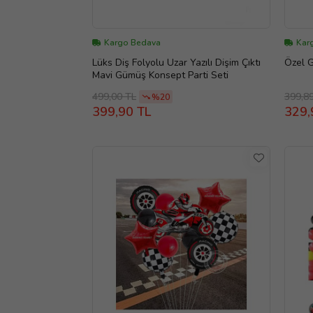
Kargo Bedava
Karg
Lüks Diş Folyolu Uzar Yazılı Dişim Çıktı
Özel G
Mavi Gümüş Konsept Parti Seti
499,00 TL
399,8
%20
399,90 TL
329,