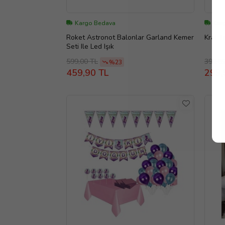
Kargo Bedava
Karg
Roket Astronot Balonlar Garland Kemer
Kral T
Seti Ile Led Işık
599,00 TL
399,8
%23
459,90 TL
299,