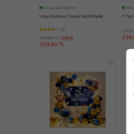
Kargo ile Teslimat
Karg
Uzay Kovboyu Temalı Set 8 Kişilik
7 Yaş
(1)
199,0
139,
399,89 TL
%18
329,90 TL