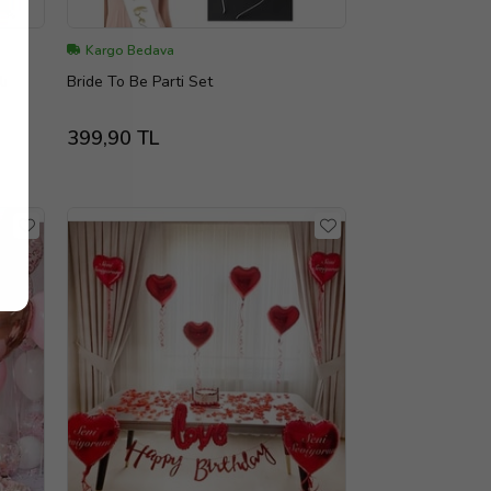
Kargo Bedava
lı
Bride To Be Parti Set
399,90 TL