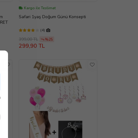
Kargo ile Teslimat
um
Safari 1yaş Doğum Günü Konsepti
ARET
(4)
399,00 TL
%25
299,90 TL
ı