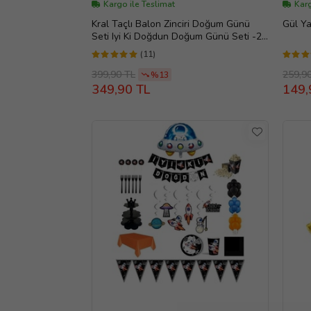
Kargo ile Teslimat
Karg
Kral Taçlı Balon Zinciri Doğum Günü
Gül Y
Seti Iyi Ki Doğdun Doğum Günü Seti -2-
en Yeni Haliyle
(11)
399,90 TL
259,9
%13
349,90 TL
149,