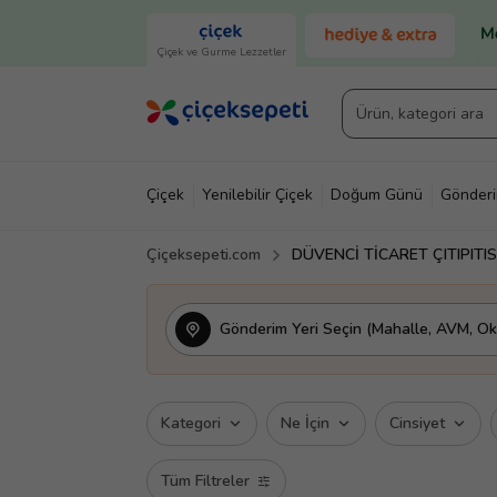
Çiçek ve Gurme Lezzetler
Çiçek
Yenilebilir Çiçek
Doğum Günü
Gönder
Çiçeksepeti.com
DÜVENCİ TİCARET ÇITIPITI
Gönderim Yeri Seçin (Mahalle, AVM, Oku
Kategori
Ne İçin
Cinsiyet
Tüm Filtreler