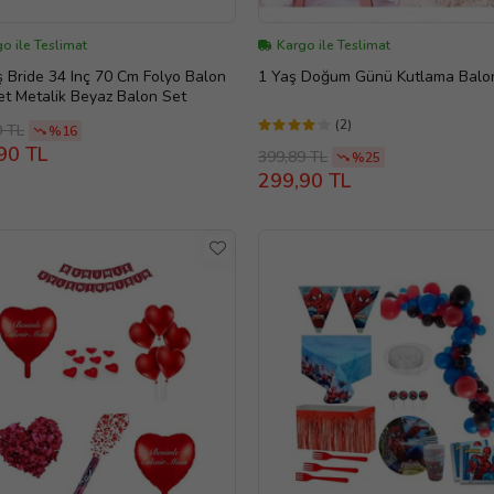
o ile Teslimat
Kargo ile Teslimat
Bride 34 Inç 70 Cm Folyo Balon
1 Yaş Doğum Günü Kutlama Balon
t Metalik Beyaz Balon Set
(2)
0 TL
%16
90 TL
399,89 TL
%25
299,90 TL