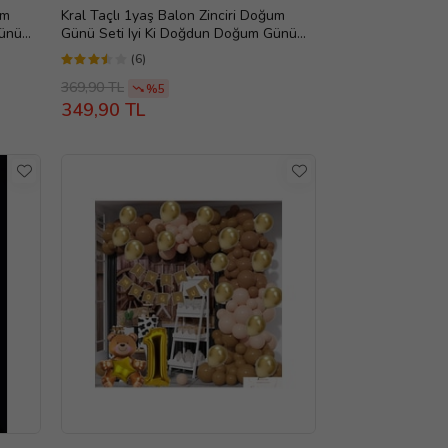
um
Kral Taçlı 1yaş Balon Zinciri Doğum
Günü
Günü Seti Iyi Ki Doğdun Doğum Günü
Seti -2-en Yeni Haliyle
(6)
369,90 TL
%5
349,90 TL