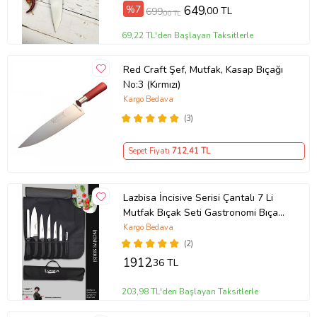
%7
649
,00 TL
699
,00 TL
69,22 TL'den Başlayan Taksitlerle
Red Craft Şef, Mutfak, Kasap Bıçağı
No:3 (Kırmızı)
Kargo Bedava
(3)
Sepet Fiyatı
712
,41 TL
Lazbisa İncisive Serisi Çantalı 7 Li
Mutfak Bıçak Seti Gastronomi Bıçak
Seti 7 Li ( Mft-690)
Kargo Bedava
(2)
1912
,36 TL
203,98 TL'den Başlayan Taksitlerle