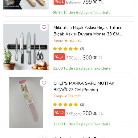
%11
799
,90 TL
899
Kurutma:
Bıçağı tamamen kuru olduğundan emin olun. Ahşap
,00 TL
sapın suyla uzun süre temas etmesini engellemek, sapın
85,32 TL'den Başlayan Taksitlerle
ömrünü uzatır.
Keskinlik:
Bıçağın keskinliğini korumak için düzenli olarak
bileme yapın. Uygun bıçak bileme ekipmanları kullanarak
Mıknatıslı Bıçak Askısı Bıçak Tutucu
bıçağın performansını sürdürebilirsiniz.
Bıçak Askısı Duvara Monte 33 CM
Ücretsiz Kargo
Kargo ile Teslimat
Çetintaş Paslanmaz Bursa Sebze Bıçağı 12 cm, Ahşap Gül Sap
,
mutfakta hassas kesim ve doğrama işlemleri için ideal bir seçimdir.
(2)
Paslanmaz çelik bıçağı ve ergonomik gül ağacı sapıyla, hem estetik
%14
300
,00 TL
350
hem de işlevsel bir mutfak gereci sunar. Şık tasarımı ve yüksek
,00 TL
performansı ile hem profesyonel mutfaklarda hem de evde
32,00 TL'den Başlayan Taksitlerle
kullanıma uygundur.
CHEF'S MARKA SAPLI MUTFAK
BIÇAĞI 27 CM (Pembe)
Ürün Kodu:
kcm79736963
Kargo ile Teslimat
(2)
%12
300
,00 TL
339
,00 TL
32,00 TL'den Başlayan Taksitlerle