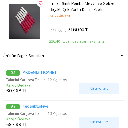
Tırtıklı Simli Pembe Meyve ve Sebze
Bıçaklı Çok Yönlü Kesim Aleti
Kargo Bedava
2160
,00 TL
2376
,00 TL
230,40 TL'den Başlayan Taksitlerle
Ürünün Diğer Satıcıları
AKDENİZ TİCARET
9,3
Tahmini Kargoya Teslim: 12 Ağustos
Kargo Bedava
Ürüne Git
607,68 TL
Tedarikturkiye
9,3
Tahmini Kargoya Teslim: 13 Ağustos
Kargo Bedava
Ürüne Git
697,99 TL