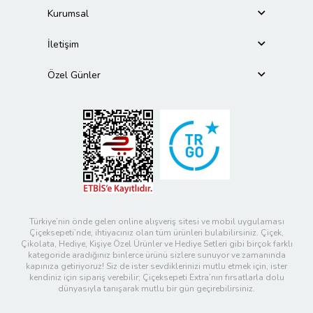
Kurumsal
İletişim
Özel Günler
Türkiye’nin önde gelen online alışveriş sitesi ve mobil uygulaması
Çiçeksepeti’nde, ihtiyacınız olan tüm ürünleri bulabilirsiniz. Çiçek,
Çikolata, Hediye, Kişiye Özel Ürünler ve Hediye Setleri gibi birçok farklı
kategoride aradığınız binlerce ürünü sizlere sunuyor ve zamanında
kapınıza getiriyoruz! Siz de ister sevdiklerinizi mutlu etmek için, ister
kendiniz için sipariş verebilir; Çiçeksepeti Extra’nın fırsatlarla dolu
dünyasıyla tanışarak mutlu bir gün geçirebilirsiniz.