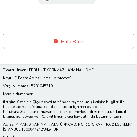
Hata Bildir
Ticaret Ünvanı: ERBULUT KORKMAZ - AYMİNA HOME
Kayıtlı E-Posta Adresi:
[email protected]
Vergi Numarası: 5781045319
Mersis Numarası: -
İletişim: Satıcının Çiçeksepeti tarafından teyit edilmiş iletişim bilgileri ile
birlikte tacir/esnaf/sanatkar olan satıcılar için merkez adresi;
tacir/esnaf/sanatkar olmayan satıcılar için merkez adresinin bulunduğu il
bilgisi, ad, soyad ve T.C. kimlik numarası kayıt altında bulunmaktadır.
Adres: MİMAR SİNAN MAH. ATATÜRK CAD. NO: 11 İÇ KAPI NO: 2 ESENLER/
İSTANBUL 1500047242/342/TUR