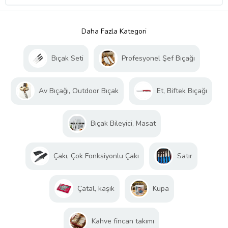
Daha Fazla Kategori
Bıçak Seti
Profesyonel Şef Bıçağı
Av Bıçağı, Outdoor Bıçak
Et, Biftek Bıçağı
Bıçak Bileyici, Masat
Çakı, Çok Fonksiyonlu Çakı
Satır
Çatal, kaşık
Kupa
Kahve fincan takımı