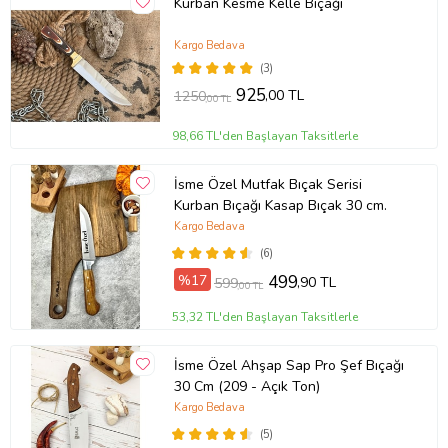
Kurban Kesme Kelle Bıçağı
Kargo Bedava
(3)
925
,00 TL
1250
,00 TL
98,66 TL'den Başlayan Taksitlerle
İsme Özel Mutfak Bıçak Serisi
Kurban Bıçağı Kasap Bıçak 30 cm.
Kargo Bedava
(6)
%17
499
,90 TL
599
,00 TL
53,32 TL'den Başlayan Taksitlerle
İsme Özel Ahşap Sap Pro Şef Bıçağı
30 Cm (209 - Açık Ton)
Kargo Bedava
(5)