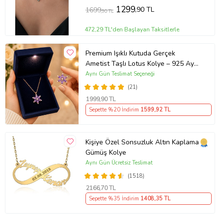
1299
,90 TL
1699
,90 TL
472,29 TL'den Başlayan Taksitlerle
Premium Işıklı Kutuda Gerçek
Ametist Taşlı Lotus Kolye – 925 Ayar
Gümüş Kadın Kolye
Aynı Gün Teslimat Seçeneği
(21)
1999
,90 TL
Sepette %20 İndirim
1599
,92 TL
Kişiye Özel Sonsuzluk Altın Kaplama
Gümüş Kolye
Aynı Gün Ücretsiz Teslimat
(1518)
2166
,70 TL
Sepette %35 İndirim
1408
,35 TL