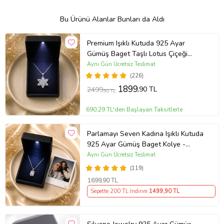
Bu Ürünü Alanlar Bunları da Aldı
Premium Işıklı Kutuda 925 Ayar
Gümüş Baget Taşlı Lotus Çiçeği
Kolye
Aynı Gün Ücretsiz Teslimat
(226)
1899
,90 TL
2499
,90 TL
690,29 TL'den Başlayan Taksitlerle
Parlamayı Seven Kadına Işıklı Kutuda
925 Ayar Gümüş Baget Kolye -
Kişiye Özel Fotoğraf Hediye
Aynı Gün Ücretsiz Teslimat
(119)
1699
,90 TL
Sepette 200 TL İndirim
1499
,90 TL