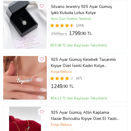
Silvano Jewelry 925 Ayar Gümüş
Işıklı Kutuda Lotus Kolye
Aynı Gün Ücretsiz Teslimat
(244)
1799
,90 TL
2599
,86 TL
653,96 TL'den Başlayan Taksitlerle
925 Ayar Gümüş Kelebek Tasarımlı
Kişiye Özel İsimli Kadın Kolye
Anneye Hediye,Sevgiliye
Kargo Bedava
Hediye,Arkadaşa Hediye,Doğum
(47)
Günü Hediyesi,Eşe Hediye
1249
,90 TL
454,13 TL'den Başlayan Taksitlerle
925 Ayar Gümüş Altın Kaplama
Nazar Boncuklu Kişiye Özel El Yazılı
Kolye (Sarı)
Kargo Bedava