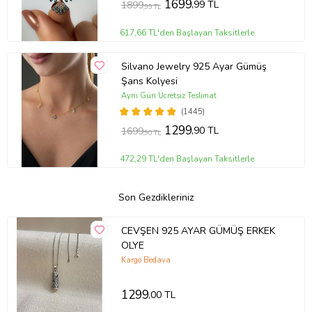
1699
,99 TL
1899
,99 TL
617,66 TL'den Başlayan Taksitlerle
Silvano Jewelry 925 Ayar Gümüş
Şans Kolyesi
Aynı Gün Ücretsiz Teslimat
(1445)
1299
,90 TL
1699
,90 TL
472,29 TL'den Başlayan Taksitlerle
Son Gezdikleriniz
CEVŞEN 925 AYAR GÜMÜŞ ERKEK
OLYE
Kargo Bedava
1299
,00 TL