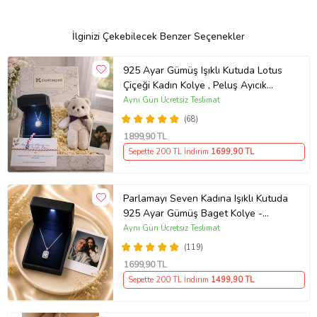
İlginizi Çekebilecek Benzer Seçenekler
925 Ayar Gümüş Işıklı Kutuda Lotus
Çiçeği Kadın Kolye , Peluş Ayıcık
Anahtarlık Marteniçka Bileklik,
Aynı Gün Ücretsiz Teslimat
Polaroid Fotoğraf Hediye
(68)
1899
,90 TL
Sepette 200 TL İndirim
1699
,90 TL
Parlamayı Seven Kadına Işıklı Kutuda
925 Ayar Gümüş Baget Kolye -
Kişiye Özel Fotoğraf Hediye
Aynı Gün Ücretsiz Teslimat
(119)
1699
,90 TL
Sepette 200 TL İndirim
1499
,90 TL