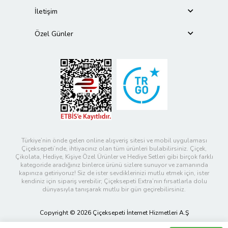
İletişim
Özel Günler
Türkiye’nin önde gelen online alışveriş sitesi ve mobil uygulaması
Çiçeksepeti’nde, ihtiyacınız olan tüm ürünleri bulabilirsiniz. Çiçek,
Çikolata, Hediye, Kişiye Özel Ürünler ve Hediye Setleri gibi birçok farklı
kategoride aradığınız binlerce ürünü sizlere sunuyor ve zamanında
kapınıza getiriyoruz! Siz de ister sevdiklerinizi mutlu etmek için, ister
kendiniz için sipariş verebilir; Çiçeksepeti Extra’nın fırsatlarla dolu
dünyasıyla tanışarak mutlu bir gün geçirebilirsiniz.
Copyright © 2026 Çiçeksepeti İnternet Hizmetleri A.Ş