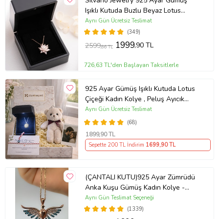
Silvano Jewelry 925 Ayar Gümüş
Işıklı Kutuda Buzlu Beyaz Lotus
Kolye
Aynı Gün Ücretsiz Teslimat
(349)
1999
,90 TL
2599
,86 TL
726,63 TL'den Başlayan Taksitlerle
925 Ayar Gümüş Işıklı Kutuda Lotus
Çiçeği Kadın Kolye , Peluş Ayıcık
Anahtarlık Marteniçka Bileklik,
Aynı Gün Ücretsiz Teslimat
Polaroid Fotoğraf Hediye
(68)
1899
,90 TL
Sepette 200 TL İndirim
1699
,90 TL
(ÇANTALI KUTU)925 Ayar Zümrüdü
Anka Kuşu Gümüş Kadın Kolye -
MAVİ
Aynı Gün Teslimat Seçeneği
(1339)