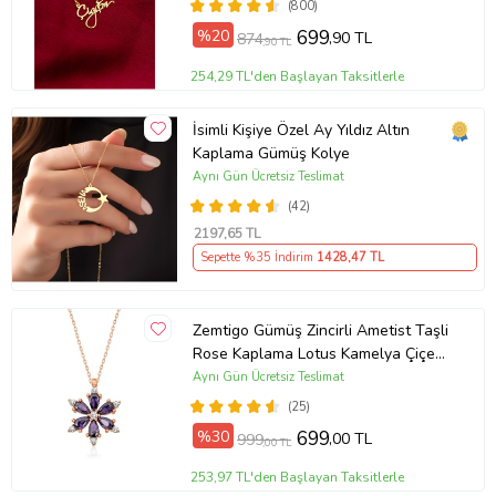
(800)
%20
699
,90 TL
874
,90 TL
254,29 TL'den Başlayan Taksitlerle
İsimli Kişiye Özel Ay Yıldız Altın
Kaplama Gümüş Kolye
Aynı Gün Ücretsiz Teslimat
(42)
2197
,65 TL
Sepette %35 İndirim
1428
,47 TL
Zemtigo Gümüş Zincirli Ametist Taşli
Rose Kaplama Lotus Kamelya Çiçeği
Kolye
Aynı Gün Ücretsiz Teslimat
(25)
%30
699
,00 TL
999
,00 TL
253,97 TL'den Başlayan Taksitlerle