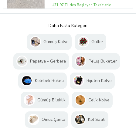
471,97 TL'den Başlayan Taksitlerle
Daha Fazla Kategori
Gümüş Kolye
Güller
Papatya - Gerbera
Peluş Buketler
Kelebek Buketi
Bijuteri Kolye
Gümüş Bileklik
Çelik Kolye
Omuz Çanta
Kol Saati