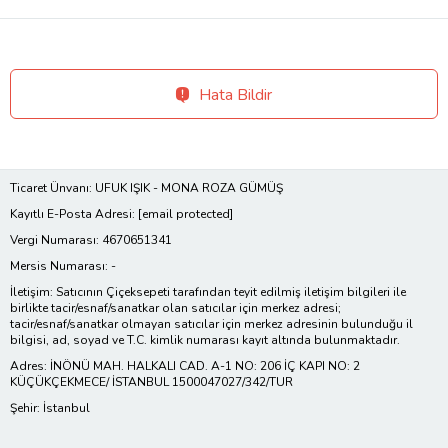
Hata Bildir
Ticaret Ünvanı: UFUK IŞIK - MONA ROZA GÜMÜŞ
Kayıtlı E-Posta Adresi:
[email protected]
Vergi Numarası: 4670651341
Mersis Numarası: -
İletişim: Satıcının Çiçeksepeti tarafından teyit edilmiş iletişim bilgileri ile
birlikte tacir/esnaf/sanatkar olan satıcılar için merkez adresi;
tacir/esnaf/sanatkar olmayan satıcılar için merkez adresinin bulunduğu il
bilgisi, ad, soyad ve T.C. kimlik numarası kayıt altında bulunmaktadır.
Adres: İNÖNÜ MAH. HALKALI CAD. A-1 NO: 206 İÇ KAPI NO: 2
KÜÇÜKÇEKMECE/ İSTANBUL 1500047027/342/TUR
Şehir: İstanbul