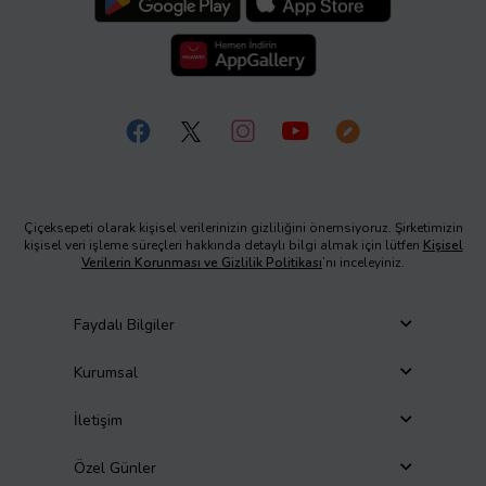
Çiçeksepeti olarak kişisel verilerinizin gizliliğini önemsiyoruz. Şirketimizin
kişisel veri işleme süreçleri hakkında detaylı bilgi almak için lütfen
Kişisel
Verilerin Korunması ve Gizlilik Politikası
’nı inceleyiniz.
Faydalı Bilgiler
Kurumsal
İletişim
Özel Günler