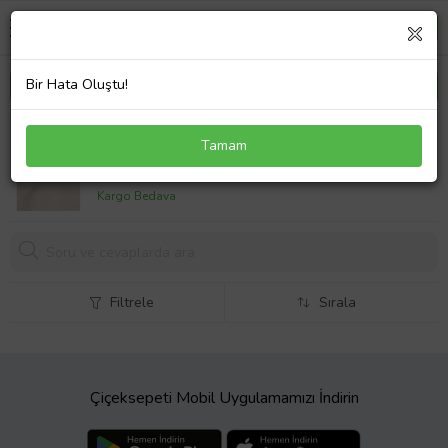
Bir Hata Oluştu!
CEVŞEN KARE MODEL 925 AYAR GÜMÜŞ KOLYE
Tamam
UCU
999,
00 TL
Kargo Bedava
Filtrele
Sırala
Çiçeksepeti Mobil Uygulamamızı İndirin