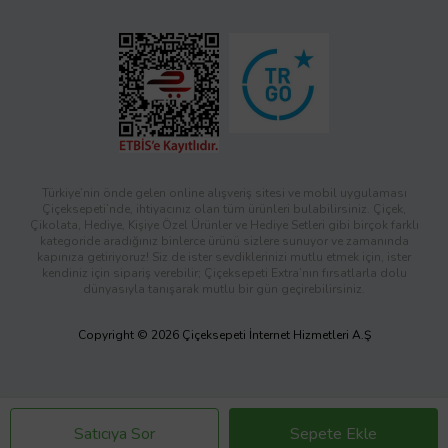
Türkiye’nin önde gelen online alışveriş sitesi ve mobil uygulaması
Çiçeksepeti’nde, ihtiyacınız olan tüm ürünleri bulabilirsiniz. Çiçek,
Çikolata, Hediye, Kişiye Özel Ürünler ve Hediye Setleri gibi birçok farklı
kategoride aradığınız binlerce ürünü sizlere sunuyor ve zamanında
kapınıza getiriyoruz! Siz de ister sevdiklerinizi mutlu etmek için, ister
kendiniz için sipariş verebilir; Çiçeksepeti Extra’nın fırsatlarla dolu
dünyasıyla tanışarak mutlu bir gün geçirebilirsiniz.
Copyright © 2026 Çiçeksepeti İnternet Hizmetleri A.Ş
Satıcıya Sor
Sepete Ekle