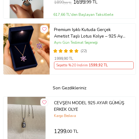
1699
,99 TL
1899
,99 TL
617,66 TL'den Başlayan Taksitlerle
Premium Işıklı Kutuda Gerçek
Ametist Taşlı Lotus Kolye – 925 Ayar
Gümüş Kadın Kolye
Aynı Gün Teslimat Seçeneği
(22)
1999
,90 TL
Sepette %20 İndirim
1599
,92 TL
Son Gezdikleriniz
CEVŞEN MODEL 925 AYAR GÜMÜŞ
ERKEK OLYE
Kargo Bedava
1299
,00 TL