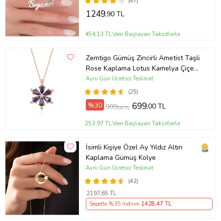
(47)
Günü Hediyesi,Eşe Hediye
1249
,90 TL
454,13 TL'den Başlayan Taksitlerle
Zemtigo Gümüş Zincirli Ametist Taşli
Rose Kaplama Lotus Kamelya Çiçeği
Kolye
Aynı Gün Ücretsiz Teslimat
(25)
%30
699
,00 TL
999
,00 TL
253,97 TL'den Başlayan Taksitlerle
İsimli Kişiye Özel Ay Yıldız Altın
Kaplama Gümüş Kolye
Aynı Gün Ücretsiz Teslimat
(42)
2197
,65 TL
Sepette %35 İndirim
1428
,47 TL