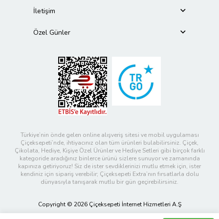
İletişim
Özel Günler
Türkiye’nin önde gelen online alışveriş sitesi ve mobil uygulaması
Çiçeksepeti’nde, ihtiyacınız olan tüm ürünleri bulabilirsiniz. Çiçek,
Çikolata, Hediye, Kişiye Özel Ürünler ve Hediye Setleri gibi birçok farklı
kategoride aradığınız binlerce ürünü sizlere sunuyor ve zamanında
kapınıza getiriyoruz! Siz de ister sevdiklerinizi mutlu etmek için, ister
kendiniz için sipariş verebilir; Çiçeksepeti Extra’nın fırsatlarla dolu
dünyasıyla tanışarak mutlu bir gün geçirebilirsiniz.
Copyright © 2026 Çiçeksepeti İnternet Hizmetleri A.Ş