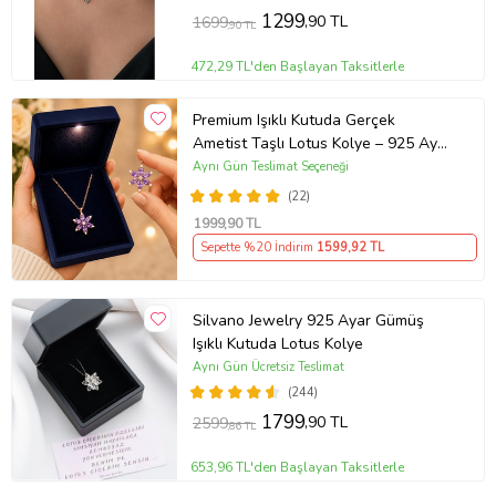
1299
,90 TL
1699
,90 TL
472,29 TL'den Başlayan Taksitlerle
Premium Işıklı Kutuda Gerçek
Ametist Taşlı Lotus Kolye – 925 Ayar
Gümüş Kadın Kolye
Aynı Gün Teslimat Seçeneği
(22)
1999
,90 TL
Sepette %20 İndirim
1599
,92 TL
Silvano Jewelry 925 Ayar Gümüş
Işıklı Kutuda Lotus Kolye
Aynı Gün Ücretsiz Teslimat
(244)
1799
,90 TL
2599
,86 TL
653,96 TL'den Başlayan Taksitlerle