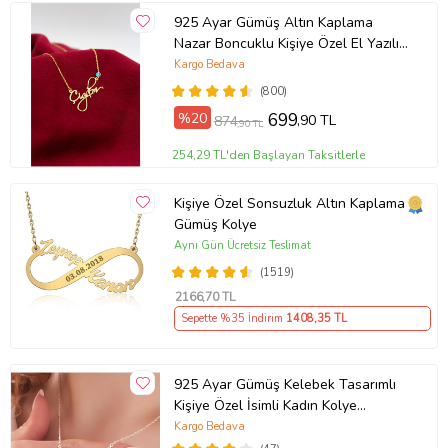
925 Ayar Gümüş Altın Kaplama
Nazar Boncuklu Kişiye Özel El Yazılı
Kolye (Sarı)
Kargo Bedava
(800)
%20
699
,90 TL
874
,90 TL
254,29 TL'den Başlayan Taksitlerle
Kişiye Özel Sonsuzluk Altın Kaplama
Gümüş Kolye
Aynı Gün Ücretsiz Teslimat
(1519)
2166
,70 TL
Sepette %35 İndirim
1408
,35 TL
925 Ayar Gümüş Kelebek Tasarımlı
Kişiye Özel İsimli Kadın Kolye
Anneye Hediye,Sevgiliye
Kargo Bedava
Hediye,Arkadaşa Hediye,Doğum