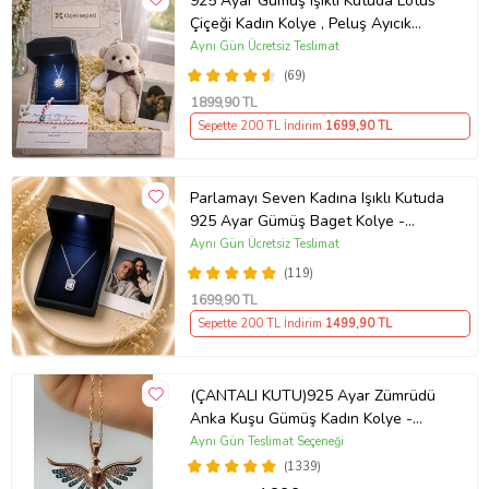
925 Ayar Gümüş Işıklı Kutuda Lotus
Çiçeği Kadın Kolye , Peluş Ayıcık
Anahtarlık Marteniçka Bileklik,
Aynı Gün Ücretsiz Teslimat
Polaroid Fotoğraf Hediye
(69)
1899
,90 TL
Sepette 200 TL İndirim
1699
,90 TL
Parlamayı Seven Kadına Işıklı Kutuda
925 Ayar Gümüş Baget Kolye -
Kişiye Özel Fotoğraf Hediye
Aynı Gün Ücretsiz Teslimat
(119)
1699
,90 TL
Sepette 200 TL İndirim
1499
,90 TL
(ÇANTALI KUTU)925 Ayar Zümrüdü
Anka Kuşu Gümüş Kadın Kolye -
MAVİ
Aynı Gün Teslimat Seçeneği
(1339)