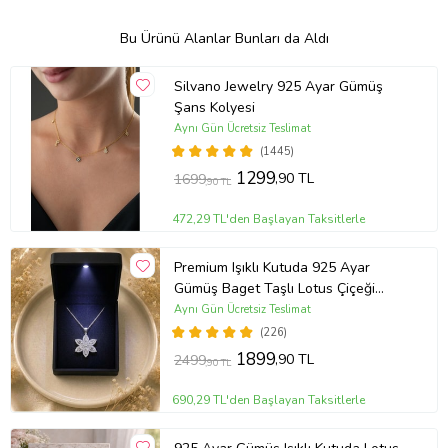
Bu Ürünü Alanlar Bunları da Aldı
Silvano Jewelry 925 Ayar Gümüş
Şans Kolyesi
Aynı Gün Ücretsiz Teslimat
(1445)
1299
,90 TL
1699
,90 TL
472,29 TL'den Başlayan Taksitlerle
Premium Işıklı Kutuda 925 Ayar
Gümüş Baget Taşlı Lotus Çiçeği
Kolye
Aynı Gün Ücretsiz Teslimat
(226)
1899
,90 TL
2499
,90 TL
690,29 TL'den Başlayan Taksitlerle