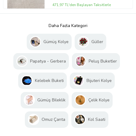
471,97 TL'den Başlayan Taksitlerle
Daha Fazla Kategori
Gümüş Kolye
Güller
Papatya - Gerbera
Peluş Buketler
Kelebek Buketi
Bijuteri Kolye
Gümüş Bileklik
Çelik Kolye
Omuz Çanta
Kol Saati