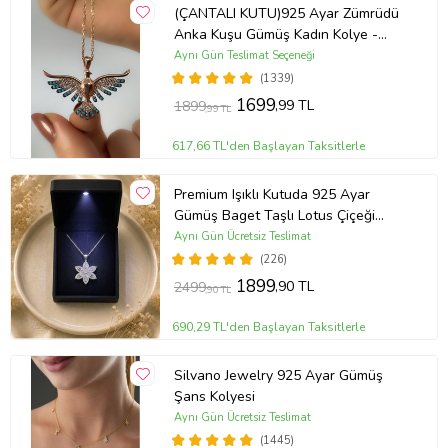
(ÇANTALI KUTU)925 Ayar Zümrüdü
Anka Kuşu Gümüş Kadın Kolye -
MAVİ
Aynı Gün Teslimat Seçeneği
(1339)
1699
,99 TL
1899
,99 TL
617,66 TL'den Başlayan Taksitlerle
Premium Işıklı Kutuda 925 Ayar
Gümüş Baget Taşlı Lotus Çiçeği
Kolye
Aynı Gün Ücretsiz Teslimat
(226)
1899
,90 TL
2499
,90 TL
690,29 TL'den Başlayan Taksitlerle
Silvano Jewelry 925 Ayar Gümüş
Şans Kolyesi
Aynı Gün Ücretsiz Teslimat
(1445)