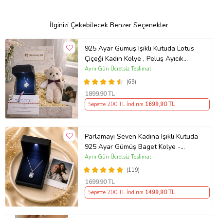
İlginizi Çekebilecek Benzer Seçenekler
925 Ayar Gümüş Işıklı Kutuda Lotus
Çiçeği Kadın Kolye , Peluş Ayıcık
Anahtarlık Marteniçka Bileklik,
Aynı Gün Ücretsiz Teslimat
Polaroid Fotoğraf Hediye
(69)
1899
,90 TL
Sepette 200 TL İndirim
1699
,90 TL
Parlamayı Seven Kadına Işıklı Kutuda
925 Ayar Gümüş Baget Kolye -
Kişiye Özel Fotoğraf Hediye
Aynı Gün Ücretsiz Teslimat
(119)
1699
,90 TL
Sepette 200 TL İndirim
1499
,90 TL