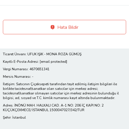
Hata Bildir
Ticaret Ünvanı: UFUK IŞIK - MONA ROZA GÜMÜŞ
Kayıtlı E-Posta Adresi:
[email protected]
Vergi Numarası: 4670651341
Mersis Numarası: -
İletişim: Satıcının Çiçeksepeti tarafından teyit edilmiş iletişim bilgileri ile
birlikte tacir/esnaf/sanatkar olan satıcılar için merkez adresi;
tacir/esnaf/sanatkar olmayan satıcılar için merkez adresinin bulunduğu il
bilgisi, ad, soyad ve T.C. kimlik numarası kayıt altında bulunmaktadır.
Adres: İNÖNÜ MAH. HALKALI CAD. A-1 NO: 206 İÇ KAPI NO: 2
KÜÇÜKÇEKMECE/ İSTANBUL 1500047027/342/TUR
Şehir: İstanbul