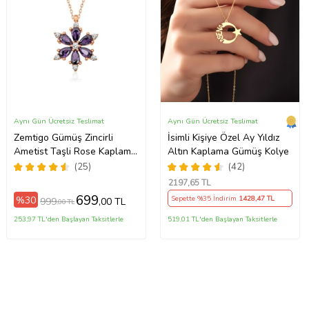
Aynı Gün Ücretsiz Teslimat
Aynı Gün Ücretsiz Teslimat
Zemtigo Gümüş Zincirli
İsimli Kişiye Özel Ay Yıldız
Ametist Taşli Rose Kaplama
Altın Kaplama Gümüş Kolye
Lotus Kamelya Çiçeği Kolye
(25)
(42)
2197
,65 TL
699
%30
Sepette %35 İndirim
1428
,47 TL
999
,00 TL
,00 TL
253,97 TL'den Başlayan Taksitlerle
519,01 TL'den Başlayan Taksitlerle