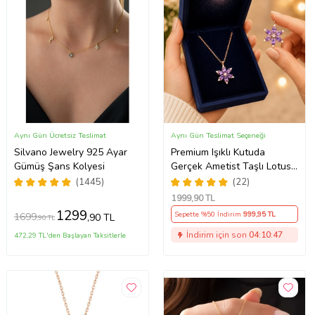
Aynı Gün Ücretsiz Teslimat
Aynı Gün Teslimat Seçeneği
Silvano Jewelry 925 Ayar
Premium Işıklı Kutuda
Gümüş Şans Kolyesi
Gerçek Ametist Taşlı Lotus
Kolye – 925 Ayar Gümüş
(1445)
(22)
Kadın Kolye
1999
,90 TL
1299
Sepette %50 İndirim
999
,95 TL
1699
,90 TL
,90 TL
İndirim için son
04:10:46
472,29 TL'den Başlayan Taksitlerle