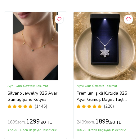
Aynı Gün Ücretsiz Teslimat
Aynı Gün Ücretsiz Teslimat
Silvano Jewelry 925 Ayar
Premium Işıklı Kutuda 925
Gümüş Şans Kolyesi
Ayar Gümüş Baget Taşlı
Lotus Çiçeği Kolye
(1445)
(226)
1299
1899
1699
2499
,90 TL
,90 TL
,90 TL
,90 TL
472,29 TL'den Başlayan Taksitlerle
690,29 TL'den Başlayan Taksitlerle