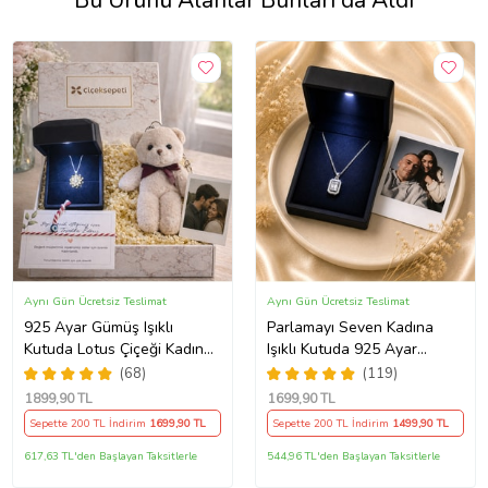
Bu Ürünü Alanlar Bunları da Aldı
Aynı Gün Ücretsiz Teslimat
Aynı Gün Ücretsiz Teslimat
925 Ayar Gümüş Işıklı
Parlamayı Seven Kadına
Kutuda Lotus Çiçeği Kadın
Işıklı Kutuda 925 Ayar
Kolye , Peluş Ayıcık
Gümüş Baget Kolye - Kişiye
(68)
(119)
Anahtarlık Marteniçka
Özel Fotoğraf Hediye
1899
,90 TL
1699
,90 TL
Bileklik, Polaroid Fotoğraf
Sepette 200 TL İndirim
1699
,90 TL
Sepette 200 TL İndirim
1499
,90 TL
Hediye
617,63 TL'den Başlayan Taksitlerle
544,96 TL'den Başlayan Taksitlerle