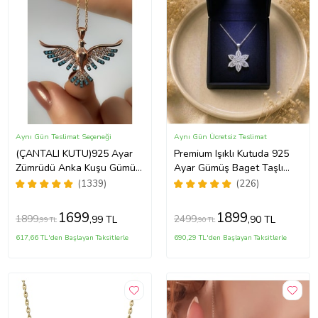
Aynı Gün Teslimat Seçeneği
Aynı Gün Ücretsiz Teslimat
(ÇANTALI KUTU)925 Ayar
Premium Işıklı Kutuda 925
Zümrüdü Anka Kuşu Gümüş
Ayar Gümüş Baget Taşlı
Kadın Kolye - MAVİ
Lotus Çiçeği Kolye
(1339)
(226)
1699
1899
1899
2499
,99 TL
,90 TL
,99 TL
,90 TL
617,66 TL'den Başlayan Taksitlerle
690,29 TL'den Başlayan Taksitlerle