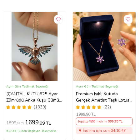
Aynı Gün Teslimat Seçeneği
Aynı Gün Teslimat Seçeneği
(ÇANTALI KUTU)925 Ayar
Premium Işıklı Kutuda
Zümrüdü Anka Kuşu Gümüş
Gerçek Ametist Taşlı Lotus
Kadın Kolye - MAVİ
Kolye – 925 Ayar Gümüş
(1339)
(22)
Kadın Kolye
1999
,90 TL
1699
Sepette %50 İndirim
999
,95 TL
1899
,99 TL
,99 TL
İndirim için son
04:10:46
617,66 TL'den Başlayan Taksitlerle