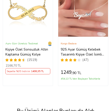
Aynı Gün Ücretsiz Teslimat
Kargo Bedava
Kişiye Özel Sonsuzluk Altın
925 Ayar Gümüş Kelebek
Kaplama Gümüş Kolye
Tasarımlı Kişiye Özel İsimli
Kadın Kolye Anneye
(1519)
(47)
Hediye,Sevgiliye
2166
,70 TL
Hediye,Arkadaşa
1249
Sepette %35 İndirim
1408
,35 TL
,90 TL
Hediye,Doğum Günü
Hediyesi,Eşe Hediye
454,13 TL'den Başlayan Taksitlerle