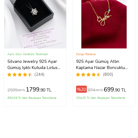
Aynı Gün Ücretsiz Teslimat
Kargo Bedava
Silvano Jewelry 925 Ayar
925 Ayar Gümüş Altın
Gümüş Işıklı Kutuda Lotus
Kaplama Nazar Boncuklu
Kolye
Kişiye Özel El Yazılı Kolye
(244)
(800)
(Sarı)
1799
699
%20
2599
874
,90 TL
,90 TL
,86 TL
,90 TL
653,96 TL'den Başlayan Taksitlerle
254,29 TL'den Başlayan Taksitlerle