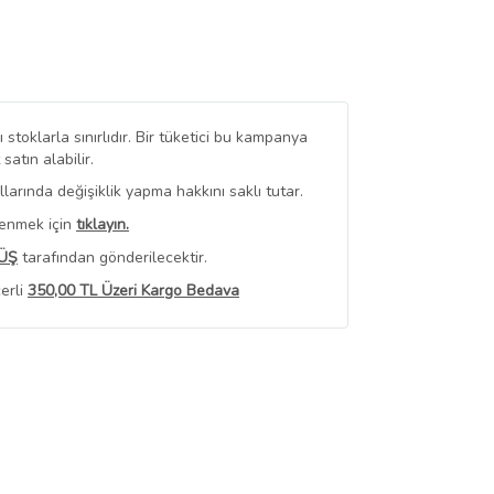
stoklarla sınırlıdır. Bir tüketici bu kampanya
tın alabilir.
arında değişiklik yapma hakkını saklı tutar.
renmek için
tıklayın.
ÜŞ
tarafından gönderilecektir.
erli
350,00 TL Üzeri Kargo Bedava
 Görüntüle
iyat bilgileri, satıcı tarafından