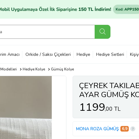
rim Amacı
Orkide / Saksı Çiçekleri
Hediye
Hediye Setleri
Kişi
 Modelleri
Hediye Kolye
Gümüş Kolye
ÇEYREK TAKILAB
AYAR GÜMÜŞ KO
1199
,00 TL
MONA ROZA GÜMÜŞ
6,9