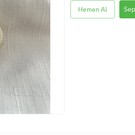
Sep
Hemen Al