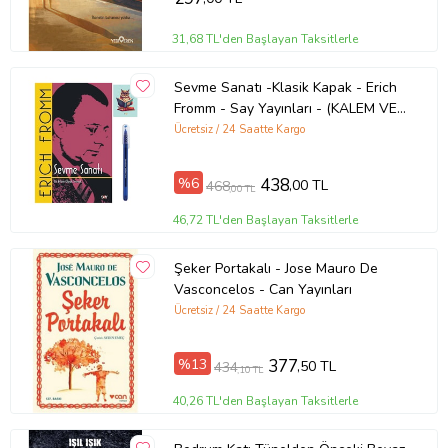
31,68 TL'den Başlayan Taksitlerle
Sevme Sanatı -Klasik Kapak - Erich
Fromm - Say Yayınları - (KALEM VE
NOT DEFTERLİ) (Renksiz)
Ücretsiz / 24 Saatte Kargo
%6
438
,00 TL
468
,00 TL
46,72 TL'den Başlayan Taksitlerle
Şeker Portakalı - Jose Mauro De
Vasconcelos - Can Yayınları
Ücretsiz / 24 Saatte Kargo
%13
377
,50 TL
434
,10 TL
40,26 TL'den Başlayan Taksitlerle