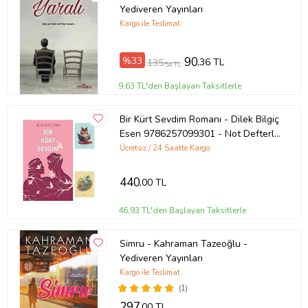
Yediveren Yayınları
Kargo ile Teslimat
Ürün Adı: Cezmi (Eksiksiz, Tam Metin)
%33
90
,36 TL
135
,54 TL
Ürün Kodu: 9786052343234
9,63 TL'den Başlayan Taksitlerle
Yazar: Namık Kemal
Bir Kürt Sevdim Romanı - Dilek Bilgiç
Esen 9786257099301 - Not Defterli
Basım Yılı: 2018
Seti (Renksiz)
Ücretsiz / 24 Saatte Kargo
Kapak Türü: Mat Kapak
440
,00 TL
Sayfa Sayısı: 368
46,93 TL'den Başlayan Taksitlerle
Kağıt Cinsi: 2.Hamur
Simru - Kahraman Tazeoğlu -
Yediveren Yayınları
Çevirmen:
Kargo ile Teslimat
Ürün Kodu:
kcm74731557
(1)
297
,00 TL