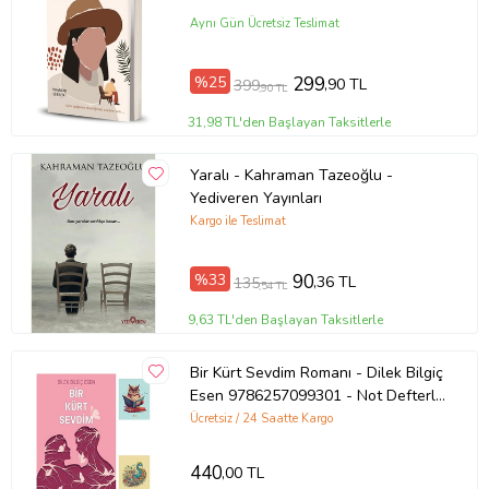
Aynı Gün Ücretsiz Teslimat
%25
299
,90 TL
399
,90 TL
31,98 TL'den Başlayan Taksitlerle
Yaralı - Kahraman Tazeoğlu -
Yediveren Yayınları
Kargo ile Teslimat
%33
90
,36 TL
135
,54 TL
9,63 TL'den Başlayan Taksitlerle
Bir Kürt Sevdim Romanı - Dilek Bilgiç
Esen 9786257099301 - Not Defterli
Seti (Renksiz)
Ücretsiz / 24 Saatte Kargo
440
,00 TL