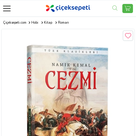
Çiçeksepeti.com
Hobi
Kitap
Roman