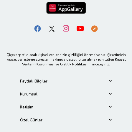
Çiçeksepeti olarak kişisel verilerinizin gizliliğini önemsiyoruz. Şirketimizin
kişisel veri işleme süreçleri hakkında detaylı bilgi almak için lütfen
Kişisel
Verilerin Korunması ve Gizlilik Politikası
’nı inceleyiniz.
Faydalı Bilgiler
Kurumsal
İletişim
Özel Günler