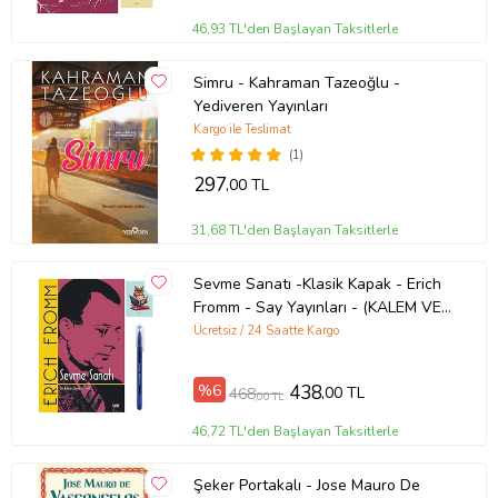
46,93 TL'den Başlayan Taksitlerle
Simru - Kahraman Tazeoğlu -
Yediveren Yayınları
Kargo ile Teslimat
(1)
297
,00 TL
31,68 TL'den Başlayan Taksitlerle
Sevme Sanatı -Klasik Kapak - Erich
Fromm - Say Yayınları - (KALEM VE
NOT DEFTERLİ) (Renksiz)
Ücretsiz / 24 Saatte Kargo
%6
438
,00 TL
468
,00 TL
46,72 TL'den Başlayan Taksitlerle
Şeker Portakalı - Jose Mauro De