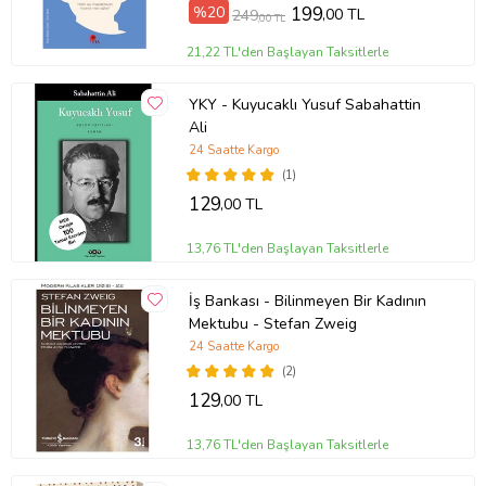
%20
199
,00 TL
249
,00 TL
21,22 TL'den Başlayan Taksitlerle
YKY - Kuyucaklı Yusuf Sabahattin
Ali
24 Saatte Kargo
(1)
129
,00 TL
13,76 TL'den Başlayan Taksitlerle
İş Bankası - Bilinmeyen Bir Kadının
Mektubu - Stefan Zweig
24 Saatte Kargo
(2)
129
,00 TL
13,76 TL'den Başlayan Taksitlerle