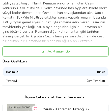
cildi yazılabilmiştir. Namık Kemal'in ikinci romanı olan Cezmi
konusunu, XVI. Yüzyılda II. Selim devrinde başlayıp aralıklarla yarım
yüzyıl kadar devam eden Osmanlı-İran savaşlarından alır. Namık
Kemal'in 1877'de Midilli'ye gittikten sonra yazdığı romanın başında,
XVI. yüzyılın genel siyasî durumuyla romana adını veren Cezmi'nin
tasvirlerinin yapıldığı, asıl olayla doğrudan ilgisi bulunmayan bir
giriş bölümü yer alır. Romanın diğer kahramanları gibi tarihten
alınmış gerçek bir kişi olan Cezmi hem şair yaratılışlı hem de cesur
bir delikanlıdır. Romanda bir sipahinin oğlu olan Cezmi'nin
yetişmesi, özellikleri ve İran savaşlarında gösterdiği kahramanlıklar
yanında bu savaşlarda tanışıp dost olduğu Âdil Giray'ı esaretten
Tüm Açıklamayı Gör
kurtarması sırasında İran'da başından geçen olaylar anlatılmıştır.
Namık Kemal burada, idealize ettiği Cezmi'nin şahsında biraz da
Ürün Özellikleri
kendini, özellikle Kars'ta geçirdiği gençlik yıllarının hatırasını ve
orada öğrendiği ata binme, ok atma, cirit oyunu gibi konulardaki
Basım Dili
Türkçe
bilgisini ortaya koymak istemiştir. Cezmi, Osmanlı-İran savaşlarında
gösterdiği kahramanlıklarla Özdemiroğlu Osman Paşa'nın dikkatini
Yayınevi
Cem Yayınları
çeker ve takdirini kazanır. Yine bu savaşlar sırasında Kırım ordusu
kumandanı Kalgay Âdil Giray ve kardeşi Gazi Giray'la tanışarak
dost olur. Romanda daha sonra, bu savaşlardan birinde İranlılar'a
İlginizi Çekebilecek Benzer Seçenekler
esir düşen ve Kazvin Sarayı'nda tutulan Âdil Giray ile kendisine âşık
olan iki kadının, şahın karısı Şehriyar ve kız kardeşi Perihan'ın
macerası ele alınır.
Yaralı - Kahraman Tazeoğlu -