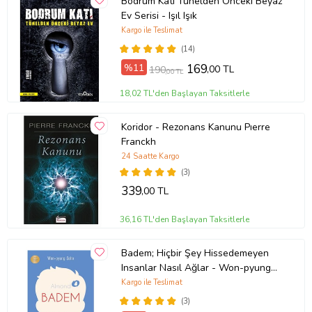
Bodrum Katı Tünelden Önceki Beyaz
Ev Serisi - Işıl Işık
Kargo ile Teslimat
(14)
%11
169
,00 TL
190
,00 TL
18,02 TL'den Başlayan Taksitlerle
Koridor - Rezonans Kanunu Pıerre
Franckh
24 Saatte Kargo
(3)
339
,00 TL
36,16 TL'den Başlayan Taksitlerle
Badem; Hiçbir Şey Hissedemeyen
Insanlar Nasıl Ağlar - Won-pyung
Sohn - Peta Kitap
Kargo ile Teslimat
(3)