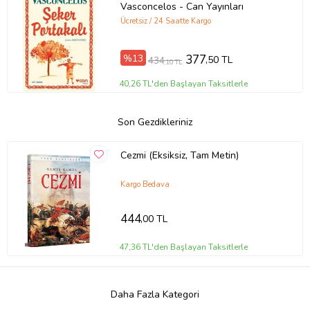
Vasconcelos - Can Yayınları
Ücretsiz / 24 Saatte Kargo
%13
377
,50 TL
434
,10 TL
40,26 TL'den Başlayan Taksitlerle
Son Gezdikleriniz
Cezmi (Eksiksiz, Tam Metin)
Kargo Bedava
444
,00 TL
47,36 TL'den Başlayan Taksitlerle
Daha Fazla Kategori