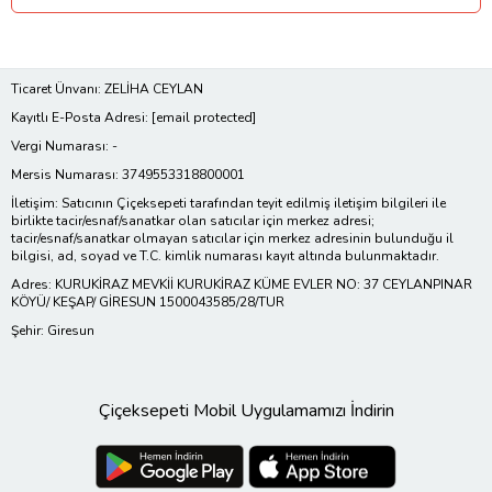
Ticaret Ünvanı: ZELİHA CEYLAN
Kayıtlı E-Posta Adresi:
[email protected]
Vergi Numarası: -
Mersis Numarası: 3749553318800001
İletişim: Satıcının Çiçeksepeti tarafından teyit edilmiş iletişim bilgileri ile
birlikte tacir/esnaf/sanatkar olan satıcılar için merkez adresi;
tacir/esnaf/sanatkar olmayan satıcılar için merkez adresinin bulunduğu il
bilgisi, ad, soyad ve T.C. kimlik numarası kayıt altında bulunmaktadır.
Adres: KURUKİRAZ MEVKİİ KURUKİRAZ KÜME EVLER NO: 37 CEYLANPINAR
KÖYÜ/ KEŞAP/ GİRESUN 1500043585/28/TUR
Şehir: Giresun
Çiçeksepeti Mobil Uygulamamızı İndirin