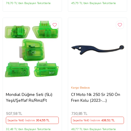
76,70 TL'den Başlayan Taksitlerle
45,79 TL'den Başlayan Taksitlerle
Kargo Bedava
Mondial Düğme Seti (5Li)
Cf Moto Nk 250 Sr 250 Ön
Yeşil/Şeffaf Rs/Rmz/Ft
Fren Kolu (2023-....)
507
,58 TL
730
,85 TL
Sepette %40 İndirim
304
,55 TL
Sepette %40 İndirim
438
,51 TL
32,48 TL'den Başlayan Taksitlerle
46,77 TL'den Başlayan Taksitlerle