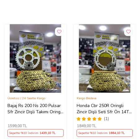
Ücretsiz / 24 Saatte Kargo
Kargo Bedava
Bajaj Rs 200 Ns 200 Pulsar
Honda Cbr 250R Oringli
Sfr Zincir Dişli Takımı Oringli
Zincir Dişli Seti Sfr Ön 14T
Arka 40T -Ön 14T 108
Arka 38 T/120 Bakla 2011-
(1)
Bakla Supermto
17 Arasmto
1599
,00 TL
1849
,00 TL
Sepette %10 İndirim
1439
,10 TL
Sepette %10 İndirim
1664
,10 TL