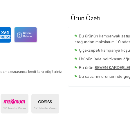
Ürün Özeti
Bu ürünün kampanyalı satışı 
stoğundan maksimum 10 adet sa
Çiçeksepeti kampanya koşull
Ürünün iade politikasını öğ
Bu ürün
SEVEN KARDEŞLE
deme esnasında kredi kartı bilgileriniz
Bu satıcının ürünlerinde geç
Bu Satıcının
Tüm Ürünlerini
Ürün sayfasında gördüğünüz f
belirlenmektedir.