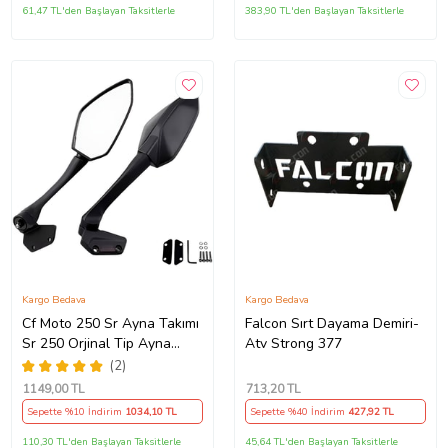
61,47 TL'den Başlayan Taksitlerle
383,90 TL'den Başlayan Taksitlerle
Kargo Bedava
Kargo Bedava
Cf Moto 250 Sr Ayna Takımı
Falcon Sırt Dayama Demiri-
Sr 250 Orjinal Tip Ayna
Atv Strong 377
Takımı Kaliteli_Supermoto
(2)
(Siyah)
1149
,00 TL
713
,20 TL
Sepette %10 İndirim
1034
,10 TL
Sepette %40 İndirim
427
,92 TL
110,30 TL'den Başlayan Taksitlerle
45,64 TL'den Başlayan Taksitlerle