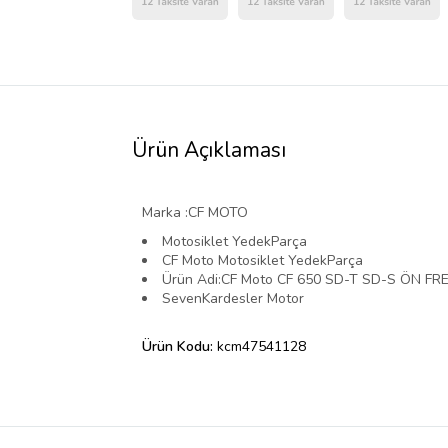
Ürün Açıklaması
Marka :CF MOTO
Motosiklet YedekParça
CF Moto Motosiklet YedekParça
Ürün Adi:CF Moto CF 650 SD-T SD-S ÖN FR
SevenKardesler Motor
Ürün Kodu:
kcm47541128