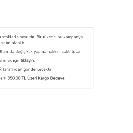
stoklarla sınırlıdır. Bir tüketici bu kampanya
tın alabilir.
arında değişiklik yapma hakkını saklı tutar.
renmek için
tıklayın.
R
tarafından gönderilecektir.
erli
350,00 TL Üzeri Kargo Bedava
 Görüntüle
iyat bilgileri, satıcı tarafından