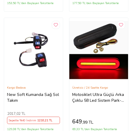
153,50 TL'den Başlayan Taksitlerle
177,50 TL'den Başlayan Taksitlerle
Kargo Bedava
Ücretsiz / 24 Saatte Kargo
New Soft Kumanda Sağ Sol
Motosiklet Ultra Güçlü Arka
Takım
Çoklu 58 Led Sistem Park-
Fren+Sinyal+Dörtlü Modlu
2017
,02 TL
649
Sepette %40 İndirim
1210
,21 TL
,99 TL
129,08 TL'den Başlayan Taksitlerle
69,33 TL'den Başlayan Taksitlerle