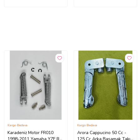
Kargo Bedava
Kargo Bedava
Karadeniz Motor FR010
Arora Cappucino 50 Cc -
1998-2011 Yamaha YZF R1
125 Cc Arka Basamak Takım