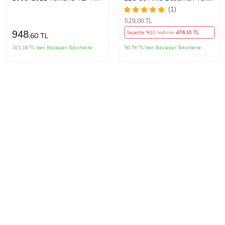
Uyumlu Ön Basamak Set
Oem Arasmoto (Siyah)
(1)
Sağ Sol Takı
529
,00 TL
948
Sepette %10 İndirim
476
,10 TL
,60 TL
101,18 TL'den Başlayan Taksitlerle
50,78 TL'den Başlayan Taksitlerle