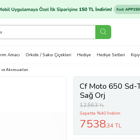
rim Amacı
Orkide / Saksı Çiçekleri
Hediye
Hediye Setleri
Kişi
ı ve Aksesuarları
Cf Moto 650 Sd-T
Sağ Orj
12.563
TL
Sepette %40 İndirim
7538
,34 TL