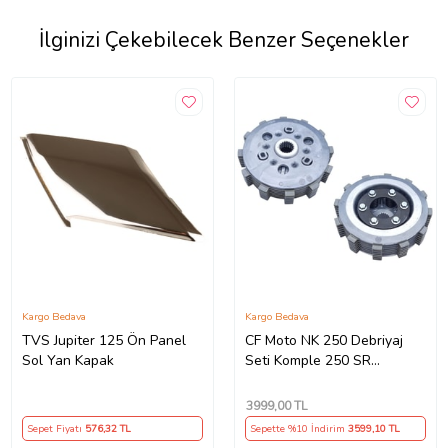
İlginizi Çekebilecek Benzer Seçenekler
Kargo Bedava
Kargo Bedava
TVS Jupiter 125 Ön Panel
CF Moto NK 250 Debriyaj
Sol Yan Kapak
Seti Komple 250 SR
Debriyaj Balata+Göbek Set
7Li Hepsi İnce(2018-
3999
,00 TL
22)Arasmto (Siyah)
Sepet Fiyatı
576
,32 TL
Sepette %10 İndirim
3599
,10 TL