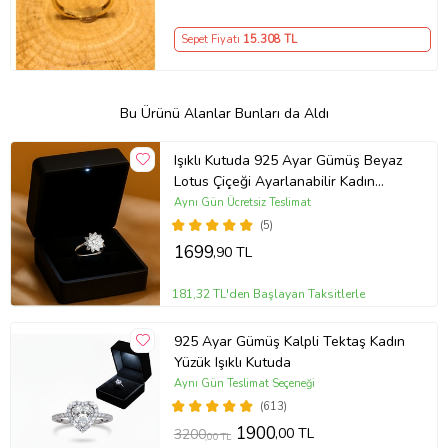
Sepet Fiyatı
15.308
TL
Bu Ürünü Alanlar Bunları da Aldı
Işıklı Kutuda 925 Ayar Gümüş Beyaz
Lotus Çiçeği Ayarlanabilir Kadın
Yüzük
Aynı Gün Ücretsiz Teslimat
(5)
1699
,90 TL
181,32 TL'den Başlayan Taksitlerle
925 Ayar Gümüş Kalpli Tektaş Kadın
Yüzük Işıklı Kutuda
Aynı Gün Teslimat Seçeneği
(613)
1900
,00 TL
3200
,00 TL