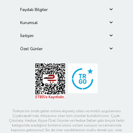
Faydalı Bilgiler
Kurumsal
İletişim
Özel Günler
Türkiye’nin önde gelen online alışveriş sitesi ve mobil uygulaması
Çiçeksepeti’nde, ihtiyacınız olan tüm ürünleri bulabilirsiniz. Çiçek,
Çikolata, Hediye, Kişiye Özel Ürünler ve Hediye Setleri gibi birçok farklı
kategoride aradığınız binlerce ürünü sizlere sunuyor ve zamanında
kapınıza getiriyoruz! Siz de ister sevdiklerinizi mutlu etmek için, ister