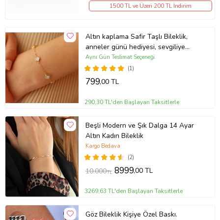
1500 TL ve Üzeri 200 TL İndirim
Altın kaplama Safir Taşlı Bileklik,
anneler günü hediyesi, sevgiliye
hediye, gecmiş olsun hediyesi, yeni
Aynı Gün Teslimat Seçeneği
iş hediyesi, terfi hediyesi, yilbasi
(1)
hediyesi, arkadaş hediyesi, kız
799
,00 TL
arkadaşa hediye, tanışma hediyesi
290,30 TL'den Başlayan Taksitlerle
Beşli Modern ve Şık Dalga 14 Ayar
Altın Kadın Bileklik
Kargo Bedava
(2)
8999
,00 TL
10.000
TL
3269,63 TL'den Başlayan Taksitlerle
Göz Bileklik Kişiye Özel Baskı.