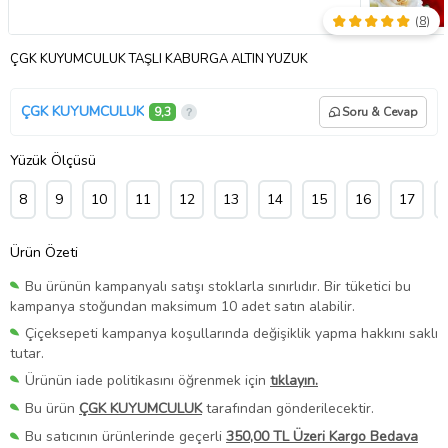
(
8
)
ÇGK KUYUMCULUK TAŞLI KABURGA ALTIN YÜZÜK
ÇGK KUYUMCULUK
9,3
Soru & Cevap
Yüzük Ölçüsü
8
9
10
11
12
13
14
15
16
17
Ürün Özeti
Bu ürünün kampanyalı satışı stoklarla sınırlıdır. Bir tüketici bu
kampanya stoğundan maksimum 10 adet satın alabilir.
Çiçeksepeti kampanya koşullarında değişiklik yapma hakkını saklı
tutar.
Ürünün iade politikasını öğrenmek için
tıklayın.
Bu ürün
ÇGK KUYUMCULUK
tarafından gönderilecektir.
Bu satıcının ürünlerinde geçerli
350,00 TL Üzeri Kargo Bedava