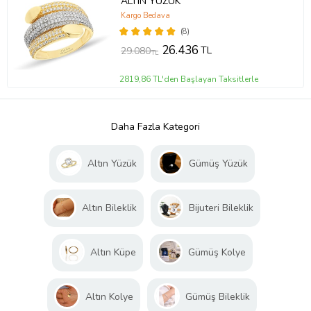
ALTIN YÜZÜK
Kargo Bedava
(8)
26.436
TL
29.080
TL
2819,86 TL'den Başlayan Taksitlerle
Daha Fazla Kategori
Altın Yüzük
Gümüş Yüzük
Altın Bileklik
Bijuteri Bileklik
Altın Küpe
Gümüş Kolye
Altın Kolye
Gümüş Bileklik