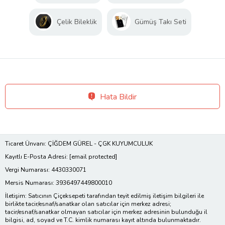
Çelik Bileklik
Gümüş Takı Seti
Hata Bildir
Ticaret Ünvanı: ÇİĞDEM GÜREL - ÇGK KUYUMCULUK
Kayıtlı E-Posta Adresi:
[email protected]
Vergi Numarası: 4430330071
Mersis Numarası: 3936497449800010
İletişim: Satıcının Çiçeksepeti tarafından teyit edilmiş iletişim bilgileri ile
birlikte tacir/esnaf/sanatkar olan satıcılar için merkez adresi;
tacir/esnaf/sanatkar olmayan satıcılar için merkez adresinin bulunduğu il
bilgisi, ad, soyad ve T.C. kimlik numarası kayıt altında bulunmaktadır.