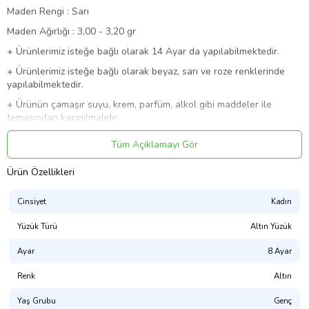
Maden Rengi : Sarı
Maden Ağırlığı : 3,00 - 3,20 gr
+ Ürünlerimiz isteğe bağlı olarak 14 Ayar da yapılabilmektedir.
+ Ürünlerimiz isteğe bağlı olarak beyaz, sarı ve roze renklerinde
yapılabilmektedir.
+ Ürünün çamaşır suyu, krem, parfüm, alkol gibi maddeler ile
temasından kaçınılmalıdır.
+ Ürün gramı üretimden kaynaklı (+)(-) %5 değişiklik
Tüm Açıklamayı Gör
göstermektedir.
+ Ürünlerimiz 2 iş günü içerisinde kargoya verilmektedir.
Ürün Özellikleri
+ Ürünlerimiz kendi üretimimizdir.
Cinsiyet
Kadın
+ Siparişleriniz şık bir kutu içinde ve faturasıyla birlikte sigortalı
ücretsiz kargo ile gönderilmektedir.
Yüzük Türü
Altın Yüzük
Yüzük Ölçüsü Nasıl Hesaplanır?
Ayar
8 Ayar
Yüzük siparişi verirken dikkat etmemiz gereken husus yüzük
ölçüsünü bilmeniz ve sipariş formuna bu bilgiyi doğru eklemenizdir.
Renk
Altın
Eğer Yüzük ölçünüzü bilmiyorsanız, asağıdaki iki basit yöntemden
Yaş Grubu
Genç
birini kullanarak elde edeceğiniz değerlerle sizin için yüzük