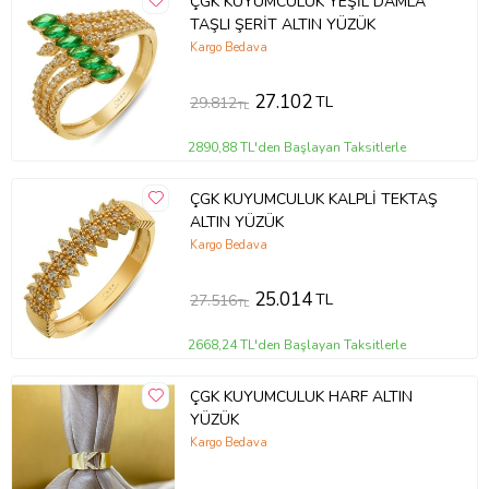
ÇGK KUYUMCULUK YEŞİL DAMLA
Ürün Kodu:
kcm43356155
TAŞLI ŞERİT ALTIN YÜZÜK
Kargo Bedava
27.102
TL
29.812
TL
2890,88 TL'den Başlayan Taksitlerle
ÇGK KUYUMCULUK KALPLİ TEKTAŞ
ALTIN YÜZÜK
Kargo Bedava
25.014
TL
27.516
TL
2668,24 TL'den Başlayan Taksitlerle
ÇGK KUYUMCULUK HARF ALTIN
YÜZÜK
Kargo Bedava