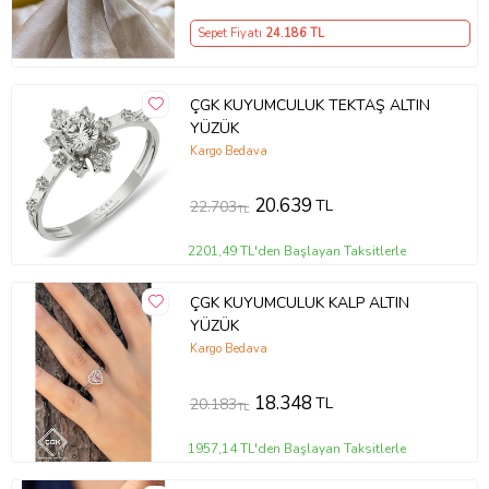
Sepet Fiyatı
24.186
TL
ÇGK KUYUMCULUK TEKTAŞ ALTIN
YÜZÜK
Kargo Bedava
20.639
TL
22.703
TL
2201,49 TL'den Başlayan Taksitlerle
ÇGK KUYUMCULUK KALP ALTIN
YÜZÜK
Kargo Bedava
18.348
TL
20.183
TL
1957,14 TL'den Başlayan Taksitlerle