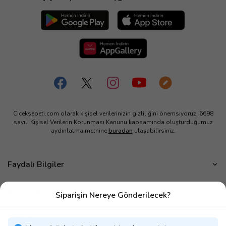
Ciceksepeti.com olarak kişisel verilerinizin gizliliğini önemsiyoruz. 6698
sayılı Kişisel Verilerin Korunması Kanunu kapsamında oluşturduğumuz
aydınlatma metnine
buradan
ulaşabilirsiniz.
Faydalı Bilgiler
Çiçek Bakımı
Kurumsal
Siparişin Nereye Gönderilecek?
Çiçek Eşliğinde Notlar
Hakkımızda
Çiçek Anlamları
İletişim