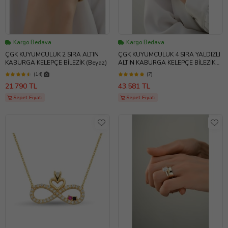
Kargo Bedava
Kargo Bedava
ÇGK KUYUMCULUK 2 SIRA ALTIN
ÇGK KUYUMCULUK 4 SIRA YALDIZLI
KABURGA KELEPÇE BİLEZİK (Beyaz)
ALTIN KABURGA KELEPÇE BİLEZİK
(Gold)
(14)
(7)
21.790 TL
43.581 TL
Sepet Fiyatı
Sepet Fiyatı