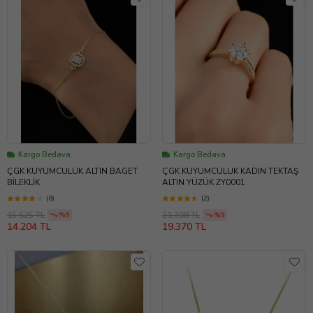
Kargo Bedava
Kargo Bedava
ÇGK KUYUMCULUK ALTIN BAGET
ÇGK KUYUMCULUK KADIN TEKTAŞ
BİLEKLİK
ALTIN YÜZÜK ZY0001
(8)
(2)
15.625 TL
21.308 TL
%9
%9
14.204 TL
19.370 TL