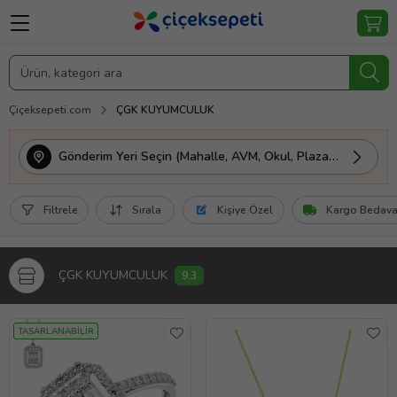
Çiçeksepeti.com
ÇGK KUYUMCULUK
Gönderim Yeri Seçin (Mahalle, AVM, Okul, Plaza vs.)
Filtrele
Sırala
Kişiye Özel
Kargo Bedav
ÇGK KUYUMCULUK
9,3
TASARLANABİLİR