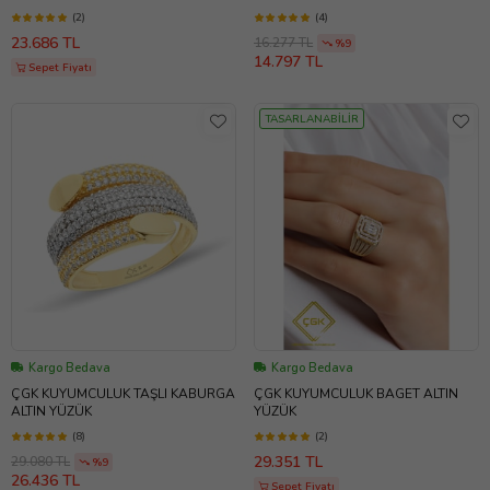
(2)
(4)
23.686 TL
16.277 TL
%9
14.797 TL
Sepet Fiyatı
TASARLANABİLİR
Kargo Bedava
Kargo Bedava
ÇGK KUYUMCULUK TAŞLI KABURGA
ÇGK KUYUMCULUK BAGET ALTIN
ALTIN YÜZÜK
YÜZÜK
(8)
(2)
29.351 TL
29.080 TL
%9
26.436 TL
Sepet Fiyatı