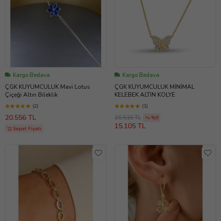
Kargo Bedava
Kargo Bedava
ÇGK KUYUMCULUK Mavi Lotus
ÇGK KUYUMCULUK MİNİMAL
Çiçeği Altın Bileklik
KELEBEK ALTIN KOLYE
(2)
(1)
20.556 TL
16.616 TL
%9
15.105 TL
Sepet Fiyatı