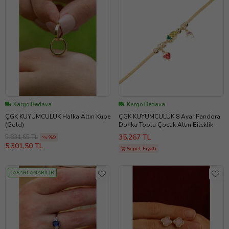
Kargo Bedava
Kargo Bedava
ÇGK KUYUMCULUK Halka Altın Küpe
ÇGK KUYUMCULUK 8 Ayar Pandora
(Gold)
Dorika Toplu Çocuk Altın Bileklik
35.267 TL
5.831,65 TL
%9
5.301,50 TL
Sepet Fiyatı
TASARLANABİLİR