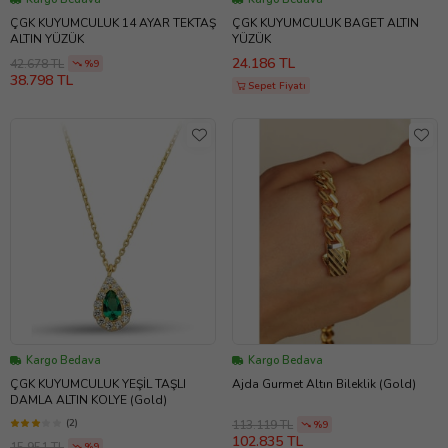
ÇGK KUYUMCULUK 14 AYAR TEKTAŞ
ÇGK KUYUMCULUK BAGET ALTIN
ALTIN YÜZÜK
YÜZÜK
24.186 TL
42.678 TL
%9
38.798 TL
Sepet Fiyatı
Kargo Bedava
Kargo Bedava
ÇGK KUYUMCULUK YEŞİL TAŞLI
Ajda Gurmet Altın Bileklik (Gold)
DAMLA ALTIN KOLYE (Gold)
(2)
113.119 TL
%9
102.835 TL
15.951 TL
%9