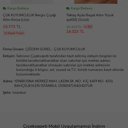
Kargo Bedava
Kargo Bedava
ÇGK KUYUMCULUK Nergis Çiçeği
Tektaş Ajda Baget Altın Yüzük
Altın Kolye (Lila)
ajd002 (Gold)
15.773 TL
15.424 TL
%9
14.023 TL
Sepet Fiyatı
Firma Ünvanı
:
ÇİĞDEM GÜREL - ÇGK KUYUMCULUK
İletişim
:
Satıcının Çiçeksepeti tarafından teyit edilmiş iletişim bilgileri ile
birlikte tacir/esnaf/sanatkar olan satıcılar için merkez adresi;
tacir/esnaf/sanatkar olmayan satıcılar için merkez adresinin
bulunduğu il bilgisi, ad, soyad ve T.C. kimlik numarası kayıt altında
bulunmaktadır.
Adres
:
YENİBOSNA MERKEZ MAH. LADİN SK. NO: 4 İÇ KAPI NO: 4201
BAHÇELİEVLER/ İSTANBUL 1500047164/342/TUR
Şehir
:
İstanbul
Çiçeksepeti Mobil Uygulamamızı İndirin