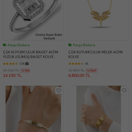
Kargo Bedava
Kargo Bedava
ÇGK KUYUMCULUK BAGET ALTIN
ÇGK KUYUMCULUK MELEK ALTIN
YÜZÜK (GÜMÜŞ BAGET KOLYE
KOLYE
HEDİYELİ)
(18)
(4)
15.612 TL
12.853 TL
%9
%47
14.193 TL
6.800,00 TL