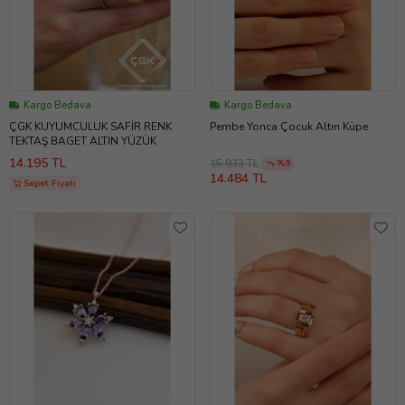
Kargo Bedava
Kargo Bedava
ÇGK KUYUMCULUK SAFİR RENK
Pembe Yonca Çocuk Altın Küpe
TEKTAŞ BAGET ALTIN YÜZÜK
14.195 TL
15.933 TL
%9
14.484 TL
Sepet Fiyatı