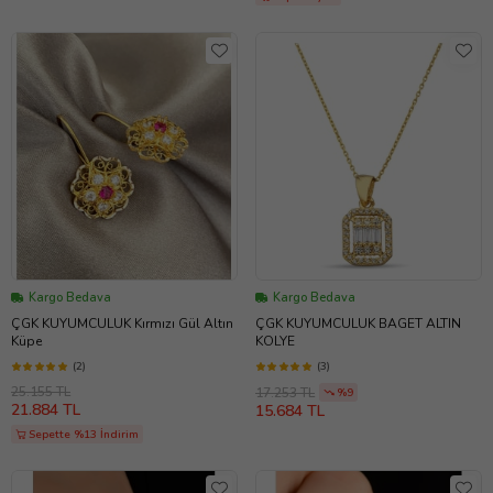
Kargo Bedava
Kargo Bedava
ÇGK KUYUMCULUK Kırmızı Gül Altın
ÇGK KUYUMCULUK BAGET ALTIN
Küpe
KOLYE
(2)
(3)
25.155 TL
17.253 TL
%9
21.884 TL
15.684 TL
Sepette %13 İndirim