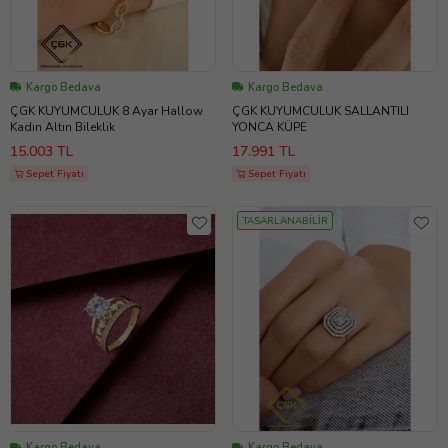
Kargo Bedava
Kargo Bedava
ÇGK KUYUMCULUK 8 Ayar Hallow
ÇGK KUYUMCULUK SALLANTILI
Kadın Altın Bileklik
YONCA KÜPE
15.003 TL
17.991 TL
Sepet Fiyatı
Sepet Fiyatı
TASARLANABİLİR
Kargo Bedava
Kargo Bedava