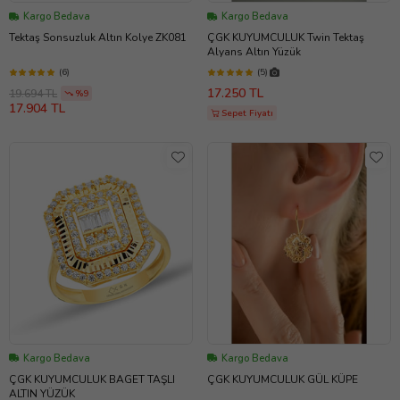
Kargo Bedava
Kargo Bedava
Tektaş Sonsuzluk Altın Kolye ZK081
ÇGK KUYUMCULUK Twin Tektaş
Alyans Altın Yüzük
(6)
(5)
17.250 TL
19.694 TL
%9
17.904 TL
Sepet Fiyatı
Kargo Bedava
Kargo Bedava
ÇGK KUYUMCULUK BAGET TAŞLI
ÇGK KUYUMCULUK GÜL KÜPE
ALTIN YÜZÜK