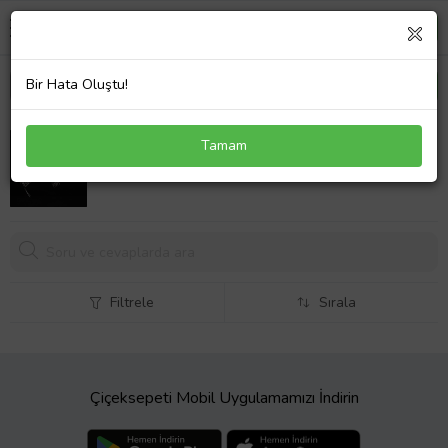
Bir Hata Oluştu!
Chavin Taşlı Kraliçe Gelinlik Tacı Kına Düğün Tacı
Tamam
Taç ek76by
851,
99 TL
Filtrele
Sırala
Çiçeksepeti Mobil Uygulamamızı İndirin