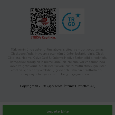
Türkiye’nin önde gelen online alışveriş sitesi ve mobil uygulaması
Çiçeksepeti’nde, ihtiyacınız olan tüm ürünleri bulabilirsiniz. Çiçek,
Çikolata, Hediye, Kişiye Özel Ürünler ve Hediye Setleri gibi birçok farklı
kategoride aradığınız binlerce ürünü sizlere sunuyor ve zamanında
kapınıza getiriyoruz! Siz de ister sevdiklerinizi mutlu etmek için, ister
kendiniz için sipariş verebilir; Çiçeksepeti Extra’nın fırsatlarla dolu
dünyasıyla tanışarak mutlu bir gün geçirebilirsiniz.
Copyright © 2026 Çiçeksepeti İnternet Hizmetleri A.Ş
Sepete Ekle