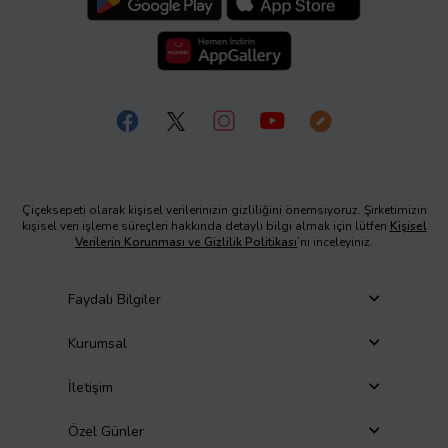
Çiçeksepeti olarak kişisel verilerinizin gizliliğini önemsiyoruz. Şirketimizin
kişisel veri işleme süreçleri hakkında detaylı bilgi almak için lütfen
Kişisel
Verilerin Korunması ve Gizlilik Politikası
’nı inceleyiniz.
Faydalı Bilgiler
Kurumsal
İletişim
Özel Günler