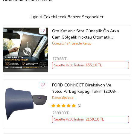
İlginizi Çekebilecek Benzer Seçenekler
Oto Katlanır Stor Güneşlik Ön Arka
Cam Gölgelik Noktalı Otomatik
Sürgülü Güneş Koruyucu Araba Suv
Ücretsiz / 24 Saatte Kargo
779
,88 TL
Sepette %16 İndirim
655
,10 TL
FORD CONNECT Direksiyon Ve
Yolcu Airbag Kapagı Takım (2009-
2014) İthal Üretim
Kargo Bedava
(2)
2399
,00 TL
Sepette %10 İndirim
2159
,10 TL