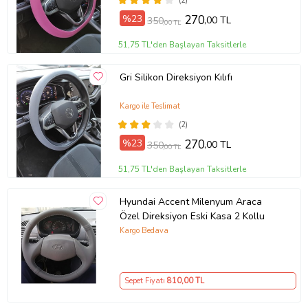
(2)
%23
270
,00 TL
350
,00 TL
51,75 TL'den Başlayan Taksitlerle
Gri Silikon Direksiyon Kılıfı
Kargo ile Teslimat
(2)
%23
270
,00 TL
350
,00 TL
51,75 TL'den Başlayan Taksitlerle
Hyundai Accent Milenyum Araca
Özel Direksiyon Eski Kasa 2 Kollu
Kargo Bedava
Sepet Fiyatı
810
,00 TL