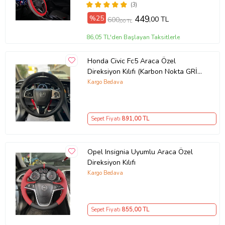
(3)
%25
449
,00 TL
600
,00 TL
86,05 TL'den Başlayan Taksitlerle
Honda Civic Fc5 Araca Özel
Direksiyon Kılıfı (Karbon Nokta GRİ
YÜZÜK)
Kargo Bedava
Sepet Fiyatı
891
,00 TL
Opel Insignia Uyumlu Araca Özel
Direksiyon Kılıfı
Kargo Bedava
Sepet Fiyatı
855
,00 TL