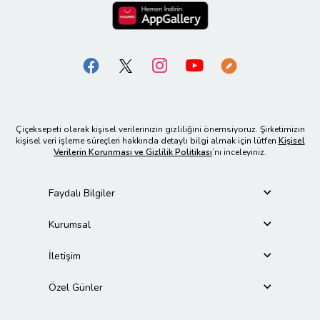
Çiçeksepeti olarak kişisel verilerinizin gizliliğini önemsiyoruz. Şirketimizin
kişisel veri işleme süreçleri hakkında detaylı bilgi almak için lütfen
Kişisel
Verilerin Korunması ve Gizlilik Politikası
’nı inceleyiniz.
Faydalı Bilgiler
Kurumsal
İletişim
Özel Günler