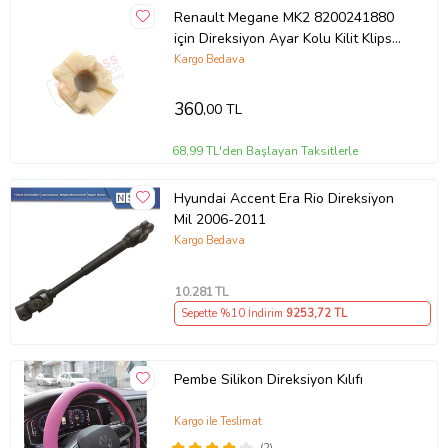
Renault Megane MK2 8200241880
için Direksiyon Ayar Kolu Kilit Klips
Plastiği
Kargo Bedava
360
,00 TL
68,99 TL'den Başlayan Taksitlerle
Hyundai Accent Era Rio Direksiyon
Mil 2006-2011
Kargo Bedava
10.281
TL
Sepette %10 İndirim
9253
,72 TL
Pembe Silikon Direksiyon Kılıfı
Kargo ile Teslimat