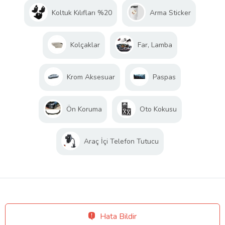
Koltuk Kılıfları %20
Arma Sticker
Kolçaklar
Far, Lamba
Krom Aksesuar
Paspas
Ön Koruma
Oto Kokusu
Araç İçi Telefon Tutucu
Hata Bildir