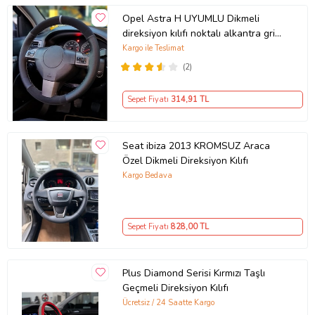
Opel Astra H UYUMLU Dikmeli
direksiyon kılıfı noktalı alkantra gri
yüzüklü ( 38×10.5CM )
Kargo ile Teslimat
(2)
Sepet Fiyatı
314
,91 TL
Seat ibiza 2013 KROMSUZ Araca
Özel Dikmeli Direksiyon Kılıfı
Kargo Bedava
Sepet Fiyatı
828
,00 TL
Plus Diamond Serisi Kırmızı Taşlı
Geçmeli Direksiyon Kılıfı
Ücretsiz / 24 Saatte Kargo