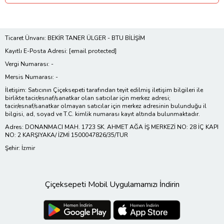
Ticaret Ünvanı: BEKİR TANER ÜLGER - BTU BİLİŞİM
Kayıtlı E-Posta Adresi:
[email protected]
Vergi Numarası: -
Mersis Numarası: -
İletişim: Satıcının Çiçeksepeti tarafından teyit edilmiş iletişim bilgileri ile
birlikte tacir/esnaf/sanatkar olan satıcılar için merkez adresi;
tacir/esnaf/sanatkar olmayan satıcılar için merkez adresinin bulunduğu il
bilgisi, ad, soyad ve T.C. kimlik numarası kayıt altında bulunmaktadır.
Adres: DONANMACI MAH. 1723 SK. AHMET AĞA İŞ MERKEZİ NO: 28 İÇ KAPI
NO: 2 KARŞIYAKA/ İZMİ 1500047826/35/TUR
Şehir: İzmir
Çiçeksepeti Mobil Uygulamamızı İndirin