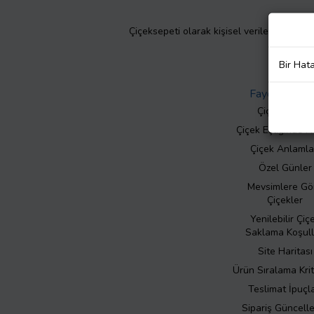
Çiçeksepeti olarak kişisel verilerinizin giz
Bir Hat
Faydalı Bilgil
Çiçek Bakımı
Çiçek Eşliğinde N
Çiçek Anlamla
Özel Günler
Mevsimlere Gö
Çiçekler
Yenilebilir Çiç
Saklama Koşull
Site Haritası
Ürün Sıralama Krit
Teslimat İpuçla
Sipariş Güncell