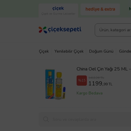
Çiçek ve Gurme Lezzetler
Çiçek
Yenilebilir Çiçek
Doğum Günü
Gönde
China Oel Çin Yağı 25 ML 
1413,36 TL
%15
1199,
99 TL
Kargo Bedava