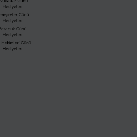
vukatlar Günü
Hediyeleri
emşireler Günü
Hediyeleri
Eczacılık Günü
Hediyeleri
ş Hekimleri Günü
Hediyeleri