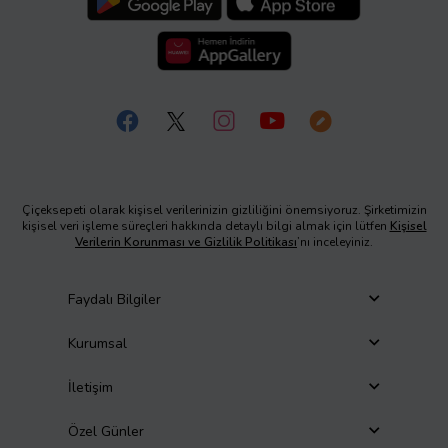
Çiçeksepeti olarak kişisel verilerinizin gizliliğini önemsiyoruz. Şirketimizin
kişisel veri işleme süreçleri hakkında detaylı bilgi almak için lütfen
Kişisel
Verilerin Korunması ve Gizlilik Politikası
’nı inceleyiniz.
Faydalı Bilgiler
Kurumsal
İletişim
Özel Günler