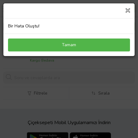
Bir Hata Oluştu!
Chris Reeve 1012BK İnkosi Çakı 18 cm Manuel,
Tamam
Kemerlikli
1998,
72 TL
Kargo Bedava
Filtrele
Sırala
Çiçeksepeti Mobil Uygulamamızı İndirin