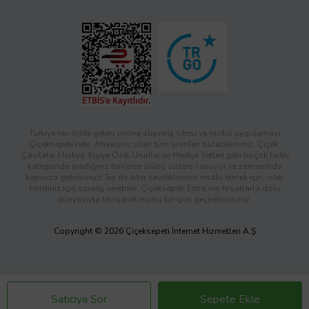
Türkiye’nin önde gelen online alışveriş sitesi ve mobil uygulaması
Çiçeksepeti’nde, ihtiyacınız olan tüm ürünleri bulabilirsiniz. Çiçek,
Çikolata, Hediye, Kişiye Özel Ürünler ve Hediye Setleri gibi birçok farklı
kategoride aradığınız binlerce ürünü sizlere sunuyor ve zamanında
kapınıza getiriyoruz! Siz de ister sevdiklerinizi mutlu etmek için, ister
kendiniz için sipariş verebilir; Çiçeksepeti Extra’nın fırsatlarla dolu
dünyasıyla tanışarak mutlu bir gün geçirebilirsiniz.
Copyright © 2026 Çiçeksepeti İnternet Hizmetleri A.Ş
Satıcıya Sor
Sepete Ekle