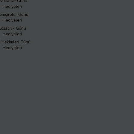
vukatlar Günü
Hediyeleri
emşireler Günü
Hediyeleri
Eczacılık Günü
Hediyeleri
ş Hekimleri Günü
Hediyeleri