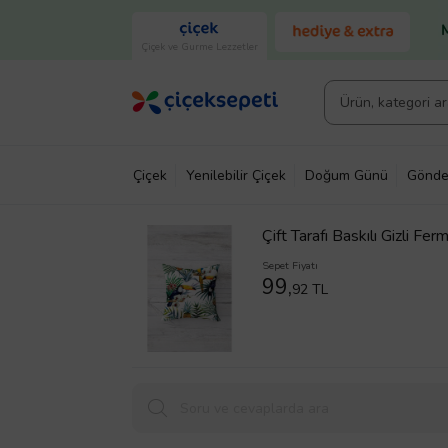
Çiçek ve Gurme Lezzetler
Çiçek
Yenilebilir Çiçek
Doğum Günü
Gönde
Çift Tarafı Baskılı Gizli Fermu
(Mavi)
Sepet Fiyatı
99,
92 TL