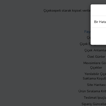
Çiçeksepeti olarak kişisel verilerinizin giz
Bir Hat
Faydalı Bilgil
Çiçek Bakımı
Çiçek Eşliğinde N
Çiçek Anlamla
Özel Günler
Mevsimlere Gö
Çiçekler
Yenilebilir Çiç
Saklama Koşull
Site Haritası
Ürün Sıralama Krit
Teslimat İpuçla
Sipariş Güncell