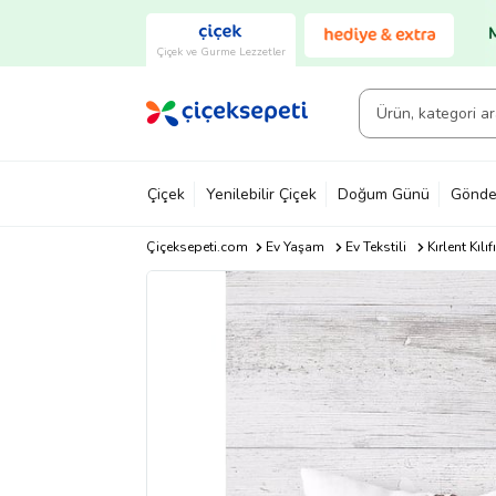
Çiçek ve Gurme Lezzetler
Çiçek
Yenilebilir Çiçek
Doğum Günü
Gönde
Çiçeksepeti.com
Ev Yaşam
Ev Tekstili
Kırlent Kılıfı