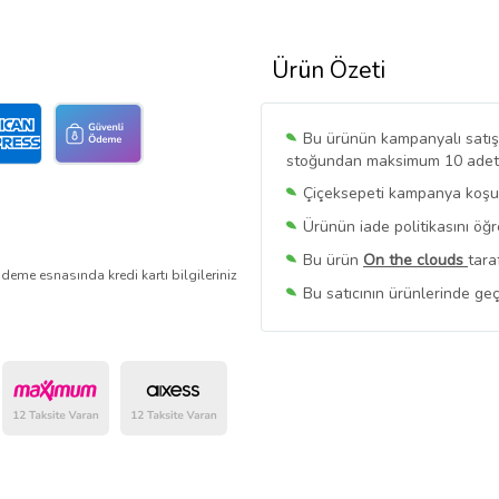
Ürün Özeti
Bu ürünün kampanyalı satışı 
stoğundan maksimum 10 adet sa
Çiçeksepeti kampanya koşull
Ürünün iade politikasını öğ
Bu ürün
On the clouds
tara
deme esnasında kredi kartı bilgileriniz
Bu satıcının ürünlerinde geç
Bu Satıcının
Tüm Ürünlerini
Ürün sayfasında gördüğünüz f
belirlenmektedir.