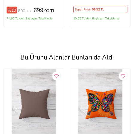
Yastık Kılıfı (Turkuaz-Yeşil)
699
%13
Sepet Fiyatı
99
,92 TL
800
,90 TL
,00 TL
74,65 TL'den Başlayan Taksitlerle
10,65 TL'den Başlayan Taksitlerle
Bu Ürünü Alanlar Bunları da Aldı