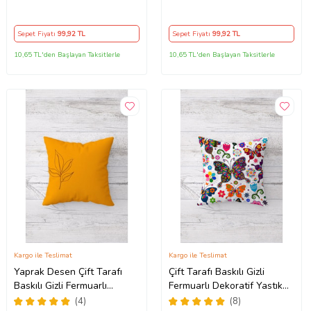
Kılıfı Kırlent Kılıfı Koltuk
Tutmaz Dekoratif Kırlent
Yastık Kılıfı (Siyah-Sarı)
Kılıfı Yastık Kılıfı (KAHVE)
Sepet Fiyatı
99
,92 TL
Sepet Fiyatı
99
,92 TL
10,65 TL'den Başlayan Taksitlerle
10,65 TL'den Başlayan Taksitlerle
Kargo ile Teslimat
Kargo ile Teslimat
Yaprak Desen Çift Tarafı
Çift Tarafı Baskılı Gizli
Baskılı Gizli Fermuarlı
Fermuarlı Dekoratif Yastık
Yıkanabilir Leke Tutmaz
Kılıfı Kırlent Kılıfı Koltuk
(4)
(8)