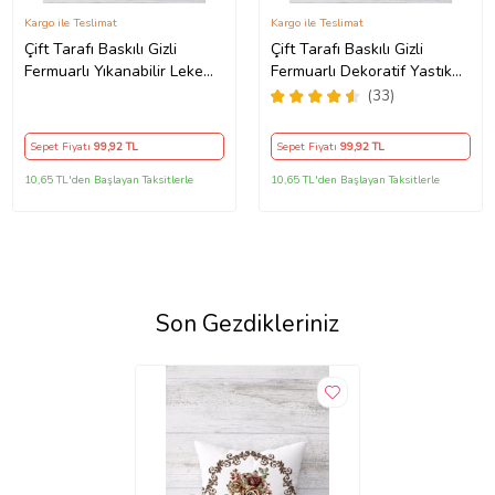
Kargo ile Teslimat
Kargo ile Teslimat
Çift Tarafı Baskılı Gizli
Çift Tarafı Baskılı Gizli
Fermuarlı Yıkanabilir Leke
Fermuarlı Dekoratif Yastık
Tutmaz Dekoratif Kırlent
Kılıfı Kırlent Kılıfı Koltuk
(33)
Kılıfı Yastık Kılıfı (KAHVE)
Yastık Kılıfı (Turuncu)
Sepet Fiyatı
99
,92 TL
Sepet Fiyatı
99
,92 TL
10,65 TL'den Başlayan Taksitlerle
10,65 TL'den Başlayan Taksitlerle
Son Gezdikleriniz