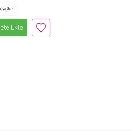
cıya Sor
ete Ekle