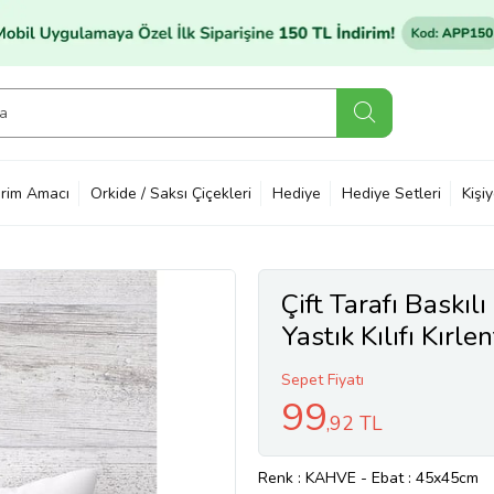
rim Amacı
Orkide / Saksı Çiçekleri
Hediye
Hediye Setleri
Kişi
Çift Tarafı Baskıl
Yastık Kılıfı Kırlen
(KAHVE)
Sepet Fiyatı
99
,92 TL
Renk
: KAHVE
-
Ebat
: 45x45cm