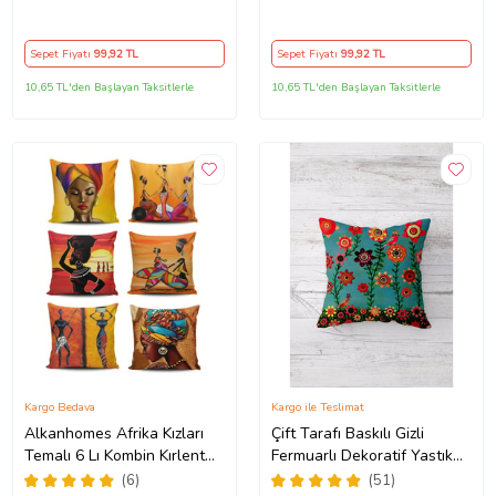
Kılıfı Kırlent Kılıfı Koltuk
Kılıfı Kırlent Kılıfı Koltuk
Yastık Kılıfı (Çok Renkli)
Yastık Kılıfı (Gri)
Sepet Fiyatı
99
,92 TL
Sepet Fiyatı
99
,92 TL
10,65 TL'den Başlayan Taksitlerle
10,65 TL'den Başlayan Taksitlerle
Kargo Bedava
Kargo ile Teslimat
Alkanhomes Afrika Kızları
Çift Tarafı Baskılı Gizli
Temalı 6 Lı Kombin Kırlent
Fermuarlı Dekoratif Yastık
Kılıfı
Kılıfı Kırlent Kılıfı Koltuk
(6)
(51)