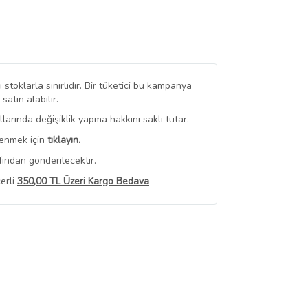
stoklarla sınırlıdır. Bir tüketici bu kampanya
tın alabilir.
arında değişiklik yapma hakkını saklı tutar.
renmek için
tıklayın.
fından gönderilecektir.
erli
350,00 TL Üzeri Kargo Bedava
 Görüntüle
iyat bilgileri, satıcı tarafından