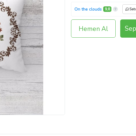
On the clouds
9,8
Satı
Sep
Hemen Al