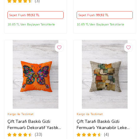
Kılıfı Kırlent Kılıfı Koltuk
Kılıfı Kırlent Kılıfı Koltuk
(3)
Yastık Kılıfı (Koyu Sarı)
Yastık Kılıfı (Beyaz-Pembe)
Sepet Fiyatı
99
,92 TL
Sepet Fiyatı
99
,92 TL
10,65 TL'den Başlayan Taksitlerle
10,65 TL'den Başlayan Taksitlerle
Kargo ile Teslimat
Kargo ile Teslimat
Çift Tarafı Baskılı Gizli
Çift Tarafı Baskılı Gizli
Fermuarlı Dekoratif Yastık
Fermuarlı Yıkanabilir Leke
Kılıfı Kırlent Kılıfı Koltuk
Tutmaz Dekoratif Kırlent
(33)
(4)