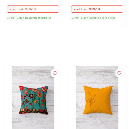
Yastık Kılıfı (Turuncu)
Kılıfı Yastık Kılıfı (Kum Beji)
Sepet Fiyatı
99
,92 TL
Sepet Fiyatı
99
,92 TL
10,65 TL'den Başlayan Taksitlerle
10,65 TL'den Başlayan Taksitlerle