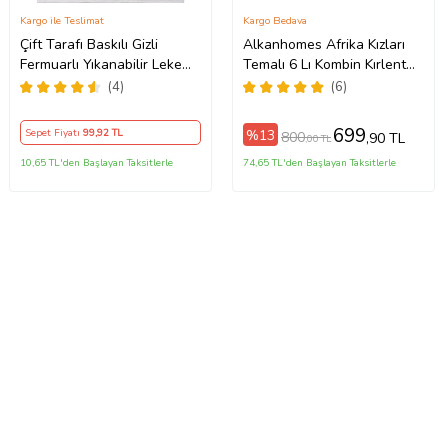
Kargo ile Teslimat
Kargo Bedava
Çift Tarafı Baskılı Gizli
Alkanhomes Afrika Kızları
Fermuarlı Yıkanabilir Leke
Temalı 6 Lı Kombin Kırlent
Tutmaz Dekoratif Kırlent
Kılıfı
(4)
(6)
Kılıfı Yastık Kılıfı (Kum Beji)
699
%13
Sepet Fiyatı
99
,92 TL
800
,90 TL
,00 TL
10,65 TL'den Başlayan Taksitlerle
74,65 TL'den Başlayan Taksitlerle