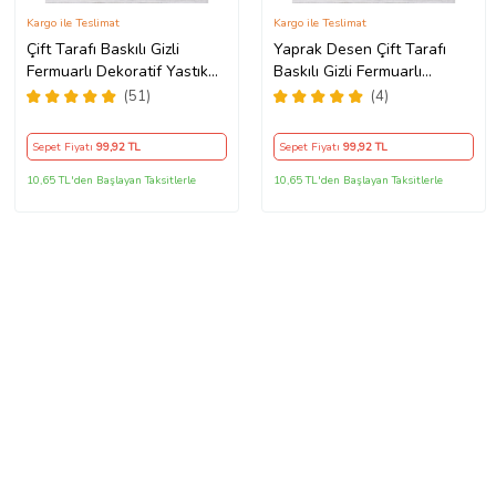
Kargo ile Teslimat
Kargo ile Teslimat
Çift Tarafı Baskılı Gizli
Yaprak Desen Çift Tarafı
Fermuarlı Dekoratif Yastık
Baskılı Gizli Fermuarlı
Kılıfı Kırlent Kılıfı Koltuk
Yıkanabilir Leke Tutmaz
(51)
(4)
Yastık Kılıfı (Turkuaz-Yeşil)
Dekoratif Kırlent Kılıfı
(Turuncu)
Sepet Fiyatı
99
,92 TL
Sepet Fiyatı
99
,92 TL
10,65 TL'den Başlayan Taksitlerle
10,65 TL'den Başlayan Taksitlerle