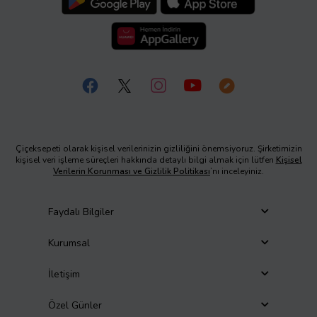
Çiçeksepeti olarak kişisel verilerinizin gizliliğini önemsiyoruz. Şirketimizin
kişisel veri işleme süreçleri hakkında detaylı bilgi almak için lütfen
Kişisel
Verilerin Korunması ve Gizlilik Politikası
’nı inceleyiniz.
Faydalı Bilgiler
Kurumsal
İletişim
Özel Günler