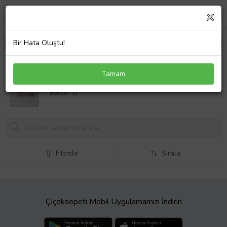
Bir Hata Oluştu!
Çift Tarafı Baskılı Gizli Fermuarlı Dekoratif Yastık
Tamam
Kılıfı Kırlent Kılıfı Koltuk Yastık Kılıfı (Beyaz-Pembe)
Sepet Fiyatı
99,
92 TL
Filtrele
Sırala
Çiçeksepeti Mobil Uygulamamızı İndirin