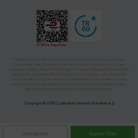
Türkiye’nin önde gelen online alışveriş sitesi ve mobil uygulaması
Çiçeksepeti’nde, ihtiyacınız olan tüm ürünleri bulabilirsiniz. Çiçek,
Çikolata, Hediye, Kişiye Özel Ürünler ve Hediye Setleri gibi birçok farklı
kategoride aradığınız binlerce ürünü sizlere sunuyor ve zamanında
kapınıza getiriyoruz! Siz de ister sevdiklerinizi mutlu etmek için, ister
kendiniz için sipariş verebilir; Çiçeksepeti Extra’nın fırsatlarla dolu
dünyasıyla tanışarak mutlu bir gün geçirebilirsiniz.
Copyright © 2026 Çiçeksepeti İnternet Hizmetleri A.Ş
Satıcıya Sor
Sepete Ekle