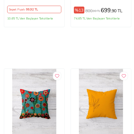
Yastık Kılıfı (Turkuaz-Yeşil)
699
%13
Sepet Fiyatı
99
,92 TL
800
,90 TL
,00 TL
10,65 TL'den Başlayan Taksitlerle
74,65 TL'den Başlayan Taksitlerle