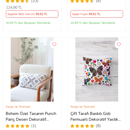
Kılıfı Kırlent Kılıfı Koltuk
Tutmaz Dekoratif Kırlent
(33)
(4)
Yastık Kılıfı (Turuncu)
Kılıfı Yastık Kılıfı (Kum Beji)
124
,90 TL
Sepette %20 İndirim
99
,92 TL
Sepet Fiyatı
99
,92 TL
10,65 TL'den Başlayan Taksitlerle
10,65 TL'den Başlayan Taksitlerle
Kargo ile Teslimat
Kargo ile Teslimat
Bohem Özel Tasarım Punch
Çift Tarafı Baskılı Gizli
Panç Desen Dekoratif
Fermuarlı Dekoratif Yastık
Dikdörtgen Kırlent Kılıfı
Kılıfı Kırlent Kılıfı Koltuk
(1)
(8)