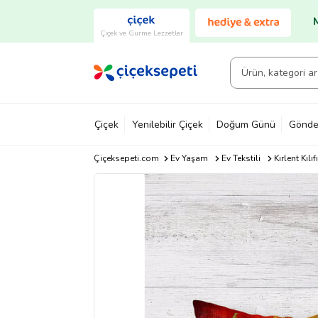
Çiçek ve Gurme Lezzetler
Çiçek
Yenilebilir Çiçek
Doğum Günü
Gönde
Çiçeksepeti.com
Ev Yaşam
Ev Tekstili
Kırlent Kılıfı