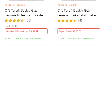
Kargo ile Teslimat
Kargo ile Teslimat
Çift Tarafı Baskılı Gizli
Çift Tarafı Baskılı Gizli
Fermuarlı Dekoratif Yastık
Fermuarlı Yıkanabilir Leke
Kılıfı Kırlent Kılıfı Koltuk
Tutmaz Dekoratif Kırlent
(33)
(4)
Yastık Kılıfı (Turuncu)
Kılıfı Yastık Kılıfı (Kum Beji)
124
,90 TL
Sepette %20 İndirim
99
,92 TL
Sepet Fiyatı
99
,92 TL
10,65 TL'den Başlayan Taksitlerle
10,65 TL'den Başlayan Taksitlerle