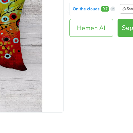
On the clouds
9,7
Satı
Sep
Hemen Al