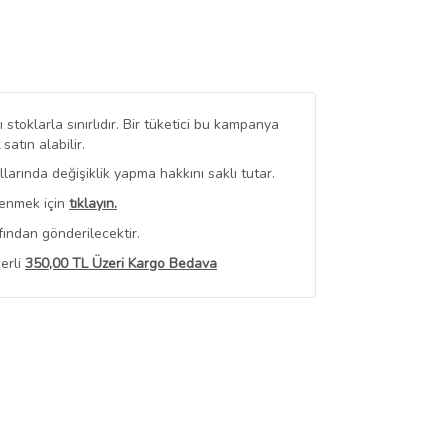
stoklarla sınırlıdır. Bir tüketici bu kampanya
tın alabilir.
arında değişiklik yapma hakkını saklı tutar.
renmek için
tıklayın.
fından gönderilecektir.
erli
350,00 TL Üzeri Kargo Bedava
 Görüntüle
iyat bilgileri, satıcı tarafından