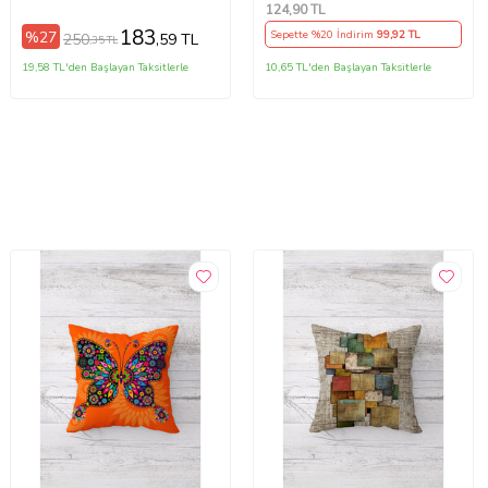
28x50 cm Mila Gri
Yastık Kılıfı (Çok Renkli)
124
,90 TL
183
%27
Sepette %20 İndirim
99
,92 TL
250
,59 TL
,35 TL
19,58 TL'den Başlayan Taksitlerle
10,65 TL'den Başlayan Taksitlerle