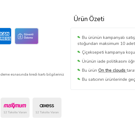
Ürün Özeti
Bu ürünün kampanyalı satışı 
stoğundan maksimum 10 adet sa
Çiçeksepeti kampanya koşull
Ürünün iade politikasını öğ
Bu ürün
On the clouds
tara
deme esnasında kredi kartı bilgileriniz
Bu satıcının ürünlerinde geç
Bu Satıcının
Tüm Ürünlerini
Ürün sayfasında gördüğünüz f
belirlenmektedir.