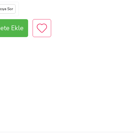
cıya Sor
ete Ekle