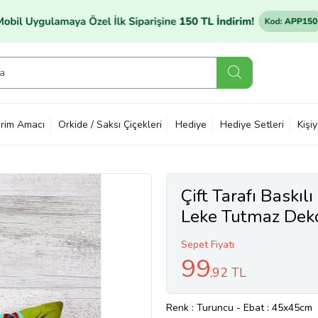
rim Amacı
Orkide / Saksı Çiçekleri
Hediye
Hediye Setleri
Kişi
Çift Tarafı Baskılı
Leke Tutmaz Dekora
Kılıfı (Turuncu)
Sepet Fiyatı
99
,92 TL
Renk
: Turuncu
-
Ebat
: 45x45cm