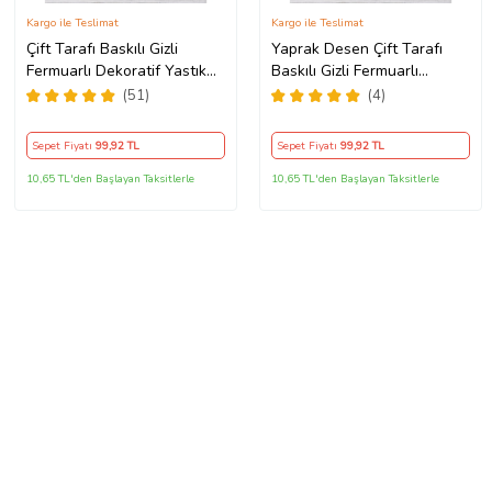
Kargo ile Teslimat
Kargo ile Teslimat
Çift Tarafı Baskılı Gizli
Yaprak Desen Çift Tarafı
Fermuarlı Dekoratif Yastık
Baskılı Gizli Fermuarlı
Kılıfı Kırlent Kılıfı Koltuk
Yıkanabilir Leke Tutmaz
(51)
(4)
Yastık Kılıfı (Turkuaz-Yeşil)
Dekoratif Kırlent Kılıfı
(Turuncu)
Sepet Fiyatı
99
,92 TL
Sepet Fiyatı
99
,92 TL
10,65 TL'den Başlayan Taksitlerle
10,65 TL'den Başlayan Taksitlerle