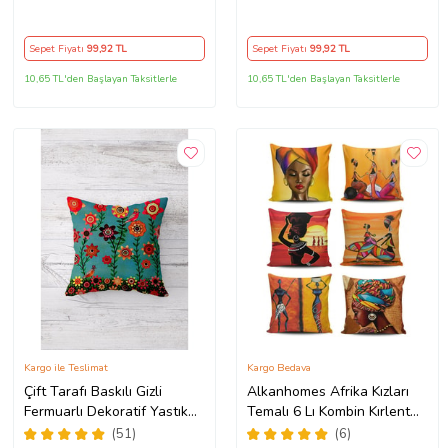
Tutmaz Dekoratif Kırlent
Tutmaz Dekoratif Kırlent
Kılıfı Yastık Kılıfı (Siyah)
Kılıfı Yastık Kılıfı (Yeşil-
Beyaz)
Sepet Fiyatı
99
,92 TL
Sepet Fiyatı
99
,92 TL
10,65 TL'den Başlayan Taksitlerle
10,65 TL'den Başlayan Taksitlerle
Kargo ile Teslimat
Kargo Bedava
Çift Tarafı Baskılı Gizli
Alkanhomes Afrika Kızları
Fermuarlı Dekoratif Yastık
Temalı 6 Lı Kombin Kırlent
Kılıfı Kırlent Kılıfı Koltuk
Kılıfı
(51)
(6)