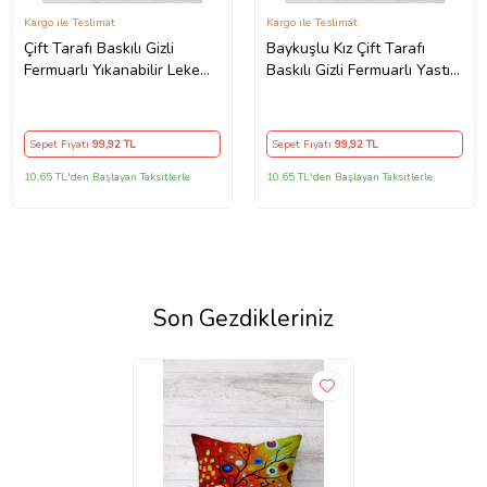
Kargo ile Teslimat
Kargo ile Teslimat
Çift Tarafı Baskılı Gizli
Baykuşlu Kız Çift Tarafı
Fermuarlı Yıkanabilir Leke
Baskılı Gizli Fermuarlı Yastık
Tutmaz Dekoratif Kırlent
Kılıfı Kırlent Koltuk Yastık
Kılıfı Yastık Kılıfı (KAHVE)
Kılıfı (Pembe)
Sepet Fiyatı
99
,92 TL
Sepet Fiyatı
99
,92 TL
10,65 TL'den Başlayan Taksitlerle
10,65 TL'den Başlayan Taksitlerle
Son Gezdikleriniz