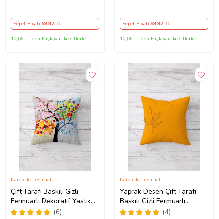
Tutmaz Dekoratif Kırlent
Kılıfı Kırlent Koltuk Yastık
Kılıfı Yastık Kılıfı (KAHVE)
Kılıfı (Pembe)
Sepet Fiyatı
99
,92 TL
Sepet Fiyatı
99
,92 TL
10,65 TL'den Başlayan Taksitlerle
10,65 TL'den Başlayan Taksitlerle
Kargo ile Teslimat
Kargo ile Teslimat
Çift Tarafı Baskılı Gizli
Yaprak Desen Çift Tarafı
Fermuarlı Dekoratif Yastık
Baskılı Gizli Fermuarlı
Kılıfı Kırlent Kılıfı Koltuk
Yıkanabilir Leke Tutmaz
(6)
(4)