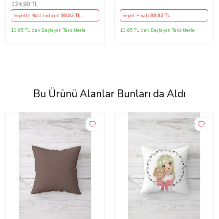
Yastık Kılıfı (Çok Renkli)
Dekoratif Kırlent Kılıfı
124
,90 TL
(Turuncu)
Sepette %20 İndirim
99
,92 TL
Sepet Fiyatı
99
,92 TL
10,65 TL'den Başlayan Taksitlerle
10,65 TL'den Başlayan Taksitlerle
Bu Ürünü Alanlar Bunları da Aldı