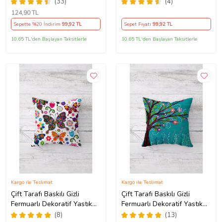
Kılıfı Kırlent Kılıfı Koltuk
Tutmaz Dekoratif Kırlent
(33)
(4)
Yastık Kılıfı (Turuncu)
Kılıfı Yastık Kılıfı (Kum Beji)
124
,90 TL
Sepette %20 İndirim
99
,92 TL
Sepet Fiyatı
99
,92 TL
10,65 TL'den Başlayan Taksitlerle
10,65 TL'den Başlayan Taksitlerle
Kargo ile Teslimat
Kargo ile Teslimat
Çift Tarafı Baskılı Gizli
Çift Tarafı Baskılı Gizli
Fermuarlı Dekoratif Yastık
Fermuarlı Dekoratif Yastık
Kılıfı Kırlent Kılıfı Koltuk
Kılıfı Kırlent Kılıfı Koltuk
(8)
(13)