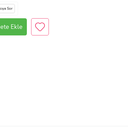
cıya Sor
ete Ekle