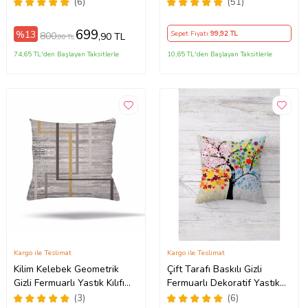
Kılıfı
Kılıfı Kırlent Kılıfı Koltuk
(6)
(51)
Yastık Kılıfı (Turkuaz-Yeşil)
699
%13
Sepet Fiyatı
99
,92 TL
800
,90 TL
,00 TL
74,65 TL'den Başlayan Taksitlerle
10,65 TL'den Başlayan Taksitlerle
Kargo ile Teslimat
Kargo ile Teslimat
Kilim Kelebek Geometrik
Çift Tarafı Baskılı Gizli
Gizli Fermuarlı Yastık Kılıfı
Fermuarlı Dekoratif Yastık
Kırlent Kılıfı Koltuk Yastık
Kılıfı Kırlent Kılıfı Koltuk
(3)
(6)