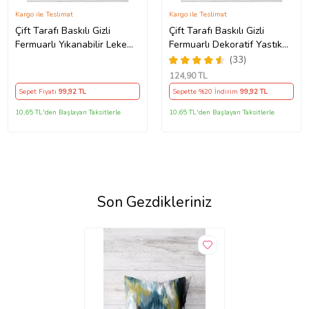
Kargo ile Teslimat
Kargo ile Teslimat
Çift Tarafı Baskılı Gizli
Çift Tarafı Baskılı Gizli
Fermuarlı Yıkanabilir Leke
Fermuarlı Dekoratif Yastık
Tutmaz Dekoratif Kırlent
Kılıfı Kırlent Kılıfı Koltuk
(33)
Kılıfı Yastık Kılıfı (KAHVE)
Yastık Kılıfı (Turuncu)
124
,90 TL
Sepet Fiyatı
99
,92 TL
Sepette %20 İndirim
99
,92 TL
10,65 TL'den Başlayan Taksitlerle
10,65 TL'den Başlayan Taksitlerle
Son Gezdikleriniz