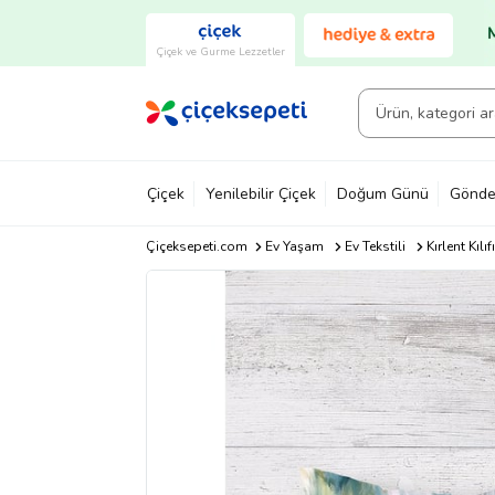
Çiçek ve Gurme Lezzetler
Çiçek
Yenilebilir Çiçek
Doğum Günü
Gönde
Çiçeksepeti.com
Ev Yaşam
Ev Tekstili
Kırlent Kılıfı