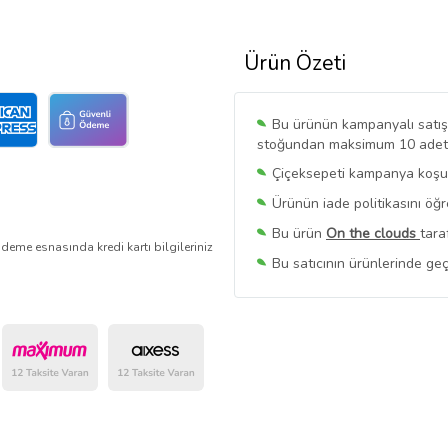
Ürün Özeti
Bu ürünün kampanyalı satışı 
stoğundan maksimum 10 adet sa
Çiçeksepeti kampanya koşull
Ürünün iade politikasını öğ
Bu ürün
On the clouds
tara
deme esnasında kredi kartı bilgileriniz
Bu satıcının ürünlerinde geç
Bu Satıcının
Tüm Ürünlerini
Ürün sayfasında gördüğünüz f
belirlenmektedir.