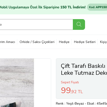
rim Amacı
Orkide / Saksı Çiçekleri
Hediye
Hediye Setleri
Kişi
Çift Tarafı Baskılı
Leke Tutmaz Dekora
Kılıfı (Yeşil-Beyaz
Sepet Fiyatı
99
,92 TL
Renk
: Yeşil-Beyaz
-
Ebat
: 45x45