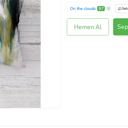
On the clouds
9,7
Satı
Sep
Hemen Al