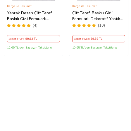
Kargo ile Teslimat
Kargo ile Teslimat
Yaprak Desen Çift Tarafı
Çift Tarafı Baskılı Gizli
Baskılı Gizli Fermuarlı
Fermuarlı Dekoratif Yastık
Yıkanabilir Leke Tutmaz
Kılıfı Kırlent Kılıfı Koltuk
(4)
(10)
Dekoratif Kırlent Kılıfı
Yastık Kılıfı (Yeşil)
(Turuncu)
Sepet Fiyatı
99
,92 TL
Sepet Fiyatı
99
,92 TL
10,65 TL'den Başlayan Taksitlerle
10,65 TL'den Başlayan Taksitlerle