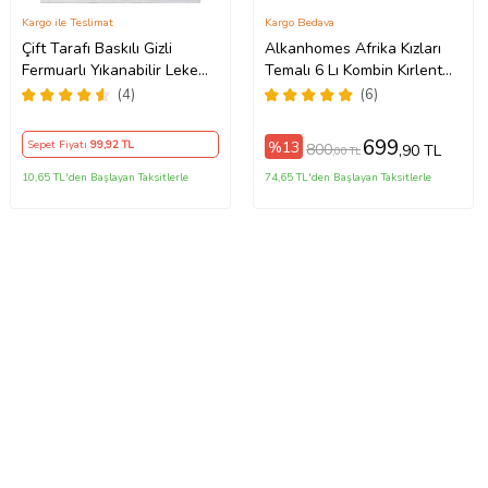
Kargo ile Teslimat
Kargo Bedava
Çift Tarafı Baskılı Gizli
Alkanhomes Afrika Kızları
Fermuarlı Yıkanabilir Leke
Temalı 6 Lı Kombin Kırlent
Tutmaz Dekoratif Kırlent
Kılıfı
(4)
(6)
Kılıfı Yastık Kılıfı (Kum Beji)
699
%13
Sepet Fiyatı
99
,92 TL
800
,90 TL
,00 TL
10,65 TL'den Başlayan Taksitlerle
74,65 TL'den Başlayan Taksitlerle