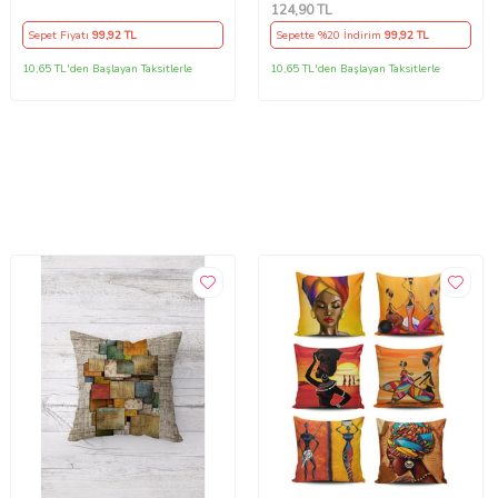
Kılıfı (Gri)
Yastık Kılıfı (Çok Renkli)
124
,90 TL
Sepet Fiyatı
99
,92 TL
Sepette %20 İndirim
99
,92 TL
10,65 TL'den Başlayan Taksitlerle
10,65 TL'den Başlayan Taksitlerle