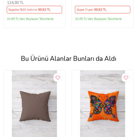
Yastık Kılıfı (Çok Renkli)
Yastık Kılıfı (KAHVE)
124
,90 TL
Sepette %20 İndirim
99
,92 TL
Sepet Fiyatı
99
,92 TL
10,65 TL'den Başlayan Taksitlerle
10,65 TL'den Başlayan Taksitlerle
Bu Ürünü Alanlar Bunları da Aldı