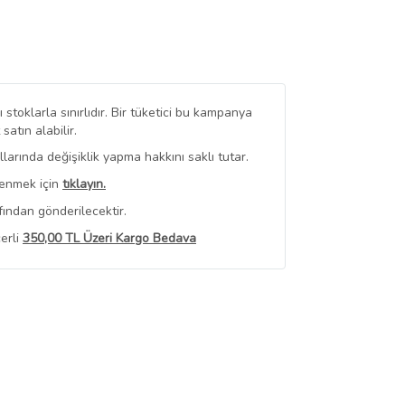
stoklarla sınırlıdır. Bir tüketici bu kampanya
tın alabilir.
arında değişiklik yapma hakkını saklı tutar.
renmek için
tıklayın.
fından gönderilecektir.
erli
350,00 TL Üzeri Kargo Bedava
 Görüntüle
iyat bilgileri, satıcı tarafından