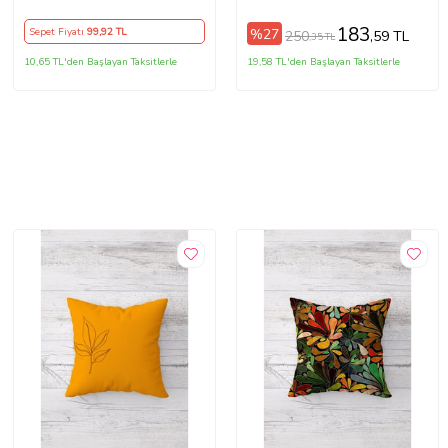
Dekoratif Kırlent Kılıfı
28x50 cm Mila Gri
(Turuncu)
183
%27
Sepet Fiyatı
99
,92 TL
250
,59 TL
,35 TL
10,65 TL'den Başlayan Taksitlerle
19,58 TL'den Başlayan Taksitlerle