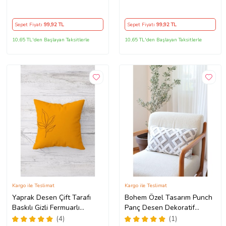
Tutmaz Dekoratif Kırlent
Tutmaz Dekoratif Kırlent
Kılıfı Yastık Kılıfı (Mavi)
Kılıfı Yastık Kılıfı (KAHVE)
Sepet Fiyatı
99
,92 TL
Sepet Fiyatı
99
,92 TL
10,65 TL'den Başlayan Taksitlerle
10,65 TL'den Başlayan Taksitlerle
Kargo ile Teslimat
Kargo ile Teslimat
Yaprak Desen Çift Tarafı
Bohem Özel Tasarım Punch
Baskılı Gizli Fermuarlı
Panç Desen Dekoratif
Yıkanabilir Leke Tutmaz
Dikdörtgen Kırlent Kılıfı
(4)
(1)