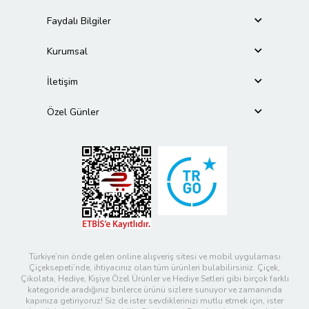
Faydalı Bilgiler
Kurumsal
İletişim
Özel Günler
Türkiye’nin önde gelen online alışveriş sitesi ve mobil uygulaması
Çiçeksepeti’nde, ihtiyacınız olan tüm ürünleri bulabilirsiniz. Çiçek,
Çikolata, Hediye, Kişiye Özel Ürünler ve Hediye Setleri gibi birçok farklı
kategoride aradığınız binlerce ürünü sizlere sunuyor ve zamanında
kapınıza getiriyoruz! Siz de ister sevdiklerinizi mutlu etmek için, ister