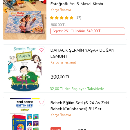
Fotoğraflı Anı & Masal Kitabı
Kargo Bedava
(17)
900
,00 TL
Sepette 251 TL İndirim
649
,00 TL
DAHACIK ŞERMİN YAŞAR DOĞAN
EGMONT
Kargo ile Teslimat
300
,00 TL
32,00 TL'den Başlayan Taksitlerle
Bebek Eğitim Seti (6-24 Ay Zeki
Bebek Kütüphanesi) 8'li Set
Kargo Bedava