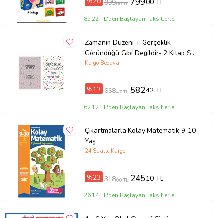
%20
799
,00 TL
999
,00 TL
85,22 TL'den Başlayan Taksitlerle
Zamanın Düzeni + Gerçeklik
Göründüğü Gibi Değildir- 2 Kitap Set
- Iş Bankası Özel Set Zamanın
Kargo Bedava
Düzeni
%13
582
,42 TL
668
,47 TL
62,12 TL'den Başlayan Taksitlerle
Çıkartmalarla Kolay Matematik 9-10
Yaş
24 Saatte Kargo
%23
245
,10 TL
318
,00 TL
26,14 TL'den Başlayan Taksitlerle