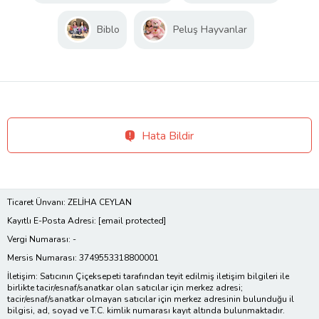
Biblo
Peluş Hayvanlar
Hata Bildir
Ticaret Ünvanı: ZELİHA CEYLAN
Kayıtlı E-Posta Adresi:
[email protected]
Vergi Numarası: -
Mersis Numarası: 3749553318800001
İletişim: Satıcının Çiçeksepeti tarafından teyit edilmiş iletişim bilgileri ile
birlikte tacir/esnaf/sanatkar olan satıcılar için merkez adresi;
tacir/esnaf/sanatkar olmayan satıcılar için merkez adresinin bulunduğu il
bilgisi, ad, soyad ve T.C. kimlik numarası kayıt altında bulunmaktadır.