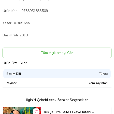
Ürün Kodu: 9786051833569
Yazar: Yusuf Asal
Basım Yılı: 2019
Kapak Türü: Ciltli
Tüm Açıklamayı Gör
Sayfa Sayısı: 256
Ürün Özellikleri
Kağıt Cinsi: 2. Hamur
Basım Dili
Türkçe
Yayınevi
Cem Yayınları
Çevirmen:
Ürün Kodu:
kcm60430014
İlginizi Çekebilecek Benzer Seçenekler
Kişiye Özel Aile Hikaye Kitabı –