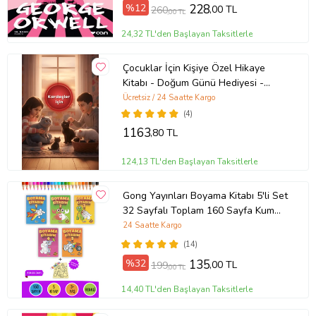
%12
228
,00 TL
260
,00 TL
24,32 TL'den Başlayan Taksitlerle
Çocuklar İçin Kişiye Özel Hikaye
Kitabı - Doğum Günü Hediyesi -
Okuma Hediyesi
Ücretsiz / 24 Saatte Kargo
(4)
1163
,80 TL
124,13 TL'den Başlayan Taksitlerle
Gong Yayınları Boyama Kitabı 5'li Set
32 Sayfalı Toplam 160 Sayfa Kum
Boyama Hediyeli (Buz-Buz)
24 Saatte Kargo
(14)
%32
135
,00 TL
199
,00 TL
14,40 TL'den Başlayan Taksitlerle