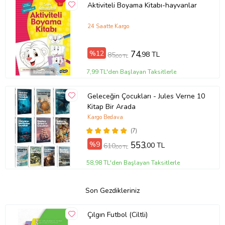
Aktiviteli Boyama Kitabı-hayvanlar
24 Saatte Kargo
%12
74
,98 TL
85
,00 TL
7,99 TL'den Başlayan Taksitlerle
Geleceğin Çocukları - Jules Verne 10
Kitap Bir Arada
Kargo Bedava
(7)
%9
553
,00 TL
610
,00 TL
58,98 TL'den Başlayan Taksitlerle
Son Gezdikleriniz
Çılgın Futbol (Ciltli)