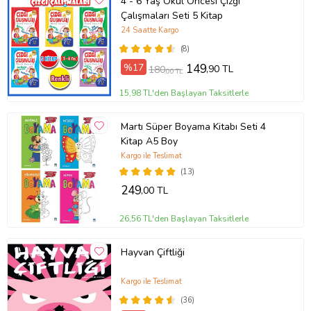
4 - 6 Yaş Okul Öncesi Çizgi
Çalışmaları Seti 5 Kitap
24 Saatte Kargo
(8)
%17
149
,90 TL
180
,00 TL
15,98 TL'den Başlayan Taksitlerle
Martı Süper Boyama Kitabı Seti 4
Kitap A5 Boy
Kargo ile Teslimat
(13)
249
,00 TL
26,56 TL'den Başlayan Taksitlerle
Hayvan Çiftliği
Kargo ile Teslimat
(36)