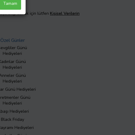
Tamam
taylı bilgi almak için lütfen
Kişisel Verilerin
Özel Günler
evgililer Günü
Hediyeleri
Kadınlar Günü
Hediyeleri
Anneler Günü
Hediyeleri
ar Günü Hediyeleri
retmenler Günü
Hediyeleri
lbaşı Hediyeleri
Black Friday
Bayramı Hediyeleri