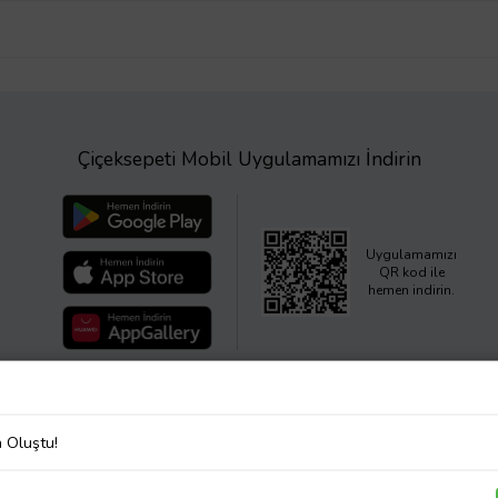
Çiçeksepeti Mobil Uygulamamızı İndirin
Uygulamamızı
QR kod ile
hemen indirin.
a Oluştu!