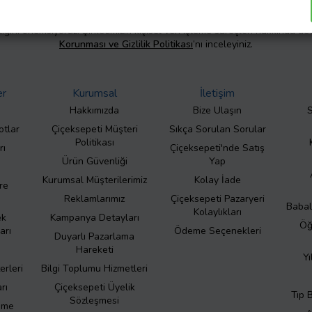
liliğini önemsiyoruz. Şirketimizin kişisel veri işleme süreçleri hakkında de
Korunması ve Gizlilik Politikası
’nı inceleyiniz.
er
Kurumsal
İletişim
Hakkımızda
Bize Ulaşın
S
otlar
Çiçeksepeti Müşteri
Sıkça Sorulan Sorular
Politikası
rı
Çiçeksepeti'nde Satış
Ürün Güvenliği
Yap
Kurumsal Müşterilerimiz
Kolay İade
re
Reklamlarımız
Çiçeksepeti Pazaryeri
Babal
Kolaylıkları
ek
Kampanya Detayları
Öğ
arı
Ödeme Seçenekleri
Duyarlı Pazarlama
Hareketi
Yı
erleri
Bilgi Toplumu Hizmetleri
rı
Çiçeksepeti Üyelik
Tıp 
Sözleşmesi
eme