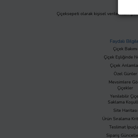
Çiçeksepeti olarak kişisel verilerinizin giz
Faydalı Bilgil
Çiçek Bakımı
Çiçek Eşliğinde N
Çiçek Anlamla
Özel Günler
Mevsimlere Gö
Çiçekler
Yenilebilir Çiç
Saklama Koşull
Site Haritası
Ürün Sıralama Krit
Teslimat İpuçla
Sipariş Güncell