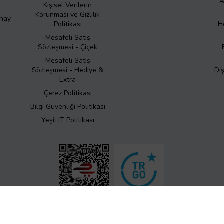
A
Kişisel Verilerin
Korunması ve Gizlilik
Onay
Politikası
H
Mesafeli Satış
Sözleşmesi - Çiçek
Mesafeli Satış
Sözleşmesi - Hediye &
Di
Extra
Çerez Politikası
Bilgi Güvenliği Politikası
Yeşil IT Politikası