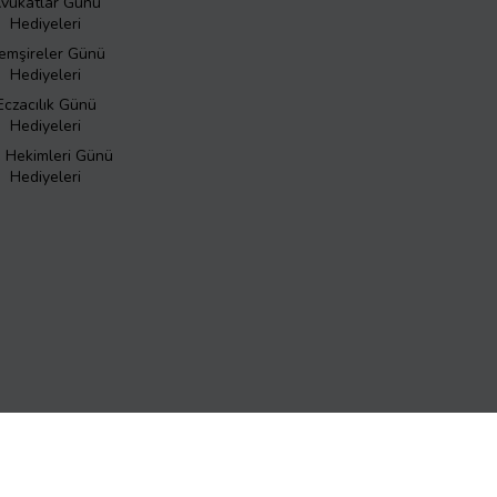
vukatlar Günü
Hediyeleri
emşireler Günü
Hediyeleri
Eczacılık Günü
Hediyeleri
ş Hekimleri Günü
Hediyeleri