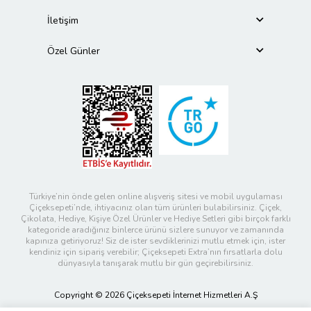
İletişim
Özel Günler
Türkiye’nin önde gelen online alışveriş sitesi ve mobil uygulaması
Çiçeksepeti’nde, ihtiyacınız olan tüm ürünleri bulabilirsiniz. Çiçek,
Çikolata, Hediye, Kişiye Özel Ürünler ve Hediye Setleri gibi birçok farklı
kategoride aradığınız binlerce ürünü sizlere sunuyor ve zamanında
kapınıza getiriyoruz! Siz de ister sevdiklerinizi mutlu etmek için, ister
kendiniz için sipariş verebilir; Çiçeksepeti Extra’nın fırsatlarla dolu
dünyasıyla tanışarak mutlu bir gün geçirebilirsiniz.
Copyright © 2026 Çiçeksepeti İnternet Hizmetleri A.Ş