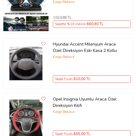
Soğutucu Fan 360° Dönebilen 12V
Kargo Bedava
1024
,88 TL
Sepette %16 İndirim
860
,90 TL
Hyundai Accent Milenyum Araca
Özel Direksiyon Eski Kasa 2 Kollu
Kargo Bedava
Sepet Fiyatı
810
,00 TL
Opel Insignia Uyumlu Araca Özel
Direksiyon Kılıfı
Kargo Bedava
Sepet Fiyatı
855
,00 TL