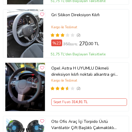
51,75 TL'den Başlayan Taksitlerle
Gri Silikon Direksiyon Kılıfı
Kargo ile Teslimat
(2)
%23
270
,00 TL
350
,00 TL
51,75 TL'den Başlayan Taksitlerle
Opel Astra H UYUMLU Dikmeli
direksiyon kılıfı noktalı alkantra gri
yüzüklü ( 38×10.5CM )
Kargo ile Teslimat
(2)
Sepet Fiyatı
314
,91 TL
Oto Ofis Araç İçi Torpido Üstü
Vantilatör Çift Başlıklı Çakmaklıklı