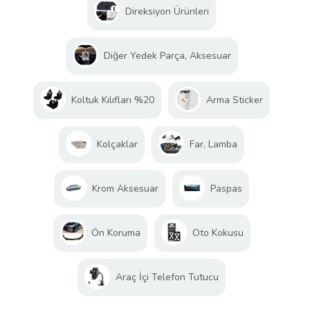
Direksiyon Ürünleri
Diğer Yedek Parça, Aksesuar
Koltuk Kılıfları %20
Arma Sticker
Kolçaklar
Far, Lamba
Krom Aksesuar
Paspas
Ön Koruma
Oto Kokusu
Araç İçi Telefon Tutucu