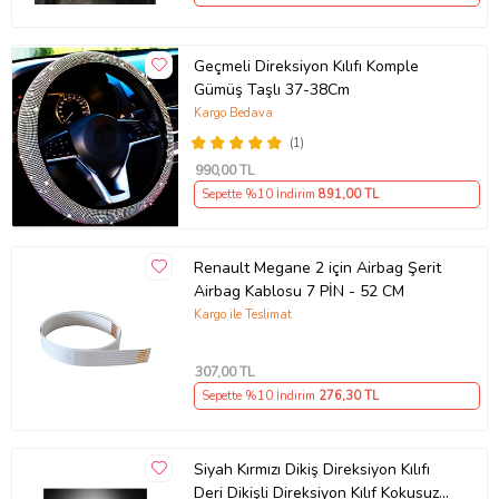
Geçmeli Direksiyon Kılıfı Komple
Gümüş Taşlı 37-38Cm
Kargo Bedava
(1)
990
,00 TL
Sepette %10 İndirim
891
,00 TL
Renault Megane 2 için Airbag Şerit
Airbag Kablosu 7 PİN - 52 CM
Kargo ile Teslimat
307
,00 TL
Sepette %10 İndirim
276
,30 TL
Siyah Kırmızı Dikiş Direksiyon Kılıfı
Deri Dikişli Direksiyon Kılıf Kokusuz