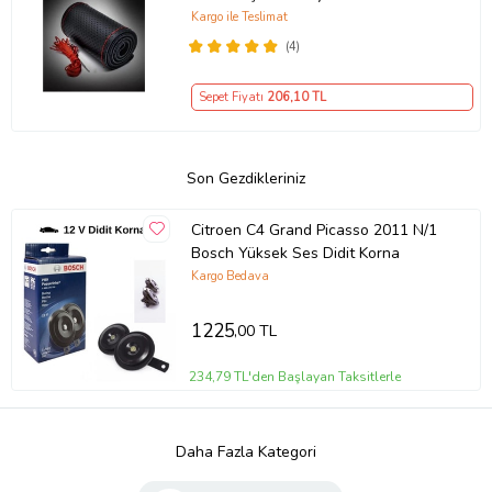
Kılıf
Kargo ile Teslimat
(4)
Sepet Fiyatı
206
,10 TL
Son Gezdikleriniz
Citroen C4 Grand Picasso 2011 N/1
Bosch Yüksek Ses Didit Korna
Kargo Bedava
1225
,00 TL
234,79 TL'den Başlayan Taksitlerle
Daha Fazla Kategori