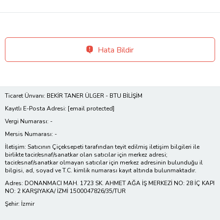
Hata Bildir
Ticaret Ünvanı: BEKİR TANER ÜLGER - BTU BİLİŞİM
Kayıtlı E-Posta Adresi:
[email protected]
Vergi Numarası: -
Mersis Numarası: -
İletişim: Satıcının Çiçeksepeti tarafından teyit edilmiş iletişim bilgileri ile
birlikte tacir/esnaf/sanatkar olan satıcılar için merkez adresi;
tacir/esnaf/sanatkar olmayan satıcılar için merkez adresinin bulunduğu il
bilgisi, ad, soyad ve T.C. kimlik numarası kayıt altında bulunmaktadır.
Adres: DONANMACI MAH. 1723 SK. AHMET AĞA İŞ MERKEZİ NO: 28 İÇ KAPI
NO: 2 KARŞIYAKA/ İZMİ 1500047826/35/TUR
Şehir: İzmir