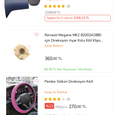
(2)
2399
,00 TL
Sepette %10 İndirim
2159
,10 TL
Renault Megane MK2 8200241880
için Direksiyon Ayar Kolu Kilit Klips
Plastiği
Kargo Bedava
360
,00 TL
68,99 TL'den Başlayan Taksitlerle
Pembe Silikon Direksiyon Kılıfı
Kargo ile Teslimat
(2)
%23
270
,00 TL
350
,00 TL