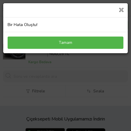
Bir Hata Oluştu!
Citroen C4 Picasso Uyumlu Brembo Mavi Kaliper
Tamam
Kapağı 4 Parça Ön Arka Set (Karışık)
Sepette %18 İndirim
595
,30 TL
488,
15 TL
Kargo Bedava
Filtrele
Sırala
Çiçeksepeti Mobil Uygulamamızı İndirin