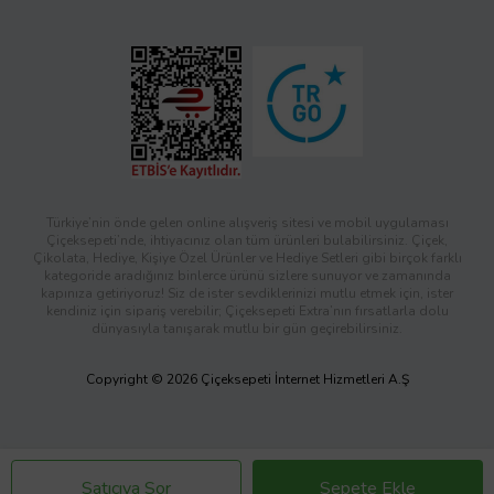
Türkiye’nin önde gelen online alışveriş sitesi ve mobil uygulaması
Çiçeksepeti’nde, ihtiyacınız olan tüm ürünleri bulabilirsiniz. Çiçek,
Çikolata, Hediye, Kişiye Özel Ürünler ve Hediye Setleri gibi birçok farklı
kategoride aradığınız binlerce ürünü sizlere sunuyor ve zamanında
kapınıza getiriyoruz! Siz de ister sevdiklerinizi mutlu etmek için, ister
kendiniz için sipariş verebilir; Çiçeksepeti Extra’nın fırsatlarla dolu
dünyasıyla tanışarak mutlu bir gün geçirebilirsiniz.
Copyright © 2026 Çiçeksepeti İnternet Hizmetleri A.Ş
Satıcıya Sor
Sepete Ekle