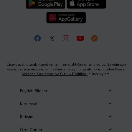
Çiçeksepeti olarak kişisel verilerinizin gizliliğini önemsiyoruz. Şirketimizin
kişisel veri işleme süreçleri hakkında detaylı bilgi almak için lütfen
Kişisel
Verilerin Korunması ve Gizlilik Politikası
’nı inceleyiniz.
Faydalı Bilgiler
Kurumsal
İletişim
Özel Günler