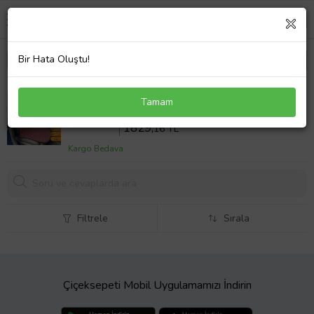
Bir Hata Oluştu!
Citroen Evasion Uyumlu Koltuk Kılıfı Minder Çizgili
Tamam
Siyah Kırmızı 2+1 Ön Arka Set
Sepette %18 İndirim
2230
,68 TL
1829,
16 TL
Kargo Bedava
Filtrele
Sırala
Çiçeksepeti Mobil Uygulamamızı İndirin