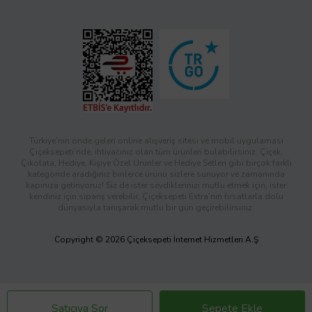
Türkiye’nin önde gelen online alışveriş sitesi ve mobil uygulaması
Çiçeksepeti’nde, ihtiyacınız olan tüm ürünleri bulabilirsiniz. Çiçek,
Çikolata, Hediye, Kişiye Özel Ürünler ve Hediye Setleri gibi birçok farklı
kategoride aradığınız binlerce ürünü sizlere sunuyor ve zamanında
kapınıza getiriyoruz! Siz de ister sevdiklerinizi mutlu etmek için, ister
kendiniz için sipariş verebilir; Çiçeksepeti Extra’nın fırsatlarla dolu
dünyasıyla tanışarak mutlu bir gün geçirebilirsiniz.
Copyright © 2026 Çiçeksepeti İnternet Hizmetleri A.Ş
Satıcıya Sor
Sepete Ekle