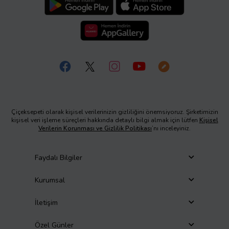
Çiçeksepeti olarak kişisel verilerinizin gizliliğini önemsiyoruz. Şirketimizin
kişisel veri işleme süreçleri hakkında detaylı bilgi almak için lütfen
Kişisel
Verilerin Korunması ve Gizlilik Politikası
’nı inceleyiniz.
Faydalı Bilgiler
Kurumsal
İletişim
Özel Günler