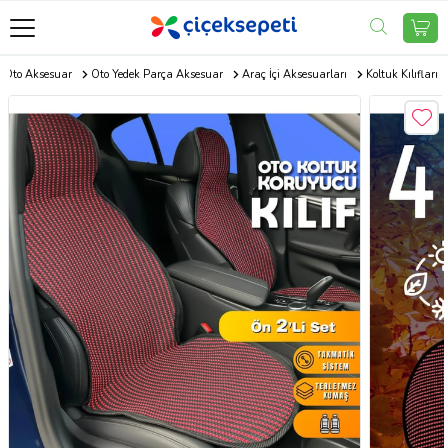
Oto Aksesuar
Oto Yedek Parça Aksesuar
Araç İçi Aksesuarları
Koltuk Kılıfları