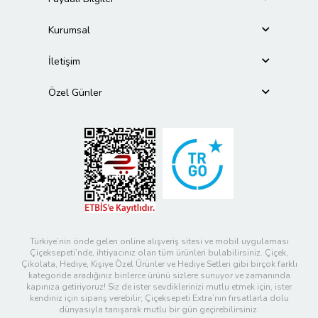
Kurumsal
İletişim
Özel Günler
Türkiye’nin önde gelen online alışveriş sitesi ve mobil uygulaması
Çiçeksepeti’nde, ihtiyacınız olan tüm ürünleri bulabilirsiniz. Çiçek,
Çikolata, Hediye, Kişiye Özel Ürünler ve Hediye Setleri gibi birçok farklı
kategoride aradığınız binlerce ürünü sizlere sunuyor ve zamanında
kapınıza getiriyoruz! Siz de ister sevdiklerinizi mutlu etmek için, ister
kendiniz için sipariş verebilir; Çiçeksepeti Extra’nın fırsatlarla dolu
dünyasıyla tanışarak mutlu bir gün geçirebilirsiniz.