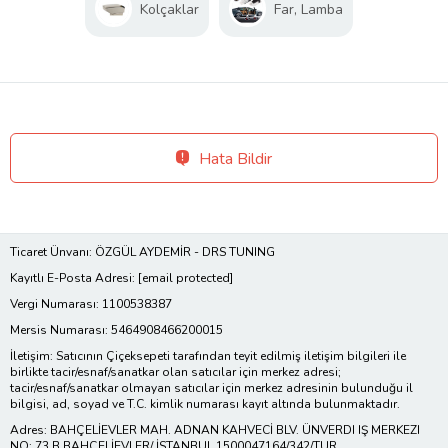
Kolçaklar
Far, Lamba
Hata Bildir
Ticaret Ünvanı: ÖZGÜL AYDEMİR - DRS TUNING
Kayıtlı E-Posta Adresi:
[email protected]
Vergi Numarası: 1100538387
Mersis Numarası: 5464908466200015
İletişim: Satıcının Çiçeksepeti tarafından teyit edilmiş iletişim bilgileri ile
birlikte tacir/esnaf/sanatkar olan satıcılar için merkez adresi;
tacir/esnaf/sanatkar olmayan satıcılar için merkez adresinin bulunduğu il
bilgisi, ad, soyad ve T.C. kimlik numarası kayıt altında bulunmaktadır.
Adres: BAHÇELİEVLER MAH. ADNAN KAHVECİ BLV. ÜNVERDI IŞ MERKEZI
NO: 73 B BAHÇELİEVLER/ İSTANBUL 1500047164/342/TUR