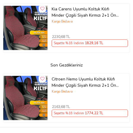
Kia Carens Uyumlu Koltuk Kılıfı
Minder Çizgili Siyah Kırmızı 2+1 Ön
Arka Set
Kargo Bedava
2230
,68 TL
Sepette %18 İndirim
1829
,16 TL
Son Gezdikleriniz
Citroen Nemo Uyumlu Koltuk Kılıfı
Minder Çizgili Siyah Kırmızı 2+1 Ön
Arka Set
Kargo Bedava
2163
,68 TL
Sepette %18 İndirim
1774
,22 TL