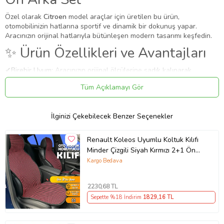
Özel olarak
Citroen
model araçlar için üretilen bu ürün,
otomobilinizin hatlarına sportif ve dinamik bir dokunuş yapar.
Aracınızın orijinal hatlarıyla bütünleşen modern tasarımı keşfedin.
✨ Ürün Özellikleri ve Avantajları
✔
Birebir Uyum:
Aracınızın orijinal ölçülerine sadık kalınarak
üretilmiştir.
Tüm Açıklamayı Gör
✔
Malzeme:
Dayanıklı ve uzun ömürlü malzeme.
Uygulama
Aracınızın ölçülerine uygundur. Montaj işlemi el yatkınlığı
İlginizi Çekebilecek Benzer Seçenekler
gerektirebilir.
Paket İçeriği
Renault Koleos Uyumlu Koltuk Kılıfı
Minder Çizgili Siyah Kırmızı 2+1 Ön
Citroen Nemo Uyumlu Koltuk Kılıfı Minder Çizgili Siyah Kırmızı 2+1
Arka Set
Kargo Bedava
Ön Arka Set
Güvenli Teslimat
2230
,68 TL
Siparişleriniz darbe emici özel ambalajlarla, kargoda zarar
Sepette %18 İndirim
1829
,16 TL
görmeyecek şekilde paketlenerek tarafınıza ulaştırılır. %100
Müşteri memnuniyeti garantisiyle.
Ürün Kodu:
kcm9467191