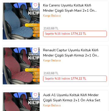
Kia Carens Uyumlu Koltuk Kılıfı
Minder Çizgili Siyah Mavi 2+1 Ön
Arka Set
Kargo Bedava
2163
,68 TL
Sepette %18 İndirim
1774
,22 TL
Renault Captur Uyumlu Koltuk Kılıfı
Minder Çizgili Siyah Kırmızı 2+1 Ön
Arka Set
Kargo Bedava
2163
,68 TL
Sepette %18 İndirim
1774
,22 TL
Audi A1 Uyumlu Koltuk Kılıfı Minder
Çizgili Siyah Kırmızı 2+1 Ön Arka Set
Kargo Bedava