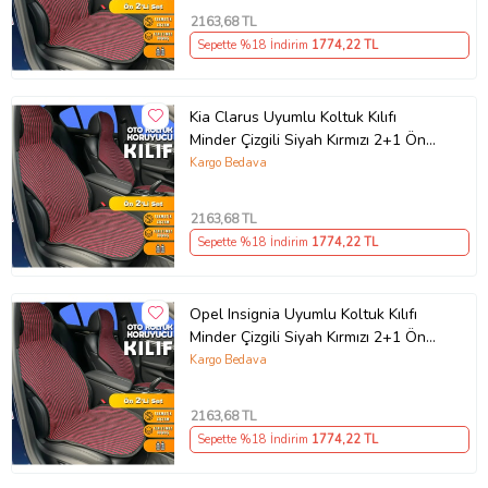
2163
,68 TL
Sepette %18 İndirim
1774
,22 TL
Kia Clarus Uyumlu Koltuk Kılıfı
Minder Çizgili Siyah Kırmızı 2+1 Ön
Arka Set
Kargo Bedava
2163
,68 TL
Sepette %18 İndirim
1774
,22 TL
Opel Insignia Uyumlu Koltuk Kılıfı
Minder Çizgili Siyah Kırmızı 2+1 Ön
Arka Set
Kargo Bedava
2163
,68 TL
Sepette %18 İndirim
1774
,22 TL