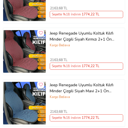
2163
,68 TL
Sepette %18 İndirim
1774
,22 TL
Jeep Renegade Uyumlu Koltuk Kılıfı
Minder Çizgili Siyah Kırmızı 2+1 Ön
Arka Set
Kargo Bedava
2163
,68 TL
Sepette %18 İndirim
1774
,22 TL
Jeep Renegade Uyumlu Koltuk Kılıfı
Minder Çizgili Siyah Mavi 2+1 Ön
Arka Set
Kargo Bedava
2163
,68 TL
Sepette %18 İndirim
1774
,22 TL