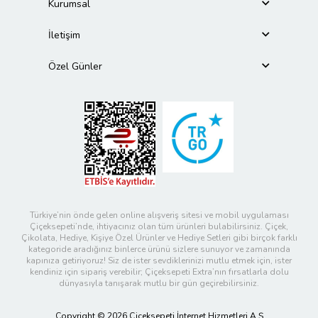
Kurumsal
İletişim
Özel Günler
Türkiye’nin önde gelen online alışveriş sitesi ve mobil uygulaması
Çiçeksepeti’nde, ihtiyacınız olan tüm ürünleri bulabilirsiniz. Çiçek,
Çikolata, Hediye, Kişiye Özel Ürünler ve Hediye Setleri gibi birçok farklı
kategoride aradığınız binlerce ürünü sizlere sunuyor ve zamanında
kapınıza getiriyoruz! Siz de ister sevdiklerinizi mutlu etmek için, ister
kendiniz için sipariş verebilir; Çiçeksepeti Extra’nın fırsatlarla dolu
dünyasıyla tanışarak mutlu bir gün geçirebilirsiniz.
Copyright © 2026 Çiçeksepeti İnternet Hizmetleri A.Ş