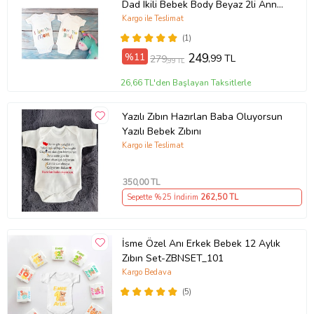
Dad Ikili Bebek Body Beyaz 2li Anne
Baba Bebek Badi Zıbın
Kargo ile Teslimat
(1)
%11
249
,99 TL
279
,99 TL
26,66 TL'den Başlayan Taksitlerle
Yazılı Zıbın Hazırlan Baba Oluyorsun
Yazılı Bebek Zıbını
Kargo ile Teslimat
350
,00 TL
Sepette %25 İndirim
262
,50 TL
İsme Özel Anı Erkek Bebek 12 Aylık
Zıbın Set-ZBNSET_101
Kargo Bedava
(5)