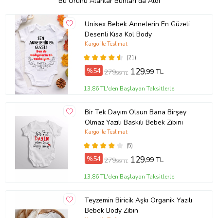
Bu Ürünü Alanlar Bunları da Aldı
Unisex Bebek Annelerin En Güzeli
Desenli Kısa Kol Body
Kargo ile Teslimat
(21)
%54
129
,99 TL
279
,99 TL
13,86 TL'den Başlayan Taksitlerle
Bir Tek Dayım Olsun Bana Birşey
Olmaz Yazılı Baskılı Bebek Zıbını
Kargo ile Teslimat
(5)
%54
129
,99 TL
279
,99 TL
13,86 TL'den Başlayan Taksitlerle
Teyzemin Biricik Aşkı Organik Yazılı
Bebek Body Zıbın