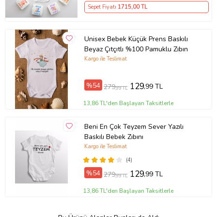
Sepet Fiyatı
1715
,00 TL
Unisex Bebek Küçük Prens Baskılı
Beyaz Çıtçıtlı %100 Pamuklu Zıbın
Kargo ile Teslimat
%54
129
,99 TL
279
,99 TL
13,86 TL'den Başlayan Taksitlerle
Beni En Çok Teyzem Sever Yazılı
Baskılı Bebek Zıbını
Kargo ile Teslimat
(4)
%54
129
,99 TL
279
,99 TL
13,86 TL'den Başlayan Taksitlerle