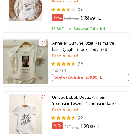
Kargo ile Teslimat
(18)
%54
129
,99 TL
279
,99 TL
13,86 TL'den Başlayan Taksitlerle
Anneler Gününe Özel Resimli Ve
İsimli Çıtçıtlı Bebek Body B29
Kargo ile Teslimat
(39)
342
,71 TL
Sepette %30 İndirim
239
,90 TL
Unisex Bebek Beyaz Annem
Yoldaşım Teyzem Yandaşım Baskılı
Body Zıbın
Kargo ile Teslimat
(22)
%54
129
,99 TL
279
,99 TL