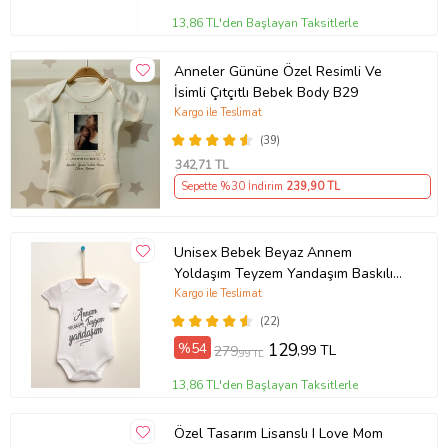
13,86 TL'den Başlayan Taksitlerle
Anneler Gününe Özel Resimli Ve
İsimli Çıtçıtlı Bebek Body B29
Kargo ile Teslimat
(39)
342
,71 TL
Sepette %30 İndirim
239
,90 TL
Unisex Bebek Beyaz Annem
Yoldaşım Teyzem Yandaşım Baskılı
Body Zıbın
Kargo ile Teslimat
(22)
%54
129
,99 TL
279
,99 TL
13,86 TL'den Başlayan Taksitlerle
Özel Tasarım Lisanslı I Love Mom