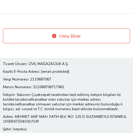
Hata Bildir
Ticaret Ünvanı: CİVİL MAĞAZACILIK A.Ş.
Kayıtlı E-Posta Adresi:
[email protected]
Vergi Numarası: 2110687067
Mersis Numarası: 211068706717962
İletişim: Satıcının Çiçeksepeti tarafından teyit edilmiş iletişim bilgileri ile
birlikte tacir/esnaf/sanatkar olan satıcılar için merkez adresi;
tacir/esnaf/sanatkar olmayan satıcılar için merkez adresinin bulunduğu il
bilgisi, ad, soyad ve T.C. kimlik numarası kayıt altında bulunmaktadır.
Adres: MEHMET AKİF MAH. FATİH BLV. NO: 125 D SULTANBEYLİ/ İSTANBUL
1500047204/341/TUR
Şehir: İstanbul