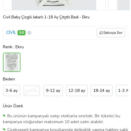
Civil Baby Çizgili Jakarlı 1-18 Ay Çıtçıtlı Badi - Ekru
CİVİL
9,6
Satıcıya Sor
Renk
: Ekru
Beden
3-6 ay
6-9 ay
9-12 ay
12-18 ay
18-24 ay
1-3 Ay
Ürün Özeti
Bu ürünün kampanyalı satışı stoklarla sınırlıdır. Bir tüketici bu
kampanya stoğundan maksimum 10 adet satın alabilir.
Çiçeksepeti kampanya koşullarında değişiklik yapma hakkını saklı