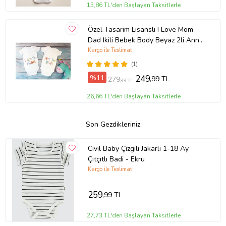
13,86 TL'den Başlayan Taksitlerle
Özel Tasarım Lisanslı I Love Mom
Dad Ikili Bebek Body Beyaz 2li Anne
Baba Bebek Badi Zıbın
Kargo ile Teslimat
(1)
%11
249
,99 TL
279
,99 TL
26,66 TL'den Başlayan Taksitlerle
Son Gezdikleriniz
Civil Baby Çizgili Jakarlı 1-18 Ay
Çıtçıtlı Badi - Ekru
Kargo ile Teslimat
259
,99 TL
27,73 TL'den Başlayan Taksitlerle