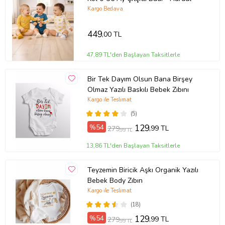
Kargo Bedava
449
,00 TL
47,89 TL'den Başlayan Taksitlerle
Bir Tek Dayım Olsun Bana Birşey
Olmaz Yazılı Baskılı Bebek Zıbını
Kargo ile Teslimat
(5)
%54
129
,99 TL
279
,99 TL
13,86 TL'den Başlayan Taksitlerle
Teyzemin Biricik Aşkı Organik Yazılı
Bebek Body Zıbın
Kargo ile Teslimat
(18)
%54
129
,99 TL
279
,99 TL