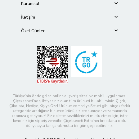
Kurumsal
İletişim
Özel Günler
Türkiye’nin önde gelen online alışveriş sitesi ve mobil uygulaması
Çiçeksepeti’nde, ihtiyacınız olan tüm ürünleri bulabilirsiniz. Çiçek,
Çikolata, Hediye, Kişiye Özel Ürünler ve Hediye Setleri gibi birçok farklı
kategoride aradığınız binlerce ürünü sizlere sunuyor ve zamanında
kapınıza getiriyoruz! Siz de ister sevdiklerinizi mutlu etmek için, ister
kendiniz için sipariş verebilir; Çiçeksepeti Extra’nın fırsatlarla dolu
dünyasıyla tanışarak mutlu bir gün geçirebilirsiniz.