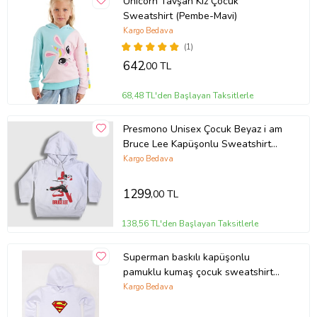
Unicorn Tavşan Kız Çocuk
Sweatshirt (Pembe-Mavi)
Kargo Bedava
(1)
642
,00 TL
68,48 TL'den Başlayan Taksitlerle
Presmono Unisex Çocuk Beyaz i am
Bruce Lee Kapüşonlu Sweatshirt
256802tt
Kargo Bedava
1299
,00 TL
138,56 TL'den Başlayan Taksitlerle
Superman baskılı kapüşonlu
pamuklu kumaş çocuk sweatshirt
(Beyaz)
Kargo Bedava