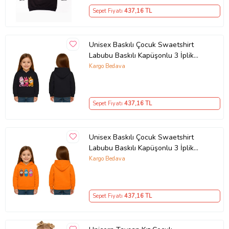
Sepet Fiyatı
437
,16 TL
Unisex Baskılı Çocuk Swaetshirt
Labubu Baskılı Kapüşonlu 3 İplik
Şardonlu (Siyah)
Kargo Bedava
Sepet Fiyatı
437
,16 TL
Unisex Baskılı Çocuk Swaetshirt
Labubu Baskılı Kapüşonlu 3 İplik
Şardonlu (Turuncu)
Kargo Bedava
Sepet Fiyatı
437
,16 TL