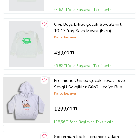
43,62 TL'den Başlayan Taksitlerle
Civil Boys Erkek Çocuk Sweatshirt
10-13 Yaş Saks Mavisi (Ekru)
Kargo Bedava
439
,00 TL
46,82 TL'den Başlayan Taksitlerle
Presmono Unisex Çocuk Beyaz Love
Sevgili Sevgililer Günü Hediye Bubu
Dudu Kapüşonlu Sweatshirt
Kargo Bedava
481028tt
1299
,00 TL
138,56 TL'den Başlayan Taksitlerle
Spiderman baskılı örümcek adam