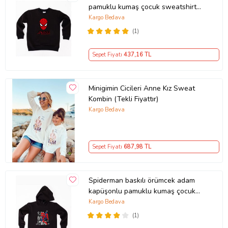
pamuklu kumaş çocuk sweatshirt
(Siyah)
Kargo Bedava
(1)
Sepet Fiyatı
437
,16 TL
Minigimin Cicileri Anne Kız Sweat
Kombin (Tekli Fiyattır)
Kargo Bedava
Sepet Fiyatı
687
,98 TL
Spiderman baskılı örümcek adam
kapüşonlu pamuklu kumaş çocuk
sweatshirt (Siyah)
Kargo Bedava
(1)