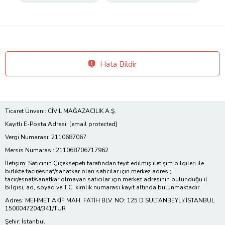
Hata Bildir
Ticaret Ünvanı: CİVİL MAĞAZACILIK A.Ş.
Kayıtlı E-Posta Adresi:
[email protected]
Vergi Numarası: 2110687067
Mersis Numarası: 211068706717962
İletişim: Satıcının Çiçeksepeti tarafından teyit edilmiş iletişim bilgileri ile
birlikte tacir/esnaf/sanatkar olan satıcılar için merkez adresi;
tacir/esnaf/sanatkar olmayan satıcılar için merkez adresinin bulunduğu il
bilgisi, ad, soyad ve T.C. kimlik numarası kayıt altında bulunmaktadır.
Adres: MEHMET AKİF MAH. FATİH BLV. NO: 125 D SULTANBEYLİ/ İSTANBUL
1500047204/341/TUR
Şehir: İstanbul