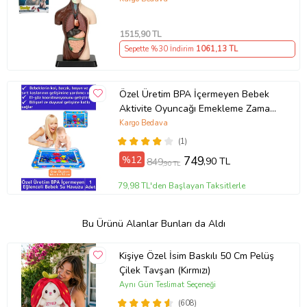
1515
,90 TL
Sepette %30 İndirim
1061
,13 TL
Özel Üretim BPA İçermeyen Bebek
Aktivite Oyuncağı Emekleme Zamanı
Yatak Minder Su Oyun Matı
Kargo Bedava
(1)
%12
749
,90 TL
849
,90 TL
79,98 TL'den Başlayan Taksitlerle
Bu Ürünü Alanlar Bunları da Aldı
Kişiye Özel İsim Baskılı 50 Cm Pelüş
Çilek Tavşan (Kırmızı)
Aynı Gün Teslimat Seçeneği
(608)