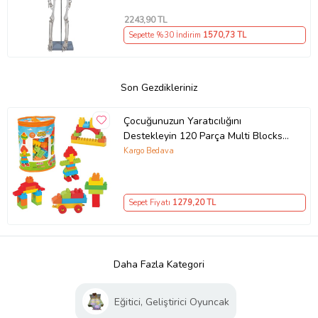
2243
,90 TL
Sepette %30 İndirim
1570
,73 TL
Son Gezdikleriniz
Çocuğunuzun Yaratıcılığını
Destekleyin 120 Parça Multi Blocks
ile Sınırsız İmkan! (Çok Renkli)
Kargo Bedava
Sepet Fiyatı
1279
,20 TL
Daha Fazla Kategori
Eğitici, Geliştirici Oyuncak