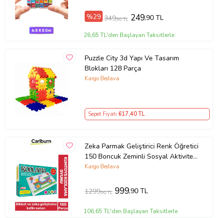
%29
249
,90 TL
349
,90 TL
26,65 TL'den Başlayan Taksitlerle
Puzzle City 3d Yapı Ve Tasarım
Blokları 128 Parça
Kargo Bedava
Sepet Fiyatı
617
,40 TL
Zeka Parmak Geliştirici Renk Öğretici
150 Boncuk Zeminli Sosyal Aktivite
Kodlama Oyunu
Kargo Bedava
999
,90 TL
1299
,90 TL
106,65 TL'den Başlayan Taksitlerle