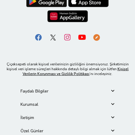
Çiçeksepeti olarak kişisel verilerinizin gizliliğini önemsiyoruz. Şirketimizin
kişisel veri işleme süreçleri hakkında detaylı bilgi almak için lütfen
Kişisel
Verilerin Korunması ve Gizlilik Politikası
’nı inceleyiniz.
Faydalı Bilgiler
Kurumsal
İletişim
Özel Günler