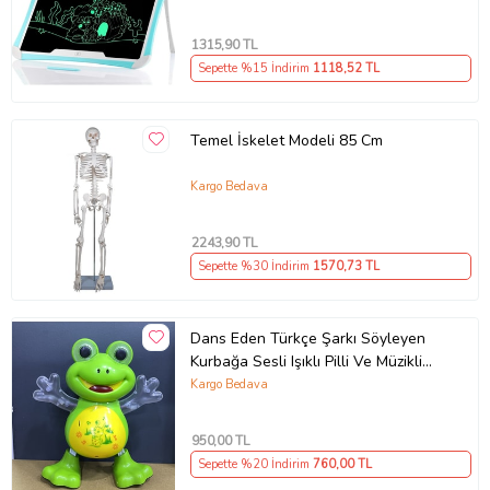
1315
,90 TL
Sepette %15 İndirim
1118
,52 TL
Temel İskelet Modeli 85 Cm
Kargo Bedava
2243
,90 TL
Sepette %30 İndirim
1570
,73 TL
Dans Eden Türkçe Şarkı Söyleyen
Kurbağa Sesli Işıklı Pilli Ve Müzikli
Dansçı Hareketli Kurbağa
Kargo Bedava
950
,00 TL
Sepette %20 İndirim
760
,00 TL