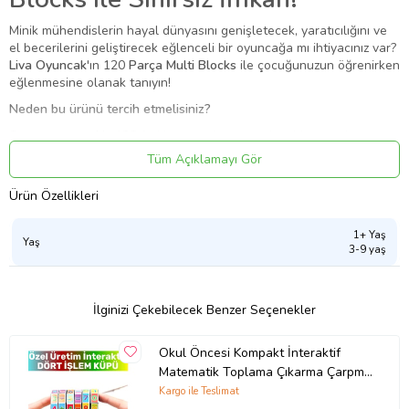
Minik mühendislerin hayal dünyasını genişletecek, yaratıcılığını ve
el becerilerini geliştirecek eğlenceli bir oyuncağa mı ihtiyacınız var?
Liva Oyuncak
'ın 120
Parça Multi Blocks
ile çocuğunuzun öğrenirken
eğlenmesine olanak tanıyın!
Neden bu ürünü tercih etmelisiniz?
Sınırsız yaratıcılık:
120 farklı parçayla sınırsız kombinasyonlar
yaparak çocuklar kendi dünyalarını yaratabilirler.
Tüm Açıklamayı Gör
Eğitici ve gelişim destekleyici:
Bloklarla oynamak, çocuğunuzun el
becerilerini geliştirir, yaratıcılığını artırır, hayal gücünü besler,
Ürün Özellikleri
renkleri ve şekilleri öğrenmesine yardımcı olur ve odaklanma
yeteneğini güçlendirir.
1+ Yaş
Kaliteli malzeme:
Çocuk sağlığına uygun, dayanıklı ve güvenli
Yaş
3-9 yaş
malzemelerden üretilmiştir.
Eğlenceli ve renkli:
Çocukların ilgisini çeken canlı renkler ve çeşitli
şekillerdeki bloklar.
Uzun ömürlü kullanım:
Farklı yaşlardaki çocuklar için uygundur.
İlginizi Çekebilecek Benzer Seçenekler
Ürün Kodu:
kcm37378132
Okul Öncesi Kompakt İnteraktif
Matematik Toplama Çıkarma Çarpma
Bölme Dört İşlem Eğitici Oyun Küpü
Kargo ile Teslimat