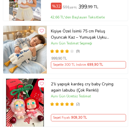
%32
399
,99 TL
591
,48 TL
42,66 TL'den Başlayan Taksitlerle
Kişiye Özel İsimli 75 cm Peluş
Oyuncak Kaz – Yumuşak Uyku
Arkadaşı Kız Erkek Çocuğa Kuzene
Aynı Gün Teslimat Seçeneği
Hediye Doğum Günü Bebek Hediyesi
(9)
(Beyaz-Mavi)
999
,90 TL
Sepette 300 TL İndirim
699
,90 TL
2’li yapışık kardeş cry baby Crying
again labubu (Çok Renkli)
Aynı Gün Ücretsiz Teslimat
(2)
Sepet Fiyatı
909
,30 TL