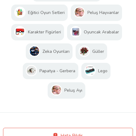
Eğitici Oyun Setleri
Peluş Hayvanlar
Karakter Figürleri
Oyuncak Arabalar
Zeka Oyunları
Güller
Papatya - Gerbera
Lego
Peluş Ayı
Hata Bildir