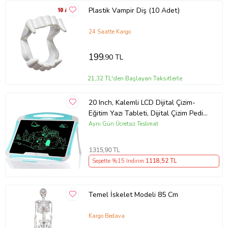
Plastik Vampir Diş (10 Adet)
24 Saatte Kargo
199
,90 TL
21,32 TL'den Başlayan Taksitlerle
20 Inch, Kalemli LCD Dijital Çizim-
Eğitim Yazı Tableti, Dijital Çizim Pedi-
20 inç, Mavi
Aynı Gün Ücretsiz Teslimat
1315
,90 TL
Sepette %15 İndirim
1118
,52 TL
Temel İskelet Modeli 85 Cm
Kargo Bedava