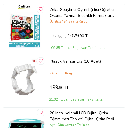
Zeka Geliştirici Oyun Eğitici Öğretici
Okuma Yazma Becerikli Parmaklar
Akıl Strateji Oyunu
Ücretsiz / 24 Saatte Kargo
1029
,90 TL
1229
,90 TL
109,85 TL'den Başlayan Taksitlerle
Plastik Vampir Diş (10 Adet)
24 Saatte Kargo
199
,90 TL
21,32 TL'den Başlayan Taksitlerle
20 Inch, Kalemli LCD Dijital Çizim-
Eğitim Yazı Tableti, Dijital Çizim Pedi-
20 inç, Mavi
Aynı Gün Ücretsiz Teslimat