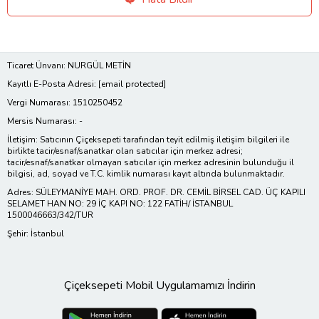
Ticaret Ünvanı: NURGÜL METİN
Kayıtlı E-Posta Adresi:
[email protected]
Vergi Numarası: 1510250452
Mersis Numarası: -
İletişim: Satıcının Çiçeksepeti tarafından teyit edilmiş iletişim bilgileri ile
birlikte tacir/esnaf/sanatkar olan satıcılar için merkez adresi;
tacir/esnaf/sanatkar olmayan satıcılar için merkez adresinin bulunduğu il
bilgisi, ad, soyad ve T.C. kimlik numarası kayıt altında bulunmaktadır.
Adres: SÜLEYMANİYE MAH. ORD. PROF. DR. CEMİL BİRSEL CAD. ÜÇ KAPILI
SELAMET HAN NO: 29 İÇ KAPI NO: 122 FATİH/ İSTANBUL
1500046663/342/TUR
Şehir: İstanbul
Çiçeksepeti Mobil Uygulamamızı İndirin