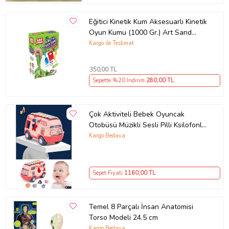
Eğitici Kinetik Kum Aksesuarlı Kinetik
Oyun Kumu (1000 Gr.) Art Sand
Kumu-YEŞİL
Kargo ile Teslimat
350
,00 TL
Sepette %20 İndirim
280
,00 TL
Çok Aktiviteli Bebek Oyuncak
Otobüsü Müzikli Sesli Pilli Ksilofonlu
Bultaklı Eğitici Bebek Aktivite
Kargo Bedava
Sepet Fiyatı
1160
,00 TL
Temel 8 Parçalı İnsan Anatomisi
Torso Modeli 24.5 cm
Kargo Bedava